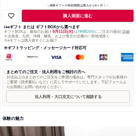
体験ギフトの有効期限は購入から6ヶ月！
購入画面に進む
eギフト または ギフトBOXから選べます
8月11日(火)
ギフトBOXは、最短のお届け
(
17時間20分
にご注文の場合)
詳細
※北海道、九州、沖縄、離島、および東北や近畿の一部地域除く
※eギフトは購入後すぐにお届け
ギフトラッピング・メッセージカード対応可
まとめてのご注文・法人利用をご検討の方へ
10点以上のまとめてのご注文をご希望の場合は、専門スタッフがお客様の
ご要望（請求書払いなど）に応じてサポートいたします。下記フォームよ
りお気軽にお問い合わせください。
法人利用・大口注文について相談する
体験の魅力