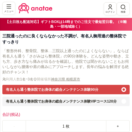
メニュー
ログイン
検索
【土日祝も配送対応】ギフトBOXは14時までのご注文で最短翌日着。（※離
島・一部地域除く）
三院通ったのに良くならなかった不調が、有名人御用達の整体院で
すっきり
「整形外科、整骨院、整体…三院以上通ったのによくならない」。ならば
有名人も通う「さがみはら整体院」の90分体験を。どんな姿勢や動き、立
ち方、歩き方なら痛みが出るかを確認し、他院では聞かれないこともお伺
いしながら腰痛や肩の痛みにアプローチします。長年の悩みを解消する絶
好のチャンス！
利用人数
1名~3名
開催場所
神奈川県 相模原市
有名人も通う整体院でお身体の総合メンテナンス体験90分
有名人も通う整体院でお身体の総合メンテナンス体験VIPコース120分
合計
(税込)
-
1
枚
+