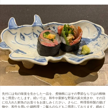
先付には旬の味覚を生かした一品を、煮物椀にはその季節ならではの椀物
をご用意いたします。続いては、和牛や新鮮な野菜の炭火焼きや、その日
に仕入れた鮮魚のお造りをお楽しみください。さらに、料理長特製の揚げ
物や、和牛を用いた鍋料理・ご飯ものなどもご用意しております。締めく