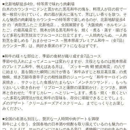
■北新地駅徒歩4分。特等席で味わう肉劇場
白木のカウンターにドンと置かれた黒毛和牛の塊を、料理人が目の前で一
枚一枚切り分けていく。肉の脂が炭火に落ちて、芳ばしい香りを放つ。そ
んな魅惑の肉劇場をカウンターの特等席で楽しめるのが、北新地駅徒歩4
分 の「肉割烹ふたご 北新地店」。全国展開する「大阪焼肉・ホルモン ふ
たご」の最高級店で、熊本が誇る黒毛和牛を、焼く・煮る・蒸す・揚げる
など多彩な割烹技法でフルコースに仕立てます。一人焼肉ならぬ、一人肉
割烹を楽しめる「おまかせコース ～熊本県産プレミアム和牛～（全7品）
カウンター席」は、肉好き垂涎のギフトになるはずです。
■和牛の様々な部位と、季節の食材が織り成す全7品コース
季節や仕入れによってメニューは変わりますが、主役となるのは熊本県産
のプレミアム和牛。例えばある月は、「ズッキー肉 蛸 鱧皮南蛮」の八寸
に始まり、蓋を開けた瞬間に出汁が香る「和牛みすじと枝豆葛豆腐」の煮
物椀、焼き万願寺唐辛子との相性抜群のジューシーな「和牛サーロインの
炭焼き」、サクッとした食感がたまらない「メンチカツサンド」、もっち
りおいしい炊き合わせ「リブロースと蓮餅の湯葉餡かけ」とつづき、銘柄
米と合わせた「牛すじカレー」へとリレーします。煮る・焼く・炊くとい
った多彩な調理法が生む和牛の旨味を、存分に堪能できることでしょう。
〆のデザート「クリームチーズアイスクリーム」 までじっくりとお楽し
みください。
■全国の名酒も別注し、贅沢な一人時間や肉デートを満喫
和牛によく合う、全国各地の日本酒や焼酎を取り揃えているのも魅力の一
つ。たとえば、サーロインにはキレのある辛口、煮物椀にはやや丸みのあ