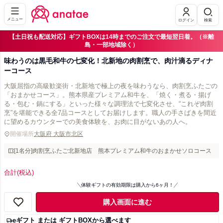
メニュー
ログイン
検索
【土日祝も配送対応】ギフトBOXは14時までのご注文で最短翌日着。（※離
島・一部地域除く）
味わうのは黒毛和牛の七変化！北新地の肉割烹で、肉汁滴るディナ
ーコース
大阪屈指の高級歓楽街・北新地で極上の夜を味わうなら、肉割烹ふたごの
「おまかせコース」。熊本県産プレミアム和牛を、「焼く・煮る・揚げ
る・包む・鍋にする」といった様々な調理法で七変化させ、“これぞ肉割
烹”を堪能できる全7品コースとしてお届けします。職人の手さばきを間近
に望めるカウンターでの美食体験を、お肉に目がないあの人へ。
開催場所
大阪府 大阪市北区
[1名分]肉割烹ふたご北新地店 熊本プレミアム和牛のおまかせソロコース
合計
(税込)
体験ギフトの有効期限は購入から6ヶ月！
購入画面に進む
eギフト または ギフトBOXから選べます