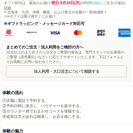
明日 8月10日(月)
ギフトBOXは、最短のお届け
(
6時間10分
にご注文の場合)
詳細
※北海道、九州、沖縄、離島、および東北や近畿の一部地域除く
※eギフトは購入後すぐにお届け
ギフトラッピング・メッセージカード対応可
まとめてのご注文・法人利用をご検討の方へ
10点以上のまとめてのご注文をご希望の場合は、専門スタッフがお客様の
ご要望（請求書払いなど）に応じてサポートいたします。下記フォームよ
りお気軽にお問い合わせください。
法人利用・大口注文について相談する
体験の流れ
①店舗に電話で予約する。
②予約日時に来店し、バウチャーを提示する。
③カウンター席でおまかせコースを堪能する。
体験の魅力