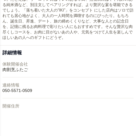
る純米酒など、別注文してペアリングすれば、より贅沢な宴を堪能できる
でしょう。「落ち着いた大人の“IKI”」をコンセプト にした店内はソロで訪
れても居心地がよく、大人の一人時間を満喫するのにぴったり。もちろ
ん、誕生日、昇進、デート、旅の締めくくりなど、大事な人との記念日
を、記憶に残るお肉料理で彩りたい人にもおすすめです。そんな贅沢な肉
尽くしコースを、お肉に目がないあの人や、元気をつけて人生を楽しんで
ほしいあの人へのギフトにどうぞ。
詳細情報
体験開催会社
肉割烹ふたご
連絡情報
050-5571-0509
開催住所