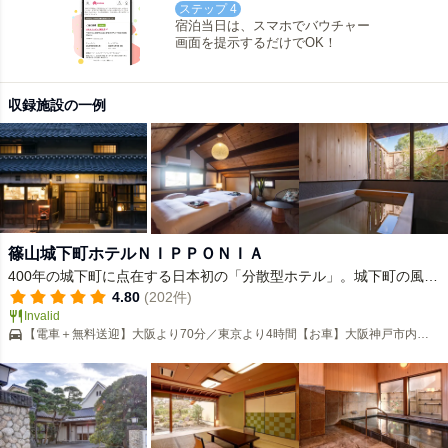
ステップ 4
宿泊当日は、スマホでバウチャー
画面を提示するだけでOK！
収録施設の一例
篠山城下町ホテルＮＩＰＰＯＮＩＡ
400年の城下町に点在する日本初の「分散型ホテル」。城下町の風情
と篠山の美食を愉しむ旅を
4.80
(202件)
Invalid
【電車＋無料送迎】大阪より70分／東京より4時間【お車】大阪神戸市内よ
り60分／京都市内より90分