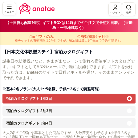
メニュー
ログイン
検索
【土日祝も配送対応】ギフトBOXは14時までのご注文で最短翌日着。（※離
島・一部地域除く）
eギフトのみ
有効期限6ヶ月※
※チケットの有効期限は6か月ですが、宿泊日は最大1年先まで予約可能です。
【日本文化体験型ステイ】宿泊カタログギフト
誕生日や結婚祝いなど、さまざまなシーンで贈れる宿泊ギフトカタログで
す。eギフトとしてSNSやメールで手軽にお届けできます。ギフトを受け
取った方は、anataeのサイトで日程とホテルを選び、そのままオンライン
で予約できます。
基本2名プラン (大人1〜5名様、子供〜2名まで調整可能)
宿泊カタログギフト 1泊2日
宿泊カタログギフト 2泊3日
宿泊カタログギフト 3泊4日
大人2名のご宿泊を基本とした商品ですが、人数変更やお子さま (小学生2名ま
で/12歳以下) のご同伴も可能です。ご宿泊人数やご希望に合わせて柔軟にご利用