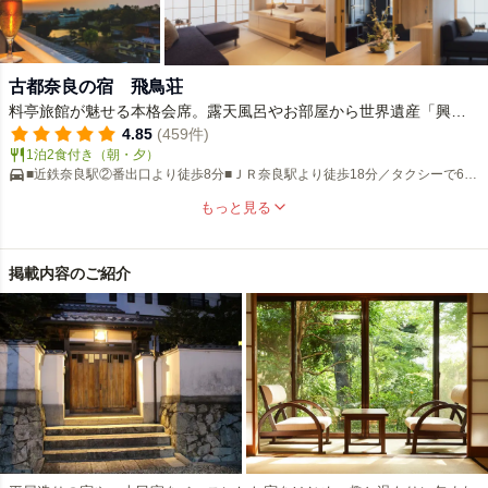
古都奈良の宿 飛鳥荘
料亭旅館が魅せる本格会席。露天風呂やお部屋から世界遺産「興福
寺五重塔」を望む。
4.85
(459件)
1泊2食付き（朝・夕）
■近鉄奈良駅②番出口より徒歩8分■ＪＲ奈良駅より徒歩18分／タクシーで6分
■奈良公園まで徒歩５分■駐車場有り
もっと見る
掲載内容のご紹介