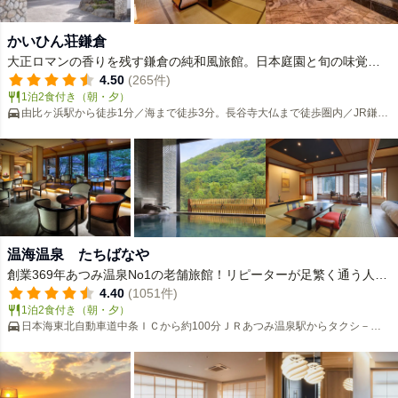
かいひん荘鎌倉
大正ロマンの香りを残す鎌倉の純和風旅館。日本庭園と旬の味覚を
味わい安らぎの休日をお過ごし下さい。
4.50
(265件)
1泊2食付き（朝・夕）
由比ヶ浜駅から徒歩1分／海まで徒歩3分。長谷寺大仏まで徒歩圏内／JR鎌倉
駅からタクシーで6分・江ノ電で3分
温海温泉 たちばなや
創業369年あつみ温泉No1の老舗旅館！リピーターが足繁く通う人気
の旅館！
4.40
(1051件)
1泊2食付き（朝・夕）
日本海東北自動車道中条ＩＣから約100分ＪＲあつみ温泉駅からタクシ－で
約５分