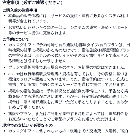
注意事項（必ずご確認ください）
ご購入前の注意事項
本商品の販売価格には、サービスの提供・運営に必要なシステム利用
料等が含まれています。
お支払いいただいた金額の一部は、システムの運営・決済・サポート
等のサービス提供に充当されます。
ご予約について
カタログギフトで予約可能な宿泊施設/お部屋タイプ/宿泊プランは、日
時検索の結果に掲載のあるものだけです。宿泊施設/お部屋/宿泊プラン
の空室状況は、ホテルの公式サイトやそのほか旅行サイトで表示され
る情報とは必ずしも一致しません。
プランで選択可能である場合をのぞき、お部屋の指定はできません。
anataeは旅行業務取扱管理者の資格を有しており、その資格に基づき
宿泊カタログを販売しております。また、宿泊予約はすべて、公式に
提携している旅行予約システムサービスを通じて提供しております。
掲載中の宿泊施設は、予約状況など施設側の事情により、予告なく掲
載を終了する場合がございます。万が一、特定施設の掲載が終了した
場合は、別の掲載施設をお選びいただく形となりますことを、あらか
じめご了承ください。
施設やプラン、またはご利用が集中する時期によっては、追加料金を
お支払いいただくことでご希望のプランをお選びいただけます。
現地での支払いが必要なもの
カタログギフトに含まれないもの：現地までの交通費、入湯税、宿泊