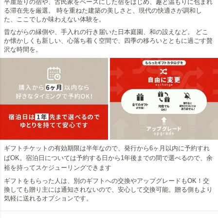
平屋造りの宿や、古民家をベースにした宿をはじめ、趣と温もりに包まれ
る滞在先を厳選。 時を重ねた建築の美しさと、現代の快適さが調和し
た、ここでしか味わえない体験を。
昔ながらの縁側や、手入れの行き届いた日本庭園、和の設えなど。 どこ
か懐かしくも新しい、心落ち着く空間で、四季の移ろいとともに過ごす贅
沢な時間を。
ギフトチケットの有効期限は半年なので、発行から6ヶ月以内に予約すれ
ばOK。宿泊日については予約する日から1年後までの間で選べるので、余
裕を持ってスケジューリングできます
ギフトをもらった人は、別のギフトへの交換やアップグレードもOK！交
換しても贈り主には通知されないので、安心して交換可能。贈る側もより
気軽に送れるオプションです。