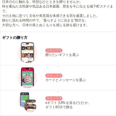
日本の心に触れる、特別なひとときを贈りませんか。
時を重ねた古民家や気品ある日本庭園、歴史を今に伝える城下町ステイま
で。
その土地に息づく文化や美意識を体感できる宿を厳選しました。
静かに流れる時間の中で、“暮らすように泊まる”贅沢を。
大切な方へ、日本の美とぬくもりを感じる旅を届けます。
ギフトの贈り方
ステップ 1
贈りたいギフトを選ぶ
ステップ 2
カードとメッセージを選ぶ
ステップ 3
eギフト (URLを送るだけ) か、
ギフトBOXで贈る