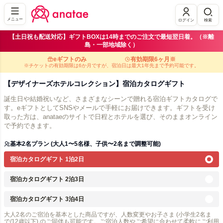
メニュー
ログイン
検索
【土日祝も配送対応】ギフトBOXは14時までのご注文で最短翌日着。（※離
島・一部地域除く）
eギフトのみ
有効期限6ヶ月※
※チケットの有効期限は6か月ですが、宿泊日は最大1年先まで予約可能です。
【デザイナーズホテルコレクション】宿泊カタログギフト
誕生日や結婚祝いなど、さまざまなシーンで贈れる宿泊ギフトカタログで
す。eギフトとしてSNSやメールで手軽にお届けできます。ギフトを受け
取った方は、anataeのサイトで日程とホテルを選び、そのままオンライン
で予約できます。
基本2名プラン (大人1〜5名様、子供〜2名まで調整可能)
宿泊カタログギフト 1泊2日
宿泊カタログギフト 2泊3日
宿泊カタログギフト 3泊4日
大人2名のご宿泊を基本とした商品ですが、人数変更やお子さま (小学生2名ま
で/12歳以下) のご同伴も可能です。ご宿泊人数やご希望に合わせて柔軟にご利用