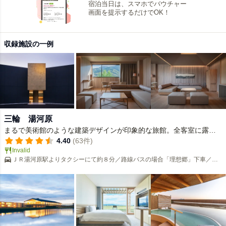
宿泊当日は、スマホでバウチャー
画面を提示するだけでOK！
収録施設の一例
三輪 湯河原
まるで美術館のような建築デザインが印象的な旅館。全客室に露天
風呂。和とイタリアンの創作コース。
4.40
(63件)
Invalid
ＪＲ湯河原駅よりタクシーにて約８分／路線バスの場合「理想郷」下車／お
車の場合は道案内を致しますのでお気軽にお電話下さい