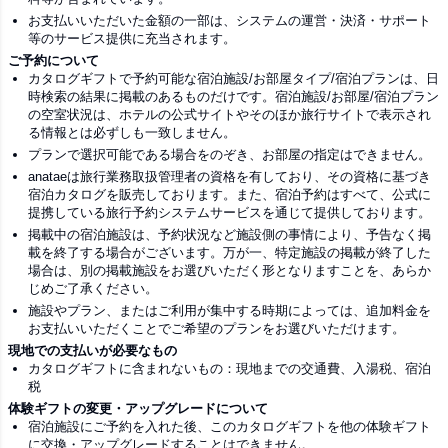
お支払いいただいた金額の一部は、システムの運営・決済・サポート
等のサービス提供に充当されます。
ご予約について
カタログギフトで予約可能な宿泊施設/お部屋タイプ/宿泊プランは、日
時検索の結果に掲載のあるものだけです。宿泊施設/お部屋/宿泊プラン
の空室状況は、ホテルの公式サイトやそのほか旅行サイトで表示され
る情報とは必ずしも一致しません。
プランで選択可能である場合をのぞき、お部屋の指定はできません。
anataeは旅行業務取扱管理者の資格を有しており、その資格に基づき
宿泊カタログを販売しております。また、宿泊予約はすべて、公式に
提携している旅行予約システムサービスを通じて提供しております。
掲載中の宿泊施設は、予約状況など施設側の事情により、予告なく掲
載を終了する場合がございます。万が一、特定施設の掲載が終了した
場合は、別の掲載施設をお選びいただく形となりますことを、あらか
じめご了承ください。
施設やプラン、またはご利用が集中する時期によっては、追加料金を
お支払いいただくことでご希望のプランをお選びいただけます。
現地での支払いが必要なもの
カタログギフトに含まれないもの：現地までの交通費、入湯税、宿泊
税
体験ギフトの変更・アップグレードについて
宿泊施設にご予約を入れた後、このカタログギフトを他の体験ギフト
に交換・アップグレードすることはできません。