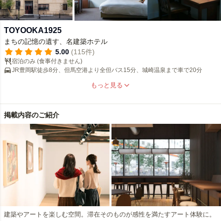
TOYOOKA1925
まちの記憶の遺す、名建築ホテル
5.00
(115件)
宿泊のみ (食事付きません)
JR豊岡駅徒歩8分、但馬空港より全但バス15分、城崎温泉まで車で20分
もっと見る
掲載内容のご紹介
建築やアートを楽しむ空間。滞在そのものが感性を満たすアート体験に。