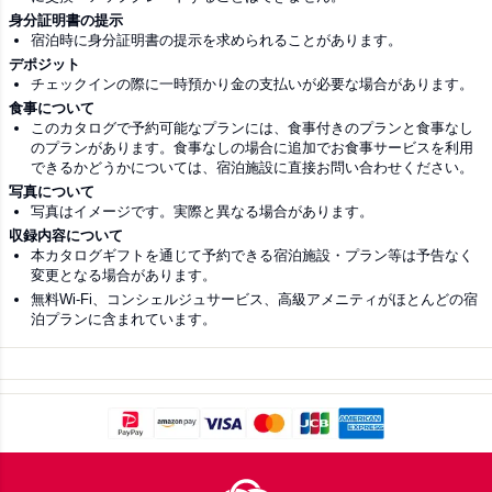
身分証明書の提示
宿泊時に身分証明書の提示を求められることがあります。
デポジット
チェックインの際に一時預かり金の支払いが必要な場合があります。
食事について
このカタログで予約可能なプランには、食事付きのプランと食事なし
のプランがあります。食事なしの場合に追加でお食事サービスを利用
できるかどうかについては、宿泊施設に直接お問い合わせください。
写真について
写真はイメージです。実際と異なる場合があります。
収録内容について
本カタログギフトを通じて予約できる宿泊施設・プラン等は予告なく
変更となる場合があります。
無料Wi-Fi、コンシェルジュサービス、高級アメニティがほとんどの宿
泊プランに含まれています。
Footer