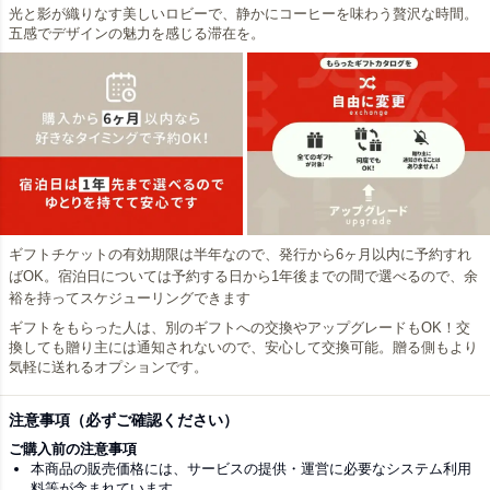
光と影が織りなす美しいロビーで、静かにコーヒーを味わう贅沢な時間。
五感でデザインの魅力を感じる滞在を。
ギフトチケットの有効期限は半年なので、発行から6ヶ月以内に予約すれ
ばOK。宿泊日については予約する日から1年後までの間で選べるので、余
裕を持ってスケジューリングできます
ギフトをもらった人は、別のギフトへの交換やアップグレードもOK！交
換しても贈り主には通知されないので、安心して交換可能。贈る側もより
気軽に送れるオプションです。
注意事項（必ずご確認ください）
ご購入前の注意事項
本商品の販売価格には、サービスの提供・運営に必要なシステム利用
料等が含まれています。