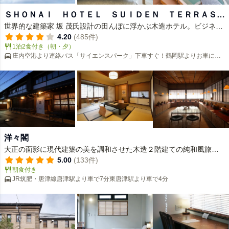
ＳＨＯＮＡＩ ＨＯＴＥＬ ＳＵＩＤＥＮ ＴＥＲＲＡＳＳ
世界的な建築家 坂 茂氏設計の田んぼに浮かぶ木造ホテル。ビジネス
Ｅ
にもレジャーにも最適。
4.20
(485件)
1泊2食付き（朝・夕）
庄内空港より連絡バス「サイエンスパーク」下車すぐ！鶴岡駅よりお車にて
約5分
洋々閣
大正の面影に現代建築の美を調和させた木造２階建ての純和風旅
館。夕食は玄界灘の新鮮な魚介類の会席。
5.00
(133件)
朝食付き
JR筑肥・唐津線唐津駅より車で7分東唐津駅より車で4分