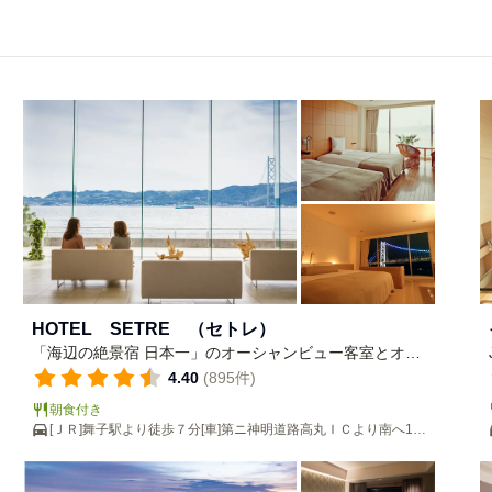
HOTEL SETRE （セトレ）
「海辺の絶景宿 日本一」のオーシャンビュー客室とオー
ルインクルーシブで過ごす至福なひとときを
4.40
(895件)
朝食付き
[ＪＲ]舞子駅より徒歩７分[車]第ニ神明道路高丸ＩＣより南へ10
分神戸淡路鳴門道垂水ＩＣより南へ10分