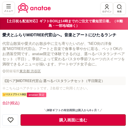
メニュー
ログイン
検索
【土日祝も配送対応】ギフトBOXは14時までのご注文で最短翌日着。（※離
島・一部地域除く）
愛犬とふらりMIDTREE代官山へ。音楽とアートにひたるランチ
代官山散策や愛犬のお散歩中に立ち寄りたいのが、“NEO街の洋食
屋”MIDTREE代官山。アートと音楽で食事を華やかに彩る、ペットOKの
お洒落空間です。anatae限定で体験できるのは、選べるパスタランチペア
セット（平日）。季節によって変わるパスタや季節フルーツのスイーツを
満喫できるメニューが揃います。デートやプチ女子会に。
開催場所
東京都 渋谷区
[ペア]MIDTREE代官山 選べるパスタランチセット（平日限定）
※こちらはペアチケットです。2名様でご利用ください。
ベストプライス保証
anatae 限定
合計
(税込)
体験ギフトの有効期限は購入から6ヶ月！
購入画面に進む