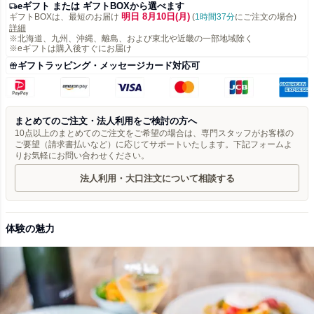
eギフト または ギフトBOXから選べます
明日 8月10日(月)
ギフトBOXは、最短のお届け
(
1時間37分
にご注文の場合)
詳細
※北海道、九州、沖縄、離島、および東北や近畿の一部地域除く
※eギフトは購入後すぐにお届け
ギフトラッピング・メッセージカード対応可
まとめてのご注文・法人利用をご検討の方へ
10点以上のまとめてのご注文をご希望の場合は、専門スタッフがお客様の
ご要望（請求書払いなど）に応じてサポートいたします。下記フォームよ
りお気軽にお問い合わせください。
法人利用・大口注文について相談する
体験の魅力