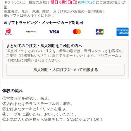
明日 8月9日(日)
ギフトBOXは、最短のお届け
(
8時間02分
にご注文の場合)
詳
細
※北海道、九州、沖縄、離島、および東北や近畿の一部地域除く
※eギフトは購入後すぐにお届け
ギフトラッピング・メッセージカード対応可
まとめてのご注文・法人利用をご検討の方へ
10点以上のまとめてのご注文をご希望の場合は、専門スタッフがお客様の
ご要望（請求書払いなど）に応じてサポートいたします。下記フォームよ
りお気軽にお問い合わせください。
法人利用・大口注文について相談する
体験の流れ
①営業時間を確認し、来店。
②店内またはテラスのテーブル席に着席。
③お好きなケーキと1ドリンクを選ぶ。
④テーブルに届いたら、おいしくいただく。
⑤お気に入りの角度から撮影をして、SNSにシェアもOK！