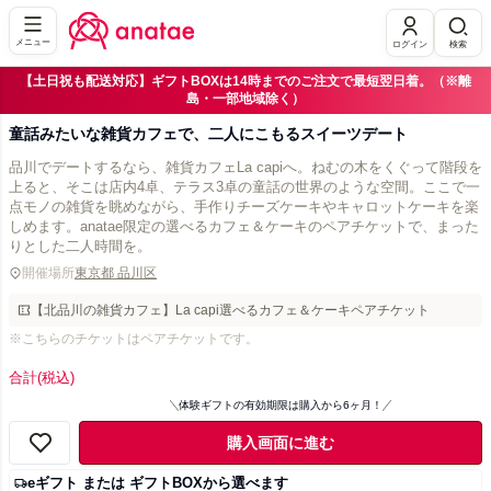
メニュー
ログイン
検索
【土日祝も配送対応】ギフトBOXは14時までのご注文で最短翌日着。（※離
島・一部地域除く）
童話みたいな雑貨カフェで、二人にこもるスイーツデート
品川でデートするなら、雑貨カフェLa capiへ。ねむの木をくぐって階段を
上ると、そこは店内4卓、テラス3卓の童話の世界のような空間。ここで一
点モノの雑貨を眺めながら、手作りチーズケーキやキャロットケーキを楽
しめます。anatae限定の選べるカフェ＆ケーキのペアチケットで、まった
りとした二人時間を。
開催場所
東京都 品川区
【北品川の雑貨カフェ】La capi選べるカフェ＆ケーキペアチケット
※こちらのチケットはペアチケットです。
合計
(税込)
体験ギフトの有効期限は購入から6ヶ月！
購入画面に進む
eギフト または ギフトBOXから選べます