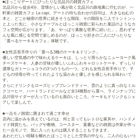
■ほっこりデートにぴったりな北品川の雑貨カフェ
北品川から徒歩4分、昔懐かしい風が吹く北品川の路地裏に佇むのが、一
軒家の雑貨カフェ La capi。デートの待ち合わせの目印は、大きなねむの
木と、どこか秘密の世界に続きそうな階段。その階段を二人でトントンッ
と上った先に、小さなテーブルとほっこり雑貨に彩られた童話のようなカ
フェ空間が広がります。「あ、やっぱり素敵な世界に続いた」。思わずそ
んな風に感じる空間で楽しめるのが、ほっこり好きの二人にぴったりな
「選べるケーキ＆カフェ」体験です。
■女性店長手作りの「選べる3種のケーキ＆ドリンク」
優しい空気感の中で味わえるケーキは、しっとり滑らかなニューヨーク風
チーズケーキ、人参の甘味が優しいふわふわキャロットケーキ、ずっしり
濃厚なガトーショコラの3つのうちの一つ。どれも女性店長手作りで、子
どもの頃母が作ってくれたような温かみと優しさを感じられる味わいで
す。
さらにドリンクもローズヒップブレンドティー、雲のように真っ白なミル
クコーヒー、ハートランドビールなど全14種類から選べ、ラインナップに
品川宿サイダーが入っているのも面白いところ。ケーキもドリンクもシェ
アして楽しんで。
■一点モノ雑貨に囲まれて過ごす幸せ
店内に温かみを添えているのは、何と言ってもレトロな家具や、ハンドメ
イド雑貨たち。バッグや敷物、コースター、葉書などの雑貨は作家が作っ
た一点モノで、気に入ったものは購入することもできます。
あわただしい喧騒を離れたほっこりとした空気の中なら、二人の心もいつ