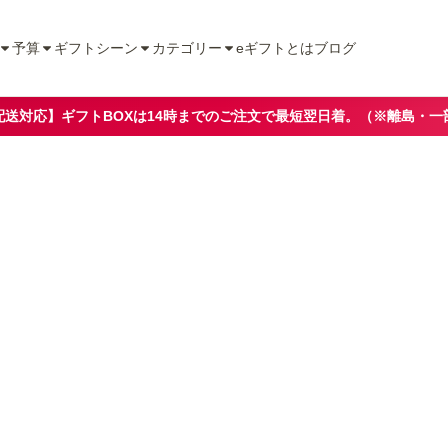
予算
ギフトシーン
カテゴリー
eギフトとは
ブログ
配送対応】ギフトBOXは14時までのご注文で最短翌日着。（※離島・一