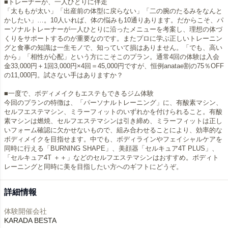
■トレーナーが、一人ひとりに伴走
「太ももが太い」「出産前の体型に戻らない」「二の腕のたるみをなんと
かしたい」…。10人いれば、体の悩みも10通りあります。だからこそ、パ
ーソナルトレーナーが一人ひとりに沿ったメニューを考案し、理想の体づ
くりをサポートするのが重要なのです。またプロに学ぶ正しいトレーニン
グと食事の知識は一生モノで、知っていて損はありません。「でも、高い
から」「相性が心配」という方にこそこのプラン。通常4回の体験は入会
金33,000円＋1回3,000円×4回＝45,000円ですが、恒例anatae割の75％OFF
の11,000円。試さない手はありますか？
■一度で、ボディメイクもエステもできるジム体験
今回のプランの特徴は、「パーソナルトレーニング」に、有酸素マシン、
セルフエステマシン、ミラーフィットのいずれかを付けられること。有酸
素マシンは燃焼、セルフエステマシンは引き締め、ミラーフィットは正し
いフォーム確認に欠かせないもので、組み合わせることにより、効率的な
ボディメイクを目指せます。中でも、ボディラインやフェイシャルケアを
同時に行える「BURNING SHAPE」、美顔器「セルキュア4T PLUS」、
「セルキュア4T ＋＋」などのセルフエステマシンはおすすめ。ボディト
レーニングと同時に美を目指したい方へのギフトにどうぞ。
詳細情報
体験開催会社
KARADA BESTA