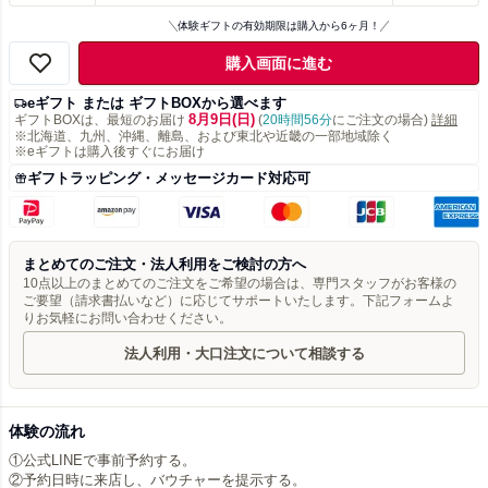
体験ギフトの有効期限は購入から6ヶ月！
購入画面に進む
eギフト または ギフトBOXから選べます
8月9日(日)
ギフトBOXは、最短のお届け
(
20時間56分
にご注文の場合)
詳細
※北海道、九州、沖縄、離島、および東北や近畿の一部地域除く
※eギフトは購入後すぐにお届け
ギフトラッピング・メッセージカード対応可
まとめてのご注文・法人利用をご検討の方へ
10点以上のまとめてのご注文をご希望の場合は、専門スタッフがお客様の
ご要望（請求書払いなど）に応じてサポートいたします。下記フォームよ
りお気軽にお問い合わせください。
法人利用・大口注文について相談する
体験の流れ
①公式LINEで事前予約する。
②予約日時に来店し、バウチャーを提示する。