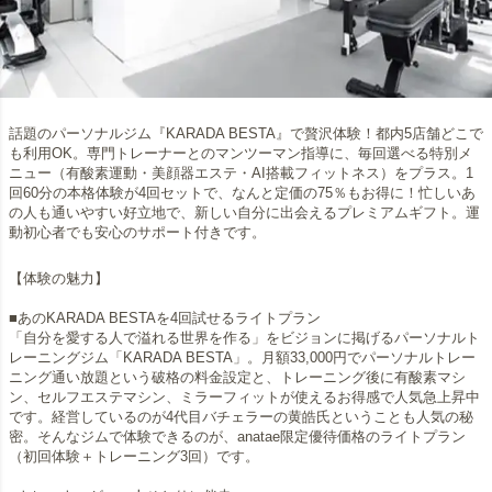
話題のパーソナルジム『KARADA BESTA』で贅沢体験！都内5店舗どこで
も利用OK。専門トレーナーとのマンツーマン指導に、毎回選べる特別メ
ニュー（有酸素運動・美顔器エステ・AI搭載フィットネス）をプラス。1
回60分の本格体験が4回セットで、なんと定価の75％もお得に！忙しいあ
の人も通いやすい好立地で、新しい自分に出会えるプレミアムギフト。運
動初心者でも安心のサポート付きです。
【体験の魅力】
■あのKARADA BESTAを4回試せるライトプラン
「自分を愛する人で溢れる世界を作る」をビジョンに掲げるパーソナルト
レーニングジム「KARADA BESTA」。月額33,000円でパーソナルトレー
ニング通い放題という破格の料金設定と、トレーニング後に有酸素マシ
ン、セルフエステマシン、ミラーフィットが使えるお得感で人気急上昇中
です。経営しているのが4代目バチェラーの黄皓氏ということも人気の秘
密。そんなジムで体験できるのが、anatae限定優待価格のライトプラン
（初回体験＋トレーニング3回）です。