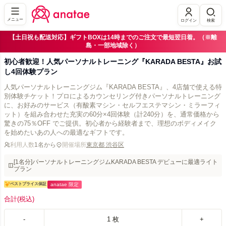
メニュー
ログイン
検索
【土日祝も配送対応】ギフトBOXは14時までのご注文で最短翌日着。（※離
島・一部地域除く）
初心者歓迎！人気パーソナルトレーニング『KARADA BESTA』お試
し4回体験プラン
人気パーソナルトレーニングジム『KARADA BESTA』、4店舗で使える特
別体験チケット！プロによるカウンセリング付きパーソナルトレーニング
に、お好みのサービス（有酸素マシン・セルフエステマシン・ミラーフィ
ット）を組み合わせた充実の60分×4回体験（計240分）を、通常価格から
驚きの75％OFF でご提供。初心者から経験者まで、理想のボディメイク
を始めたいあの人への最適なギフトです。
利用人数
1名から
開催場所
東京都 渋谷区
[1名分]パーソナルトレーニングジムKARADA BESTA デビューに最適ライト
プラン
ベストプライス保証
anatae 限定
合計
(税込)
-
1
枚
+