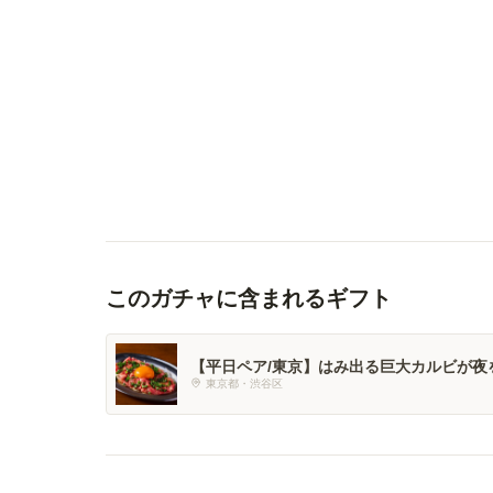
このガチャに含まれるギフト
【平日ペア/東京】はみ出る巨大カルビが夜
特選コース
東京都・渋谷区