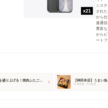
システ
x21
された
から仕
速通信
豊富な
からビ
ートフ
を盛り上げる！焼肉ふたごの
【神田本店】うまい魚
東京都・千代田区