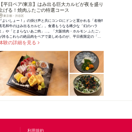
【平日ペア/東京】はみ出る巨大カルビが夜を盛り
上げる！焼肉ふたごの特選コース
東京都・渋谷区
『よいしょー！』の掛け声と共にコンロにドンと置かれる「名物!!
黒毛和牛のはみ出るカルビ」。食通もうなる稀少な「幻のハラ
ミ」や「とまらないあご肉」…。「大阪焼肉・ホルモン ふたご」
が誇るこれらの絶品肉をペアで楽しめるのが、平日夜限定の「特
選コース（東京の直営56店舗対象）」です。トングマークの付い
体験の詳細を見る
たメニューは、スタッフが絶妙の焼き加減で一番美味しい状態ま
で焼いてくれるお節介感も最高！記憶に残るディナー体験で、大
切な二人に笑顔を贈りませんか？
利用規約