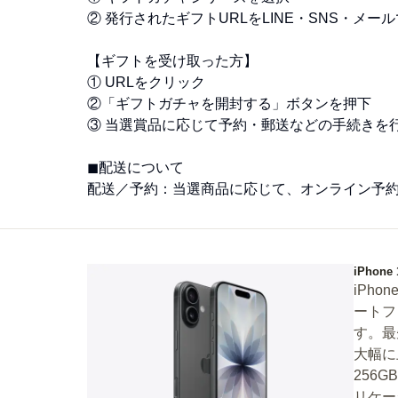
② 発行されたギフトURLをLINE・SNS・メー
【ギフトを受け取った方】
① URLをクリック
②「ギフトガチャを開封する」ボタンを押下
③ 当選賞品に応じて予約・郵送などの手続きを
◼︎配送について
配送／予約：当選商品に応じて、オンライン予
iPhone 
iPho
ートフ
す。最
大幅に
256
リケー