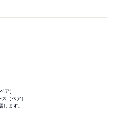
（ペア）
ース（ペア）
選します。