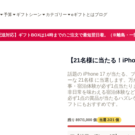
予算
ギフトシーン
カテゴリー
eギフトとは
ブログ
配送対応】ギフトBOXは14時までのご注文で最短翌日着。（※離島・一
【21名様に当たる！iPho
話題の iPhone 17 が当たる
ーな 21名様 に当選します。万
事・宿泊体験が必ず1点当たり
非日常を味わえる宿泊体験など
必ず1点の賞品が当たるハズレ
フトにもおすすめです。
残り 897/1,000 個
当選 2/21 個