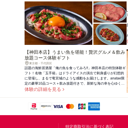
【神田本店】うまい魚を堪能！贅沢グルメ＆飲み
放題コース体験ギフト
東京都・千代田区
話題の海鮮居酒屋「俺の魚を食ってみろ!!」神田本店の特別体験ギ
フト！名物「玉手箱」はドライアイスの演出で刺身盛りが幻想的
に登場し、まるで竜宮城のような感動をお届けします。anatae限
定の豪華10品コース＋飲み放題付きで、新鮮な海の幸を心ゆくま
でご堪能いただけます。握り寿司も通常より一貫多く、コストパ
体験の詳細を見る
フォーマンス抜群！（※ご利用人数分のチケットをご購入くださ
い（3名様以上の場合は追加チケットが必要です。）
問
特定商取引法に基づく表記