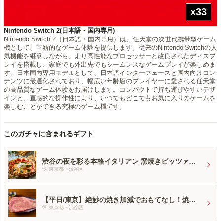
x33
Nintendo Switch 2(日本語・国内専用)
Nintendo Switch 2（日本語・国内専用）は、任天堂の次世代携帯型ゲーム
機として、革新的なゲーム体験を提供します。従来のNintendo Switchの人
気機能を継承しながら、より高性能なプロセッサーと改良されたディスプ
レイを搭載し、家庭でも外出先でもシームレスなゲームプレイが楽しめま
す。日本国内専用モデルとして、日本語インターフェースと国内向けコン
テンツに最適化されており、幅広い年齢層のプレイヤーに愛される任天堂
の高品質なゲーム体験をお届けします。コンパクトで持ち運びやすいデザ
インと、直感的な操作性により、いつでもどこでもお気に入りのゲームを
楽しむことができる究極のゲーム機です。
このガチャに含まれるギフト
渋谷の夜を彩る本格イタリアン 窯焼きピッツァと
生ハムのペアディナー
東京都・渋谷区
【平日/東京】絶妙の焼き加減でおもてなし！焼肉
ふたごの共通食事券
東京都・渋谷区