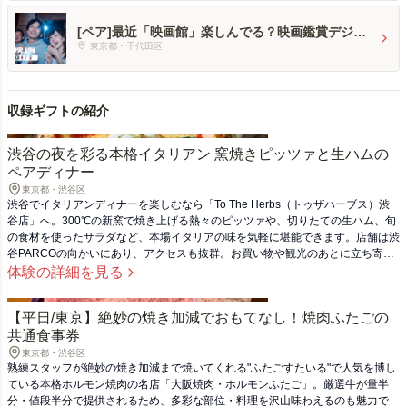
[ペア]最近「映画館」楽しんでる？映画鑑賞デジタ
ルギフトで映画の没入体験を贈ろう
東京都・千代田区
収録ギフトの紹介
渋谷の夜を彩る本格イタリアン 窯焼きピッツァと生ハムの
ペアディナー
東京都・渋谷区
渋谷でイタリアンディナーを楽しむなら「To The Herbs（トゥザハーブス）渋
谷店」へ。300℃の新窯で焼き上げる熱々のピッツァや、切りたての生ハム、旬
の食材を使ったサラダなど、本場イタリアの味を気軽に堪能できます。店舗は渋
谷PARCOの向かいにあり、アクセスも抜群。お買い物や観光のあとに立ち寄っ
たり、記念日のお祝いに利用したりと、ふたりでのディナーにぴったりの一軒で
体験の詳細を見る
す。本体験チケットは、ディナータイムにご利用いただけるペア向けアラカルト
プラン。ピッツァとパスタをシェアしたり、前菜とメインを組み合わせたりと、
【平日/東京】絶妙の焼き加減でおもてなし！焼肉ふたごの
ふたりだからこそ楽しめる自由なスタイルで、思い思いのディナーをお楽しみく
共通食事券
ださい。
東京都・渋谷区
熟練スタッフが絶妙の焼き加減まで焼いてくれる"ふたごすたいる"で人気を博し
ている本格ホルモン焼肉の名店「大阪焼肉・ホルモンふたご」。厳選牛が量半
分・値段半分で提供されるため、多彩な部位・料理を沢山味わえるのも魅力で