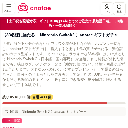
メニュー
ログイン
検索
【土日祝も配送対応】ギフトBOXは14時までのご注文で最短翌日着。（※離
島・一部地域除く）
【33名様に当たる！ Nintendo Switch2 】anatae ギフトガチャ
「何が当たるか分からない」ワクワク感がありながら、ハズレは一切な
し。anataeギフトガチャは、購入すると必ず1点の賞品が当たる、安心設
計のガチャ型ギフトです。その中でも、ラッキーな33名様には、特賞とし
て Nintendo Switch 2（日本語・国内専用） が当選。もし特賞が外れた場
合でも、映画やグルメチケットなど「絶対に損はない」体験・商品が必ず
1点当たります。大切な人へのわくわくするプレゼントとして贈るのはも
ちろん、自分へのちょっとしたご褒美として楽しむのもOK。何が当たる
かを開ける瞬間のドキドキと、必ず満足できる安心感を同時に味わえる、
新しいギフト体験です。
残り 853/1,000 個
当選 4/33 個
【特賞：Nintendo Switch 2 】anatae ギフトガチャ
anatae 限定