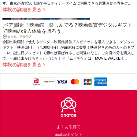
す。東京の直営56店舗で平日ディナータイムに利用できる共通お食事券をご用
意。あの「名物‼︎黒毛和牛のはみ出るカルビ」も、「復活旨辛ロマネコンタン」
体験の詳細を見る
も存分にどうぞ！ お手頃に味わいたい方には5,000円のチケットを、恋人や仲間
と贅沢に堪能したい方には10,000円のチケットがおすすめです。
[ペア]最近「映画館」楽しんでる？映画鑑賞デジタルギフト
で映画の没入体験を贈ろう
東京都・千代田区
全国の映画館で使えるデジタル映画鑑賞券『ムビチケ』を購入できる、デジタル
ギフト「映画GIFT」（4,000円分）がanataeに登場！映画好きのあの人へのギフ
トや、誕生日プレゼントで贈れば喜ばれること間違いなし。ご自身の分も購入し
て、一緒に出かけるきっかけにも！ ※『ムビチケ』は、MOVIE WALKER
STOREおよびMOVIE WALKERアプリで購入できます。 ※上映中の映画のムビ
体験の詳細を見る
チケ鑑賞券、これから公開される映画のムビチケ前売券の購入にもご利用いただ
けます。 ※映画館の売店やグッズ購入には利用できません。
Footer
よくある質問
anataeポイント