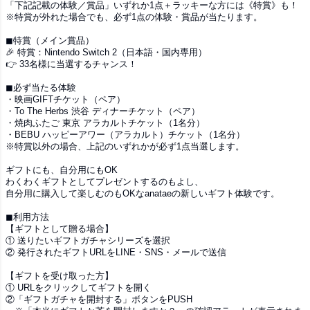
「下記記載の体験／賞品」いずれか1点＋ラッキーな方には《特賞》も！
※特賞が外れた場合でも、必ず1点の体験・賞品が当たります。
◼︎特賞（メイン賞品）
🎉 特賞：Nintendo Switch 2（日本語・国内専用）
👉 33名様に当選するチャンス！
◼︎必ず当たる体験
・映画GIFTチケット（ペア）
・To The Herbs 渋谷 ディナーチケット（ペア）
・焼肉ふたご 東京 アラカルトチケット（1名分）
・BEBU ハッピーアワー（アラカルト）チケット（1名分）
※特賞以外の場合、上記のいずれかが必ず1点当選します。
ギフトにも、自分用にもOK
わくわくギフトとしてプレゼントするのもよし、
自分用に購入して楽しむのもOKなanataeの新しいギフト体験です。
◼︎利用方法
【ギフトとして贈る場合】
① 送りたいギフトガチャシリーズを選択
② 発行されたギフトURLをLINE・SNS・メールで送信
【ギフトを受け取った方】
① URLをクリックしてギフトを開く
②「ギフトガチャを開封する」ボタンをPUSH