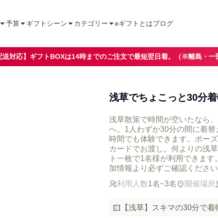
予算
ギフトシーン
カテゴリー
eギフトとは
ブログ
配送対応】ギフトBOXは14時までのご注文で最短翌日着。（※離島・一
浅草でちょこっと30分
浅草散策で時間が空いたなら、
へ。1人わずか30分の間に着
時間でも体験できます。ポーズ
カードでお渡し。何よりの浅草
ト一枚で1名様が利用できます
加情報より必ずご確認ください
利用人数
1名~3名
開催場所
【浅草】スキマの30分で着物体験！