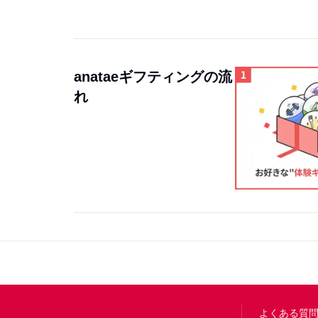
anataeギフティングの流
れ
Footer
よくある質