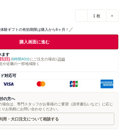
-
1
枚
+
体験ギフトの有効期限は購入から6ヶ月！
購入画面に進む
べます
日(日)
(
6時間40分
にご注文の場合)
詳細
北や近畿の一部地域除く
ード対応可
討の方へ
望の場合は、専門スタッフがお客様のご要望（請求書払いなど）に応じ
よりお気軽にお問い合わせください。
利用・大口注文について相談する