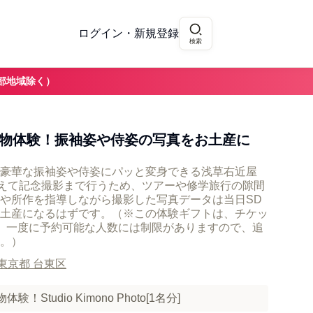
ログイン・新規登録
検索
部地域除く）
着物体験！振袖姿や侍姿の写真をお土産に
豪華な振袖姿や侍姿にパッと変身できる浅草右近屋
替えて記念撮影まで行うため、ツアーや修学旅行の隙間
や所作を指導しながら撮影した写真データは当日SD
土産になるはずです。（※この体験ギフトは、チケッ
。一度に予約可能な人数には制限がありますので、追
。）
東京都 台東区
Studio Kimono Photo[1名分]