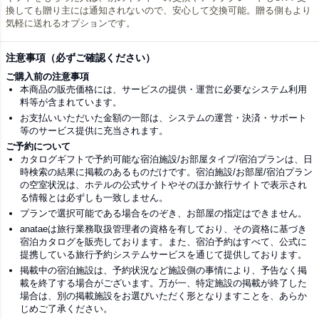
換しても贈り主には通知されないので、安心して交換可能。贈る側もより
気軽に送れるオプションです。
注意事項（必ずご確認ください）
ご購入前の注意事項
本商品の販売価格には、サービスの提供・運営に必要なシステム利用
料等が含まれています。
お支払いいただいた金額の一部は、システムの運営・決済・サポート
等のサービス提供に充当されます。
ご予約について
カタログギフトで予約可能な宿泊施設/お部屋タイプ/宿泊プランは、日
時検索の結果に掲載のあるものだけです。宿泊施設/お部屋/宿泊プラン
の空室状況は、ホテルの公式サイトやそのほか旅行サイトで表示され
る情報とは必ずしも一致しません。
プランで選択可能である場合をのぞき、お部屋の指定はできません。
anataeは旅行業務取扱管理者の資格を有しており、その資格に基づき
宿泊カタログを販売しております。また、宿泊予約はすべて、公式に
提携している旅行予約システムサービスを通じて提供しております。
掲載中の宿泊施設は、予約状況など施設側の事情により、予告なく掲
載を終了する場合がございます。万が一、特定施設の掲載が終了した
場合は、別の掲載施設をお選びいただく形となりますことを、あらか
じめご了承ください。