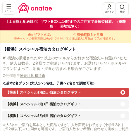
メニュー
ログイン
検索
【土日祝も配送対応】ギフトBOXは14時までのご注文で最短翌日着。（※離
島・一部地域除く）
eギフトのみ
有効期限6ヶ月※
※チケットの有効期限は6か月ですが、宿泊日は最大1年先まで予約可能です。
【横浜】スペシャル宿泊カタログギフト
🌟 横浜の厳選された4つ以上のホテルからお好きな宿泊先をお選びいただ
き、購入日数分、2名様でご宿泊いただけます。お選びいただくホテルや
プランによって、朝食・夕食が含まれる場合がございます。
開催場所
神奈川県 横浜市
基本2名プラン (大人1〜5名様、子供〜2名まで調整可能)
【横浜】スペシャル1泊2日 宿泊カタログギフト
【横浜】スペシャル2泊3日 宿泊カタログギフト
【横浜】スペシャル3泊4日 宿泊カタログギフト
大人2名のご宿泊を基本とした商品ですが、人数変更やお子さま (小学生2名ま
で/12歳以下) のご同伴も可能です。ご宿泊人数やご希望に合わせて柔軟にご利用