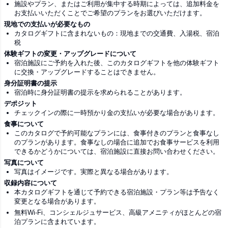
施設やプラン、またはご利用が集中する時期によっては、追加料金を
お支払いいただくことでご希望のプランをお選びいただけます。
現地での支払いが必要なもの
カタログギフトに含まれないもの：現地までの交通費、入湯税、宿泊
税
体験ギフトの変更・アップグレードについて
宿泊施設にご予約を入れた後、このカタログギフトを他の体験ギフト
に交換・アップグレードすることはできません。
身分証明書の提示
宿泊時に身分証明書の提示を求められることがあります。
デポジット
チェックインの際に一時預かり金の支払いが必要な場合があります。
食事について
このカタログで予約可能なプランには、食事付きのプランと食事なし
のプランがあります。食事なしの場合に追加でお食事サービスを利用
できるかどうかについては、宿泊施設に直接お問い合わせください。
写真について
写真はイメージです。実際と異なる場合があります。
収録内容について
本カタログギフトを通じて予約できる宿泊施設・プラン等は予告なく
変更となる場合があります。
無料Wi-Fi、コンシェルジュサービス、高級アメニティがほとんどの宿
泊プランに含まれています。