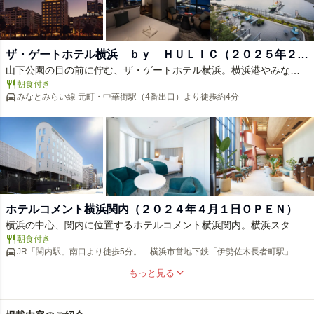
ザ・ゲートホテル横浜 ｂｙ ＨＵＬＩＣ（２０２５年２月
山下公園の目の前に佇む、ザ・ゲートホテル横浜。横浜港やみなと
２６日開業）
みらいの煌めく夜景など、息をのむ絶景が広がります。「街とアー
朝食付き
みなとみらい線 元町・中華街駅（4番出口）より徒歩約4分
トの融合」をコンセプトに、横浜ゆかりの作品が館内に点在。洗練
された客室からは、移りゆく港町の表情を独り占めできます。最上
階レストランでの美食、屋上テラスでの非日常。横浜の魅力を深く
感じられる、特別な滞在を。
ホテルコメント横浜関内（２０２４年４月１日ＯＰＥＮ）
横浜の中心、関内に位置するホテルコメント横浜関内。横浜スタジ
アムや中華街、山下公園へも徒歩圏内で、観光にもビジネスにも最
朝食付き
JR「関内駅」南口より徒歩5分。 横浜市営地下鉄「伊勢佐木長者町駅」よ
適な好立地です。シンプルながら機能的で快適な客室は、旅の疲れ
り徒歩4分
を癒します。無料Wi-Fiやコインランドリーなど、長期滞在にも便利
もっと見る
な設備が充実。横浜の魅力を存分に楽しむための拠点として、スマ
ートで快適なホテルステイを提供します。