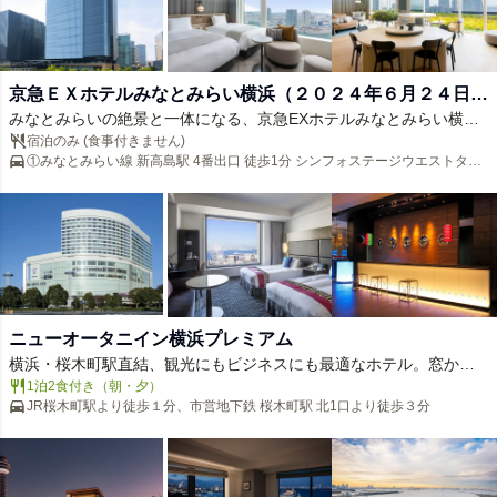
京急ＥＸホテルみなとみらい横浜（２０２４年６月２４日
みなとみらいの絶景と一体になる、京急EXホテルみなとみらい横
ＯＰＥＮ）
浜。全室に配された大きな窓からは、ベイブリッジや観覧車が輝く
宿泊のみ (食事付きません)
①みなとみらい線 新高島駅 4番出口 徒歩1分 シンフォステージウエストタワ
港町のパノラマが広がります。特に夜景は圧巻。駅直結の好立地
ー2階入口 ②各線横浜駅 徒歩8分
で、観光もビジネスもスムーズ。洗練された空間と快適なサービス
が、忘れられない横浜ステイを演出します。きらめく景色ととも
に、特別な時間をお過ごしください。
ニューオータニイン横浜プレミアム
横浜・桜木町駅直結、観光にもビジネスにも最適なホテル。窓から
はベイブリッジや観覧車など、横浜の象徴的な景色が広がり、夜に
1泊2食付き（朝・夕）
JR桜木町駅より徒歩１分、市営地下鉄 桜木町駅 北1口より徒歩３分
はきらめく夜景がロマンティックなムードを演出します。快適性を
追求した洗練された客室と、景色を眺めながら味わう旬の料理で、
上質なひとときを。記憶に残る横浜ステイを、ニューオータニイン
横浜プレミアムで。