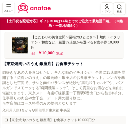
メニュー
ログイン
検索
【土日祝も配送対応】ギフトBOXは14時までのご注文で最短翌日着。（※離
島・一部地域除く）
【こだわりの美食空間〜至福のひととき〜】焼肉・イタリ
アン・和食など、厳選39店舗から選べるお食事券 10,000
円
￥10,000
合計
(税込)
【東京焼肉いのうえ 銀座店】お食事チケット
肉好きなあの人を喜ばせたい。そんな時のイチオシが、全国に13店舗を展
開する「焼肉いのうえ」の最高峰・銀座店のお食事チケット。レンガを基
調とした空間で、サシと肉のバランスが絶妙な“黒毛和牛カルビ”や、バブ
ルガンでスモークする“瞬間燻製ユッケ”、そして貴重なお酒などを自由に
堪能できます。東京メトロ有楽町線銀座一丁目駅6番出口から徒歩約1分。
仕事帰りの肉会や女子会、デート用の贈り物に。
※本店舗はコース料理のみの提供となります
利用人数
1名から
開催場所
東京都 中央区
【東京焼肉いのうえ 銀座店】お食事チケット10,000円分