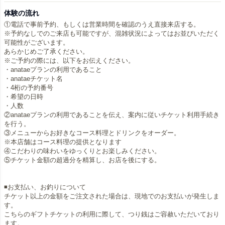
体験の流れ
①電話で事前予約、もしくは営業時間を確認のうえ直接来店する。
※予約なしでのご来店も可能ですが、混雑状況によってはお並びいただく
可能性がございます。
あらかじめご了承ください。
※ご予約の際には、以下をお伝えください。
・anataeプランの利用であること
・anataeチケット名
・4桁の予約番号
・希望の日時
・人数
②anataeプランの利用であることを伝え、案内に従いチケット利用手続き
を行う。
③メニューからお好きなコース料理とドリンクをオーダー。
※本店舗はコース料理の提供となります
④こだわりの味わいをゆっくりとお楽しみください。
⑤チケット金額の超過分を精算し、お店を後にする。
◾️お支払い、お釣りについて
チケット以上の金額をご注文された場合は、現地でのお支払いが発生しま
す。
こちらのギフトチケットの利用に際して、つり銭はご容赦いただいており
ます。