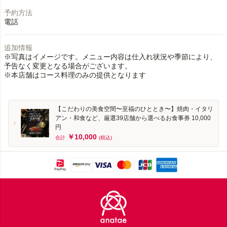
予約方法
電話
追加情報
※写真はイメージです。メニュー内容は仕入れ状況や季節により、
予告なく変更となる場合がございます。
※本店舗はコース料理のみの提供となります
【こだわりの美食空間〜至福のひととき〜】焼肉・イタリ
アン・和食など、厳選39店舗から選べるお食事券 10,000
円
￥10,000
合計
(税込)
Footer