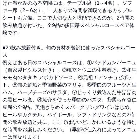
げた温かみのある空間には、テーブル席（1～4名）、ソフ
ァー席（2～6名）、二人きりの時間を満喫できるカップル
シートも完備。ここで大切な人と堪能できるのが、2時間の
飲み放題が付いた、全9品の多国籍スペシャルコースペア体
験です。
■2h飲み放題付き。旬の食材を贅沢に使ったスペシャルコー
ス
例えばある日のスペシャルコースは、①パテドカンパーニュ
（自家製ピクルス付き）、②帆立とウニの生春巻き、③和牛
モモ肉のタタキ アボカドソース、④元祖！アンチョビポテ
ト、⑤旬の鮮魚と季節野菜のマリネ、⑥季節のフルーツと生
ハム、ハーブチーズのサラダ、⑦じっくり煮込んだ牛ほほ肉
の黒ビール煮、⑧魚介を使った季節のパスタ、⑨柔らか杏仁
豆腐の全9品。美泡きらめくスパークリングワインはじめ、
ビールやカクテル、ハイボール、ソフトドリンクなどの2時
間の飲み放題と共に、ここではないどこかにいるような特別
な時間をお楽しみください。（季節や仕入れによってメニュ
ーは異なります）