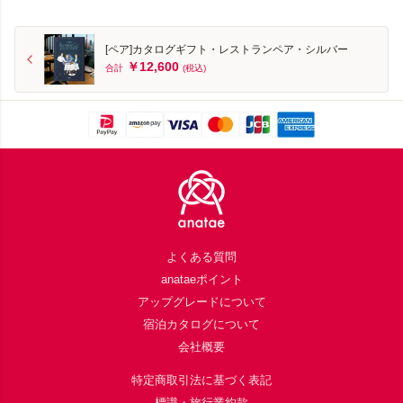
[ペア]カタログギフト・レストランペア・シルバー
￥12,600
合計
(税込)
Footer
よくある質問
anataeポイント
アップグレードについて
宿泊カタログについて
会社概要
特定商取引法に基づく表記
標識・旅行業約款