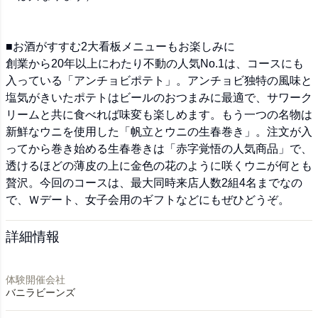
■お酒がすすむ2大看板メニューもお楽しみに
創業から20年以上にわたり不動の人気No.1は、コースにも
入っている「アンチョビポテト」。アンチョビ独特の風味と
塩気がきいたポテトはビールのおつまみに最適で、サワーク
リームと共に食べれば味変も楽しめます。もう一つの名物は
新鮮なウニを使用した「帆立とウニの生春巻き」。注文が入
ってから巻き始める生春巻きは「赤字覚悟の人気商品」で、
透けるほどの薄皮の上に金色の花のように咲くウニが何とも
贅沢。今回のコースは、最大同時来店人数2組4名までなの
で、Ｗデート、女子会用のギフトなどにもぜひどうぞ。
詳細情報
体験開催会社
バニラビーンズ