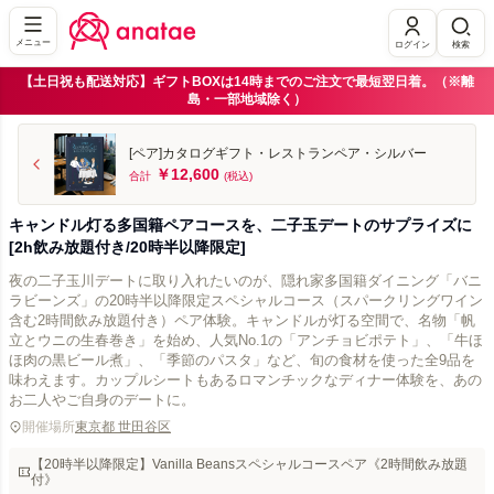
メニュー
ログイン
検索
【土日祝も配送対応】ギフトBOXは14時までのご注文で最短翌日着。（※離
島・一部地域除く）
[ペア]カタログギフト・レストランペア・シルバー
￥12,600
合計
(税込)
キャンドル灯る多国籍ペアコースを、二子玉デートのサプライズに
[2h飲み放題付き/20時半以降限定]
夜の二子玉川デートに取り入れたいのが、隠れ家多国籍ダイニング「バニ
ラビーンズ」の20時半以降限定スペシャルコース（スパークリングワイン
含む2時間飲み放題付き）ペア体験。キャンドルが灯る空間で、名物「帆
立とウニの生春巻き」を始め、人気No.1の「アンチョビポテト」、「牛ほ
ほ肉の黒ビール煮」、「季節のパスタ」など、旬の食材を使った全9品を
味わえます。カップルシートもあるロマンチックなディナー体験を、あの
お二人やご自身のデートに。
開催場所
東京都 世田谷区
【20時半以降限定】Vanilla Beansスペシャルコースペア《2時間飲み放題
付》