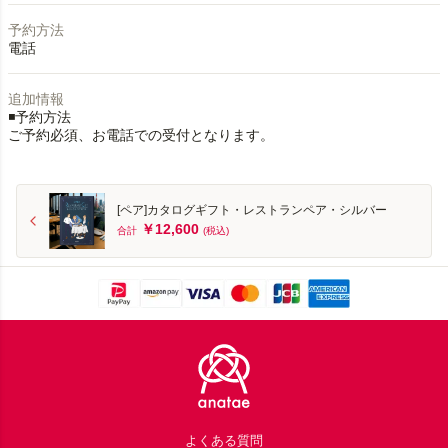
予約方法
電話
追加情報
◾️予約方法
ご予約必須、お電話での受付となります。
[ペア]カタログギフト・レストランペア・シルバー
￥12,600
合計
(税込)
Footer
よくある質問