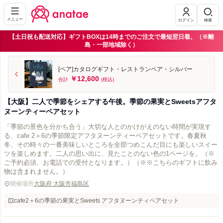
メニュー
ログイン
検索
【土日祝も配送対応】ギフトBOXは14時までのご注文で最短翌日着。（※離
島・一部地域除く）
[ペア]カタログギフト・レストランペア・シルバー
￥12,600
合計
(税込)
【大阪】二人で季節をシェアする午後。季節の果実とSweetsアフタ
ヌーンティーペアセット
「季節の景色を分かち合う」大切な人とのかけがえのない時間が実現す
る、cafe 2＋6の季節限定アフタヌーンティーペアセットです。春夏秋
冬、その時々の一番美味しいところを全部つめこんだ目にも楽しいスイー
ツを楽しめます。二人の思い出に、見たことのない色の1ページを。（※
ご予約必須、お電話での受付となります。）（※※こちらのギフトに飲み
物は含まれません。）
開催場所
大阪府 大阪市福島区
cafe2＋6の季節の果実とSweets アフタヌーンティペアセット