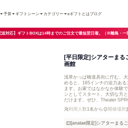
予算
ギフトシーン
カテゴリー
eギフトとは
ブログ
配送対応】ギフトBOXは14時までのご注文で最短翌日着。（※離島・一
[平日限定]シアターま
画館
浅草かっぱ橋道具街に佇む、大人の
めると、165インチの迫力あ
ます。お家ではなかなか体験でき
ンとしてスタート。大切な方と
だけます。ぜひ、Theater 
利用人数
1名から
開催場所
[anatae限定]シアターま