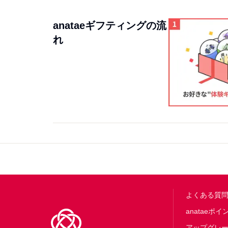
anataeギフティングの流
れ
Footer
よくある質
anataeポイ
アップグレ