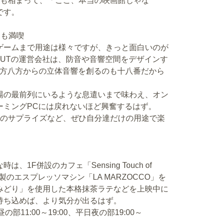
質な音響も相まって、「ここ、本当の映画館じゃな
です。
ムも満喫
ゲームまで用途は様々ですが、きっと面白いのが
PROUTの運営会社は、防音や音響空間をデザインす
な四方八方からの立体音響を創るのも十八番だから
場の最前列にいるような息遣いまで味わえ、オン
ーミングPCには戻れないほど興奮するはず。
日のサプライズなど、ぜひ自分達だけの用途で楽
F併設のカフェ「Sensing Touch of
製のエスプレッソマシン「LA MARZOCCO」を
みどり」を使用した本格抹茶ラテなどを上映中に
持ち込めば、より気分が出るはず。
部11:00～19:00、平日夜の部19:00～