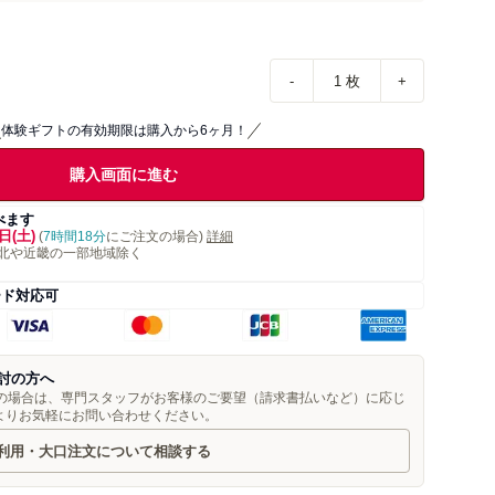
-
1
枚
+
体験ギフトの有効期限は購入から6ヶ月！
購入画面に進む
べます
日(土)
(
7時間18分
にご注文の場合)
詳細
北や近畿の一部地域除く
ード対応可
討の方へ
望の場合は、専門スタッフがお客様のご要望（請求書払いなど）に応じ
よりお気軽にお問い合わせください。
利用・大口注文について相談する