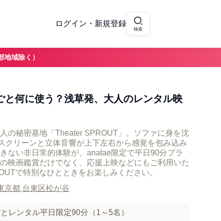
ログイン・新規登録
検索
部地域除く）
るごと何に使う？浅草発、大人のレンタル映
秘密基地「Theater SPROUT」。ソファに身を沈
るスクリーンと立体音響が上下左右から感覚を包み込み
ない非日常的体験が、anatae限定で平日90分プラ
の映画鑑賞だけでなく、応援上映などにもご利用いた
SPROUTで特別なひとときをお楽しみください。
東京都 台東区松が谷
るごとレンタル平日限定90分（1～5名）