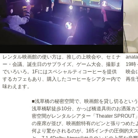
レンタル映画館の使い方は、推しの上映会や、セミナ
an
ー・会議、誕生日のサプライズ、ゲーム大会、撮影ま
19
でいろいろ。1Fにはスペシャルティコーヒーを提供
映会
するカフェもあり、購入したコーヒーをシアター内で
再生
味わえます。
■浅草橋の秘密空間で、映画館を貸し切るとい
浅草橋駅徒歩10分、かっぱ橋道具街のお洒落カフェ「Sen
密空間がレンタルシアター「Theater SPRO
の座席が並び、映画館特有のピンと張りつめた
何より驚かされるのが、165インチの圧倒的大