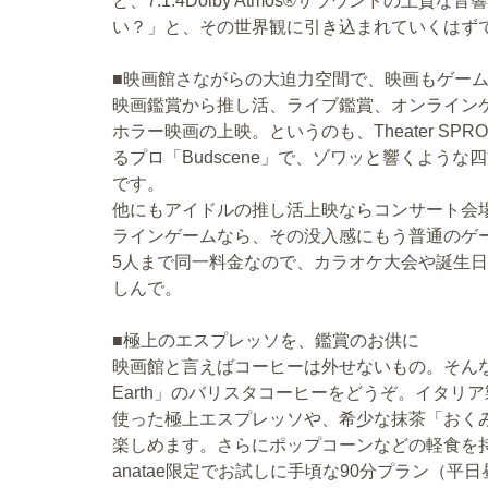
と、7.1.4Dolby Atmos®サラウンドの上
い？」と、その世界観に引き込まれていくはず
■映画館さながらの大迫力空間で、映画もゲー
映画鑑賞から推し活、ライブ鑑賞、オンライン
ホラー映画の上映。というのも、Theater S
るプロ「Budscene」で、ゾワッと響くよう
です。
他にもアイドルの推し活上映ならコンサート会
ラインゲームなら、その没入感にもう普通のゲ
5人まで同一料金なので、カラオケ大会や誕生
しんで。
■極上のエスプレッソを、鑑賞のお供に
映画館と言えばコーヒーは外せないもの。そんな時は、1
Earth」のバリスタコーヒーをどうぞ。イタリア
使った極上エスプレッソや、希少な抹茶「おく
楽しめます。さらにポップコーンなどの軽食を
anatae限定でお試しに手頃な90分プラン（平日昼の