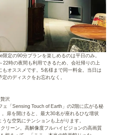
atae限定の90分プランを楽しめるのは平日のみ。
時～22時の夜間も利用できるため、会社帰りの上
にもオススメです。5名様まで同一料金。当日は
予定のディスクをお忘れなく。
う贅沢
sing Touch of Earth」の2階に広がる秘
UT」。扉を開けると、最大30名が座れるひな壇状
ような空気にテンションも上がります。
スクリーン。高解像度フルハイビジョンの高画質