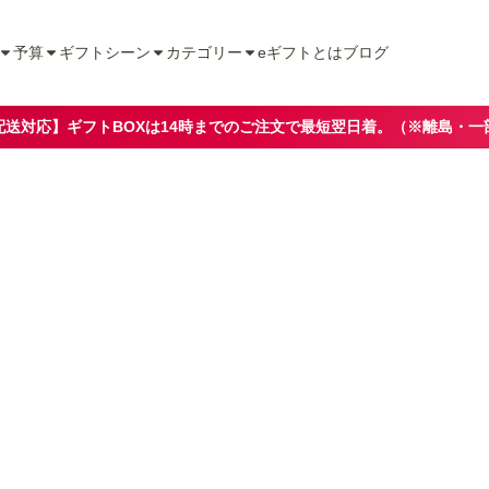
予算
ギフトシーン
カテゴリー
eギフトとは
ブログ
配送対応】ギフトBOXは14時までのご注文で最短翌日着。（※離島・一