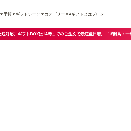
予算
ギフトシーン
カテゴリー
eギフトとは
ブログ
配送対応】ギフトBOXは14時までのご注文で最短翌日着。（※離島・一