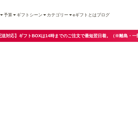
予算
ギフトシーン
カテゴリー
eギフトとは
ブログ
配送対応】ギフトBOXは14時までのご注文で最短翌日着。（※離島・一