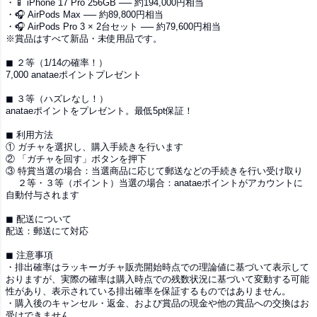
・📱 iPhone 17 Pro 256GB ── 約194,000円相当
・🎧 AirPods Max ── 約89,800円相当
・🎧 AirPods Pro 3 × 2台セット ── 約79,600円相当
※賞品はすべて新品・未使用品です。
◼︎ ２等（1/14の確率！）
7,000 anataeポイントプレゼント
◼︎ ３等（ハズレなし！）
anataeポイントをプレゼント。最低5pt保証！
◼︎ 利用方法
① ガチャを選択し、購入手続きを行います
② 「ガチャを回す」ボタンを押下
③ 特賞当選の場合：当選商品に応じて郵送などの手続きを行い受け取り
２等・３等（ポイント）当選の場合：anataeポイントがアカウントに
自動付与されます
◼︎ 配送について
配送：郵送にて対応
◼︎ 注意事項
・排出確率はラッキーガチャ販売開始時点での理論値に基づいて表示して
おりますが、実際の確率は購入時点での残数状況に基づいて変動する可能
性があり、表示されている排出確率を保証するものではありません。
・購入後のキャンセル・返金、および賞品の現金や他の賞品への交換はお
受けできません。