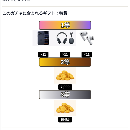
このガチャに含まれるギフト：特賞
1等
×11
×11
×11
2等
7,000
3等
最低5