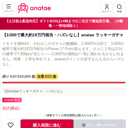
メニュー
ログイン
検索
【土日祝も配送対応】ギフトBOXは14時までのご注文で最短翌日着。（※離
島・一部地域除く）
【1/300で最大約19万円相当・ハズレなし】anatae ラッキーガチャ
ドキドキ感MAX、それがこのガチャの醍醐味。2,000円の1回で、1/300の
確率で最大約19万円相当のiPhone 17 Proが狙えます。さらに２等は1/14
の確率で7,000ptが当たり——2,000円の挑戦が一気に報われるかもしれま
せん。特賞・２等を外れても、anataeポイントが必ずもらえるからハズレ
なし。
残り 9,973/10,000 個
当選 0/33 個
anataeラッキーガチャ・ハズレなし
anatae 限定
合計
(税込)
体験ギフトの有効期限は購入から6ヶ月！
購入画面に進む
ポイント使ってすぐ引く