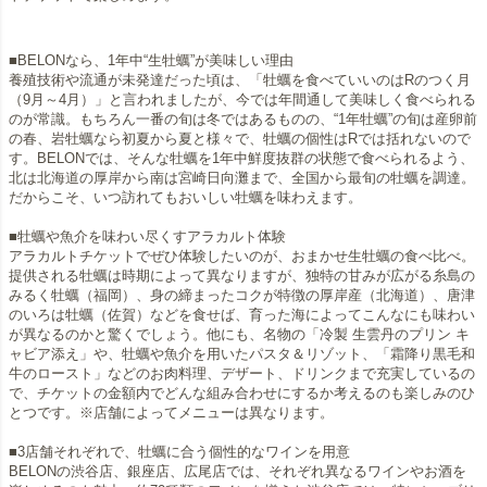
■BELONなら、1年中“生牡蠣”が美味しい理由
養殖技術や流通が未発達だった頃は、「牡蠣を食べていいのはRのつく月
（9月～4月）」と言われましたが、今では年間通して美味しく食べられる
のが常識。もちろん一番の旬は冬ではあるものの、“1年牡蠣”の旬は産卵前
の春、岩牡蠣なら初夏から夏と様々で、牡蠣の個性はRでは括れないので
す。BELONでは、そんな牡蠣を1年中鮮度抜群の状態で食べられるよう、
北は北海道の厚岸から南は宮崎日向灘まで、全国から最旬の牡蠣を調達。
だからこそ、いつ訪れてもおいしい牡蠣を味わえます。
■牡蠣や魚介を味わい尽くすアラカルト体験
アラカルトチケットでぜひ体験したいのが、おまかせ生牡蠣の食べ比べ。
提供される牡蠣は時期によって異なりますが、独特の甘みが広がる糸島の
みるく牡蠣（福岡）、身の締まったコクが特徴の厚岸産（北海道）、唐津
のいろは牡蠣（佐賀）などを食せば、育った海によってこんなにも味わい
が異なるのかと驚くでしょう。他にも、名物の「冷製 生雲丹のプリン キ
ャビア添え」や、牡蠣や魚介を用いたパスタ＆リゾット、「霜降り黒毛和
牛のロースト」などのお肉料理、デザート、ドリンクまで充実しているの
で、チケットの金額内でどんな組み合わせにするか考えるのも楽しみのひ
とつです。※店舗によってメニューは異なります。
■3店舗それぞれで、牡蠣に合う個性的なワインを用意
BELONの渋谷店、銀座店、広尾店では、それぞれ異なるワインやお酒を