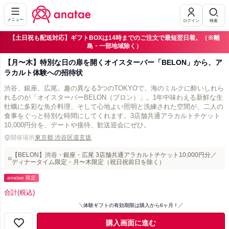
メニュー
ログイン
検索
【土日祝も配送対応】ギフトBOXは14時までのご注文で最短翌日着。（※離
島・一部地域除く）
【月〜木】特別な日の扉を開くオイスターバー「BELON」から、ア
ラカルト体験への招待状
渋谷、銀座、広尾。趣の異なる3つのTOKYOで、海のミルクに酔いしれら
れるのが「オイスターバーBELON（ブロン）」。1年中味わえる新鮮な生
牡蠣に多彩な魚介料理、そして心地よい照明と洗練された空間が、二人の
食事をぐっと特別な時間にしてくれます。3店舗共通アラカルトチケット
10,000円分を、デートや接待、歓送迎会にぜひ。
開催場所
東京都 渋谷区道玄坂
【BELON】渋谷・銀座・広尾 3店舗共通アラカルトチケット10,000円分／
ディナータイム限定・月〜木限定（祝日祝前日を除く）
anatae 限定
合計
(税込)
体験ギフトの有効期限は購入から6ヶ月！
購入画面に進む