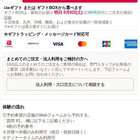
eギフト または ギフトBOXから選べます
明日 8月8日(土)
ギフトBOXは、最短のお届け
(
13時間39分
にご注文の場合)
詳細
※北海道、九州、沖縄、離島、および東北や近畿の一部地域除く
※eギフトは購入後すぐにお届け
ギフトラッピング・メッセージカード対応可
まとめてのご注文・法人利用をご検討の方へ
10点以上のまとめてのご注文をご希望の場合は、専門スタッフがお客様の
ご要望（請求書払いなど）に応じてサポートいたします。下記フォームよ
りお気軽にお問い合わせください。
法人利用・大口注文について相談する
体験の流れ
①予約希望の店舗のWebフォームから予約する。
「質問 #1」 欄に以下をご記載ください
・4桁の予約番号
※月曜〜木曜のみ利用可（祝日・祝前日除く）
※ディナータイムのみ利用可