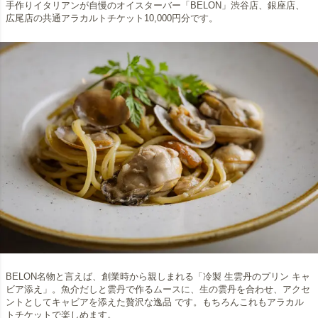
手作りイタリアンが自慢のオイスターバー「BELON」渋谷店、銀座店、
広尾店の共通アラカルトチケット10,000円分です。
BELON名物と言えば、創業時から親しまれる「冷製 生雲丹のプリン キャ
ビア添え」。魚介だしと雲丹で作るムースに、生の雲丹を合わせ、アクセ
ントとしてキャビアを添えた贅沢な逸品 です。もちろんこれもアラカル
トチケットで楽しめます。