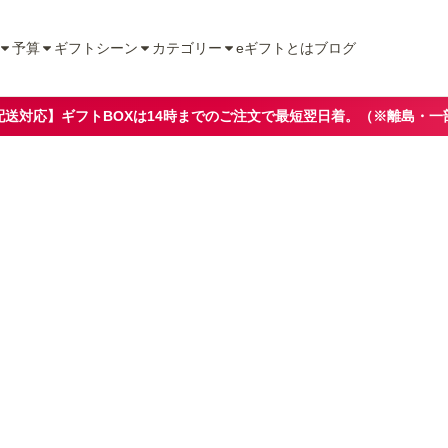
予算
ギフトシーン
カテゴリー
eギフトとは
ブログ
配送対応】ギフトBOXは14時までのご注文で最短翌日着。（※離島・一