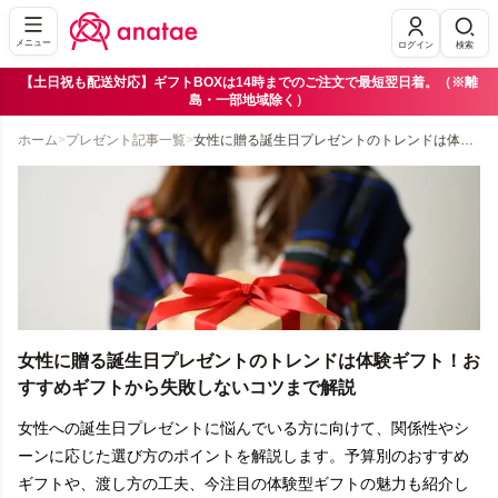
メニュー
ログイン
検索
【土日祝も配送対応】ギフトBOXは14時までのご注文で最短翌日着。（※離
島・一部地域除く）
ホーム
>
プレゼント記事一覧
>
女性に贈る誕生日プレゼントのトレンドは体験ギフト！おすすめギフトから失敗しないコツまで解説
女性に贈る誕生日プレゼントのトレンドは体験ギフト！お
すすめギフトから失敗しないコツまで解説
女性への誕生日プレゼントに悩んでいる方に向けて、関係性やシ
ーンに応じた選び方のポイントを解説します。予算別のおすすめ
ギフトや、渡し方の工夫、今注目の体験型ギフトの魅力も紹介し