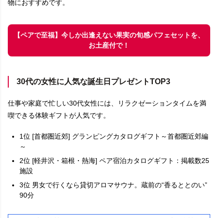
物におすすめです。
【ペアで至福】今しか出逢えない果実の旬感パフェセットを、
お土産付で！
30代の女性に人気な誕生日プレゼントTOP3
仕事や家庭で忙しい30代女性には、リラクゼーションタイムを満
喫できる体験ギフトが人気です。
1位 [首都圏近郊] グランピングカタログギフト～⾸都圏近郊編
～
2位 [軽井沢・箱根・熱海] ペア宿泊カタログギフト：掲載数25
施設
3位 男女で行くなら貸切アロマサウナ。蔵前の“香るととのい”
90分