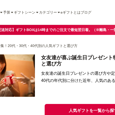
予算
ギフトシーン
カテゴリー
eギフトとは
ブログ
配送対応】ギフトBOXは14時までのご注文で最短翌日着。（※離島・一
集！20代・30代・40代別の人気ギフトと選び方
女友達が喜ぶ誕生日プレゼント特
と選び方
女友達の誕生日プレゼントの選び方や定
40代の年代別に分けた近年、人気のあ
人気ギフトを一覧から探