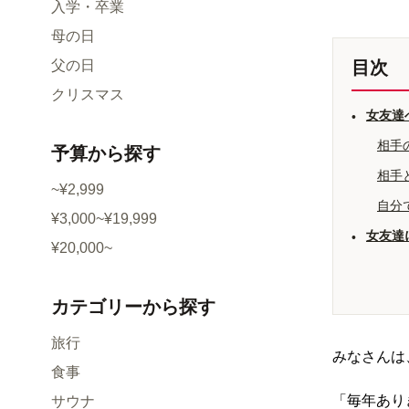
入学・卒業
母の日
父の日
目次
クリスマス
女友達
•
相手
予算
から探す
相手
~¥2,999
自分
¥3,000~¥19,999
女友達
•
¥20,000~
カテゴリー
から探す
旅行
みなさんは
食事
「毎年あり
サウナ