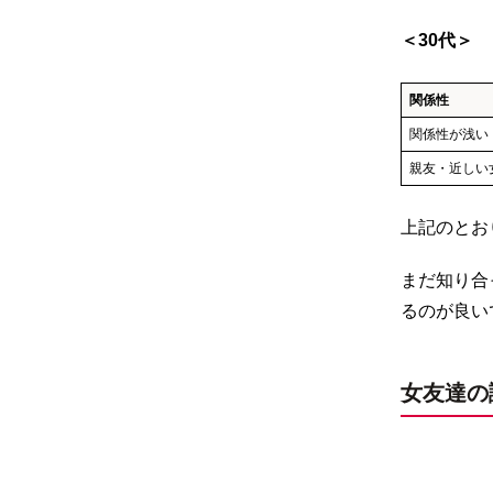
＜30代＞
関係性
関係性が浅い
親友・近しい
上記のとお
まだ知り合
るのが良い
女友達の