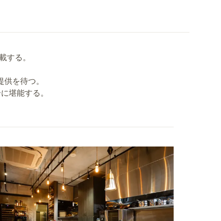
記載する。
提供を待つ。
分に堪能する。