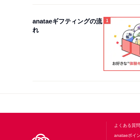
anataeギフティングの流
れ
Footer
よくある質
anataeポイ