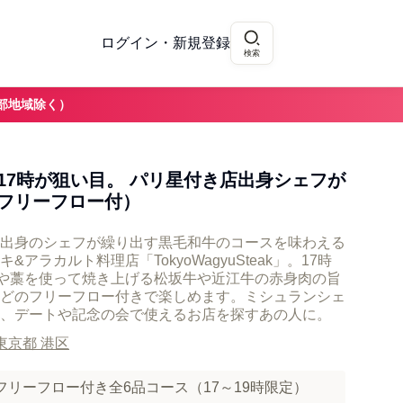
ログイン・新規登録
検索
部地域除く）
17時が狙い目。 パリ星付き店出身シェフが
フリーフロー付）
出身のシェフが繰り出す黒毛和牛のコースを味わえる
アラカルト料理店「TokyoWagyuSteak」。17時
炭や藁を使って焼き上げる松坂牛や近江牛の赤身肉の旨
どのフリーフロー付きで楽しめます。ミシュランシェ
、デートや記念の会で使えるお店を探すあの人に。
東京都 港区
Steak フリーフロー付き全6品コース（17～19時限定）