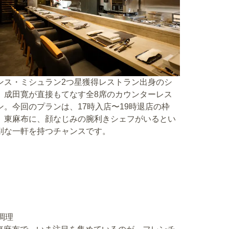
ンス・ミシュラン2つ星獲得レストラン出身のシ
、成田寛が直接もてなす全8席のカウンターレス
ン。今回のプランは、17時入店〜19時退店の枠
。東麻布に、顔なじみの腕利きシェフがいるとい
別な一軒を持つチャンスです。
調理