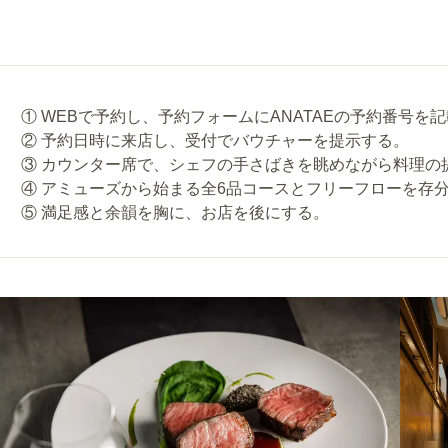
① WEBで予約し、予約フォームにANATAEの予約番号を
② 予約日時に来店し、受付でバウチャーを提示する。
③ カウンター席で、シェフの手さばきを眺めながら料理の
④ アミューズから始まる全6品コースとフリーフローを存
⑤ 満足感と余韻を胸に、お店を後にする。