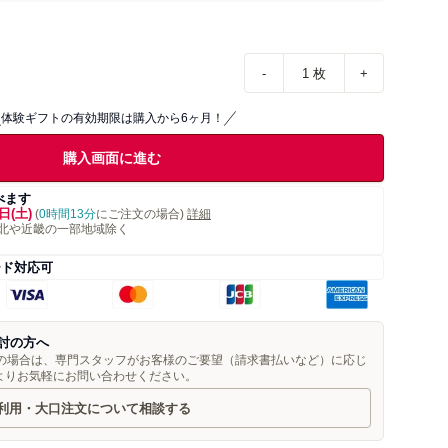
-
1
枚
+
体験ギフトの有効期限は購入から6ヶ月！
購入画面に進む
べます
日(土)
(
0時間13分
にご注文の場合)
詳細
北や近畿の一部地域除く
ード対応可
討の方へ
望の場合は、専門スタッフがお客様のご要望（請求書払いなど）に応じ
よりお気軽にお問い合わせください。
利用・大口注文について相談する