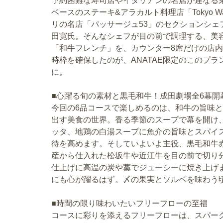
予約困難な寿司店やイタリアンの名店が連なる
ベースのステーキ&アラカルト料理店「Tokyo W
リの名店「パッサージュ53」のセクションシェ
田寛氏。そんなシェフが目の前で調理する、美
「和牛フレンチ」を、カウンター8席だけの店内
時枠を確保したのが、ANATAE限定のこのプラ
に。
■心躍る旬の素材と黒毛和牛！成田劇場全6幕開
今回の6品コースで楽しめるのは、和牛の旨味
出す美食の世界。香る季節のスープで幕を開け
ッタ、地鶏の白湯スープに魚介の旨味とスパイ
待を高めます。そしていよいよ主役、黒毛和牛
産から仕入れた松坂牛や近江牛を目の前で切り
仕上げに高温の炭や藁でジューシーに焼き上げ
にも心が躍るはず。〆の果実とソルベを味わう
■時間の限り味わいたいフリーフローの至福
コースに彩りを添えるフリーフローは、スパー