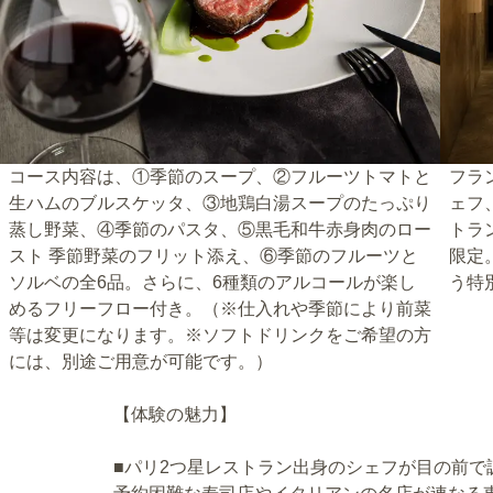
コース内容は、①季節のスープ、②フルーツトマトと
フラ
生ハムのブルスケッタ、③地鶏白湯スープのたっぷり
ェフ
蒸し野菜、④季節のパスタ、⑤黒毛和牛赤身肉のロー
トラ
スト 季節野菜のフリット添え、⑥季節のフルーツと
限定
ソルベの全6品。さらに、6種類のアルコールが楽し
う特
めるフリーフロー付き。（※仕入れや季節により前菜
等は変更になります。※ソフトドリンクをご希望の方
には、別途ご用意が可能です。）
【体験の魅力】
■パリ2つ星レストラン出身のシェフが目の前で