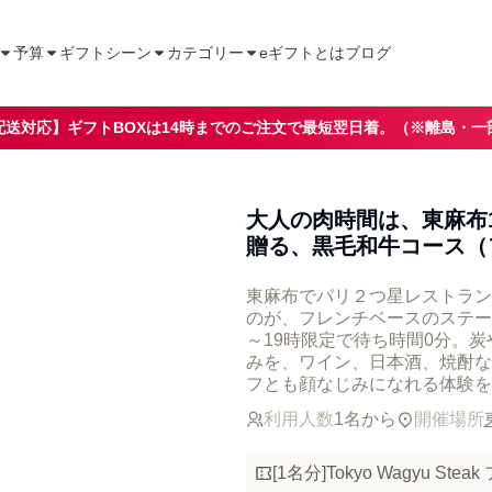
予算
ギフトシーン
カテゴリー
eギフトとは
ブログ
配送対応】ギフトBOXは14時までのご注文で最短翌日着。（※離島・一
大人の肉時間は、東麻布
贈る、黒毛和牛コース（
東麻布でパリ２つ星レストラン
のが、フレンチベースのステーキ&
～19時限定で待ち時間0分。
みを、ワイン、日本酒、焼酎な
フとも顔なじみになれる体験を
利用人数
1名から
開催場所
[1名分]Tokyo Wagyu 