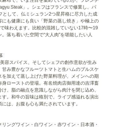
東麻布で、いま注目を集めているのが、フレンチ
agyu Steak」。シェフはフランスで修業し、パ
フとして、仏ミシュラン2つ星昇格に尽力した成
容にも健康にも良い「野菜の蒸し焼き」や極上の
で味わえます。比較的混雑していない17時〜19
ン。落ち着いた空間で“大人肉”を堪能したい人
幕
と美容スパイス、そしてシェフの創作意欲が生み
、甘み豊かなフルーツトマトと生ハムのブルスケ
スを加えて蒸し上げた野菜料理が、メインへの期
赤身ローストの登場。有名焼肉店御用達の吉澤畜
分け、脂の融点を意識しながら肉汁を閉じ込め、
ます。和牛の旨味は格別で、ライブ感溢れる演出
頃には、お腹も心も満たされています。
クリングワイン・白ワイン・赤ワイン・日本酒・