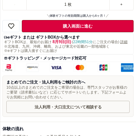
-
1
枚
+
体験ギフトの有効期限は購入から6ヶ月！
購入画面に進む
eギフト または ギフトBOXから選べます
8月9日(日)
ギフトBOXは、最短のお届け
(
22時間51分
にご注文の場合)
詳細
※北海道、九州、沖縄、離島、および東北や近畿の一部地域除く
※eギフトは購入後すぐにお届け
ギフトラッピング・メッセージカード対応可
まとめてのご注文・法人利用をご検討の方へ
10点以上のまとめてのご注文をご希望の場合は、専門スタッフがお客様の
ご要望（請求書払いなど）に応じてサポートいたします。下記フォームよ
りお気軽にお問い合わせください。
法人利用・大口注文について相談する
体験の流れ