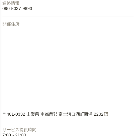
連絡情報
090-5037-9893
開催住所
〒401-0332 ⼭梨県 南都留郡 富⼠河⼝湖町⻄湖 2202
サービス提供時間
7:00～21:00