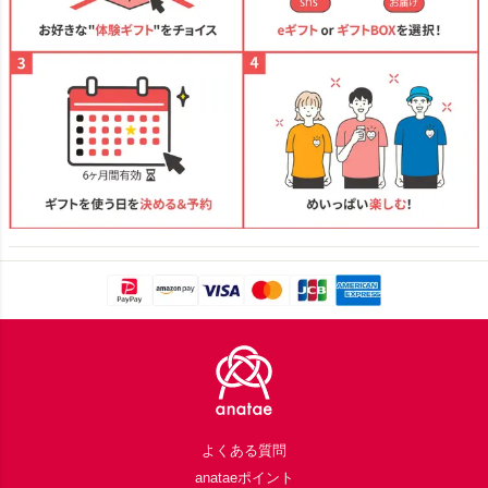
Footer
よくある質問
anataeポイント