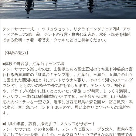
テントサウナ一式、ロウリュウセット、リクライニングチェア2脚、アウ
トドアチェア2脚、薪、テントの設営・撤去代金込み。水分・塩分を補給
できる飲料・水着・着替え・タオルなどはご持参ください。
【体験の魅力】
■体験の舞台は、紅葉台キャンプ場
テントサウナを楽しむのは、山梨県にある富士五湖のうち最も神秘的と言
われる西湖湖畔の「紅葉台キャンプ場」。紅葉台、三湖台、五湖台の山々
に囲まれた西湖のほとりにテントサウナを張り、そのまま湖でのクールダ
ウン や、ととのいの椅子で外気浴を楽しめます。テントサウナ初心者
や、ドライブの途中に軽くととのいたい家族には3時間、じっくり満喫し
たいサウナー達には6時間体験がおすすめ。三湖台からは富士山・樹海・
湖の大パノラマを一望でき、近隣には西湖野鳥の森公園や、富岳風穴・鳴
沢氷穴、富士急ハイランド もあるので、思い出作りにぴったりの場所で
す。
■用具の準備、設営、撤去まで、スタッフがサポート
テントサウナは、その名の通り、テント内に薪ストーブを炊き、室内を高
温にしてサウナを楽しむもの。セルフロウリュウで好きな温度に調整でき