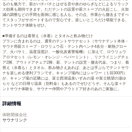
るのも魅力で、薪がパチパチとはぜる音や炎のゆらぎなどによるリラック
ス効果も期待できます。ただテントの設置や薪ストーブの火起こし、火加
減の調整などの手間を面倒に感じる人も。その点、作業から撤去まですべ
てスタッフがサポートするので安心です。楽しいところだけ堪能できる、
テントサウナ体験をぜひ。
■準備するのは着替え（水着）とタオルと飲み物だけ
プランに含まれるのは、通常のテントサウナセット（サウナテント本体・
サウナ用薪ストーブ・ロウリュウ石・テント内ベンチ4名分・耐熱グロー
ブ、火バサミ、温度湿度計、一酸化炭素警報機） に加えて、ロウリュウ
アロマセット（レモン・オレンジ・ペパーミント）、リクライニングチェ
ア2脚、アウトドアチェア2脚、薪、テントの設営・撤去代金。つまり、着
替え（水着も）とタオル、飲み物さえあれば、あとは手ぶらでテントサウ
ナを楽しめる便利プランです。キャンプ場内にはシャワー（１回300円）
が、キャンプ場の近隣には、富士西湖温泉いずみの湯 や富士眺望の湯ゆ
らり などの日帰り温泉（別料金）もあるのでぜひどうぞ。そんな楽々テ
ントサウナ体験を、サウナー仲間やアウトドア好きのあのご家族に。
詳細情報
体験開催会社
サウナリンク