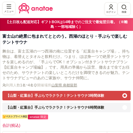
メニュー
ログイン
検索
【土日祝も配送対応】ギフトBOXは14時までのご注文で最短翌日着。（※離
島・一部地域除く）
富士山の絶景に包まれてととのう。西湖のほとり・手ぶらで楽しむ
テントサウナ
舞台は、富士五湖の一つ西湖の南に位置する「紅葉台キャンプ場」。持ち
物は、着替えとタオルと飲料だけ。つまり、ほぼ身一つで絶景テントサウ
ナを楽しめるのが、「手ぶらでOK！オプション付きテントサウナプラン
【紅葉台キャンプ場編】」です。用具の準備から設営、撤去まで全てお任
せのため、サウナテントの楽しいところだけを満喫できるのが魅力。テン
トサウナデビューのあのご家族や、サウナ仲間に。
利用人数
1名~4名
開催場所
⼭梨県 南都留郡
【山梨・紅葉台】手ぶらでラクラク！テントサウナ3時間体験
【山梨・紅葉台】手ぶらでラクラク！テントサウナ6時間体験
ベストプライス保証
anatae 限定
合計
(税込)