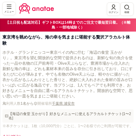
メニュー
ログイン
検索
【土日祝も配送対応】ギフトBOXは14時までのご注文で最短翌日着。（※離
島・一部地域除く）
東京湾を眺めながら、海の幸を気ままに堪能する贅沢アラカルト体
験
ホテル・グランドニッコー東京ベイの内に佇む「海辺の食堂 玉かが
り」。東京湾を望む開放的な空間で提供されるのは、新鮮な旬の魚介を使
った一品や名物の江戸前寿司・Olive天ぷらなど。豊洲市場から仕入れた
新鮮な海の幸は、どれも素材本来の旨みを存分に引き出しており、口にす
るたびに心が弾みます。中でも名物のOlive天ぷらは、軽やかに揚がった
衣から広がるふんわりとした香りと、絶妙に火入れされた食材の旨みが口
いっぱいに広がる逸品です。当プランは、1人でもペアでも利用でき、お
好きなメニューを自由に選べるアラカルトチケット。開放的な空間で、思
い思いの一皿を気ままにご堪能ください。
利用人数
1名から
開催場所
千葉県 浦安市
【海辺の食堂 玉かがり】好きなメニューに使えるアラカルトチケット[1〜2
名]
※本チケットは、1枚（10,000円分）ごとに、1〜2名様でのご利用が可能です。