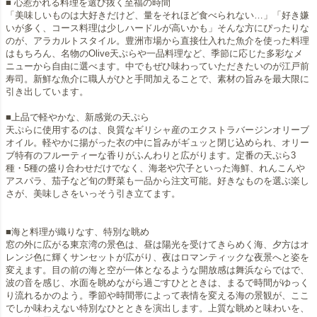
■ 心惹かれる料理を選び抜く至福の時間
「美味しいものは大好きだけど、量をそれほど食べられない…」「好き嫌
いが多く、コース料理は少しハードルが高いかも」そんな方にぴったりな
のが、アラカルトスタイル。豊洲市場から直接仕入れた魚介を使った料理
はもちろん、名物のOlive天ぷらや一品料理など、季節に応じた多彩なメ
ニューから自由に選べます。中でもぜひ味わっていただきたいのが江戸前
寿司。新鮮な魚介に職人がひと手間加えることで、素材の旨みを最大限に
引き出しています。
■上品で軽やかな、新感覚の天ぷら
天ぷらに使用するのは、良質なギリシャ産のエクストラバージンオリーブ
オイル。軽やかに揚がった衣の中に旨みがギュッと閉じ込められ、オリー
ブ特有のフルーティーな香りがふんわりと広がります。定番の天ぷら3
種・5種の盛り合わせだけでなく、海老や穴子といった海鮮、れんこんや
アスパラ、茄子など旬の野菜も一品から注文可能。好きなものを選ぶ楽し
さが、美味しさをいっそう引き立てます。
■海と料理が織りなす、特別な眺め
窓の外に広がる東京湾の景色は、昼は陽光を受けてきらめく海、夕方はオ
レンジ色に輝くサンセットが広がり、夜はロマンティックな夜景へと姿を
変えます。目の前の海と空が一体となるような開放感は舞浜ならではで、
波の音を感じ、水面を眺めながら過ごすひとときは、まるで時間がゆっく
り流れるかのよう。季節や時間帯によって表情を変える海の景観が、ここ
でしか味わえない特別なひとときを演出します。上質な眺めと味わいを、