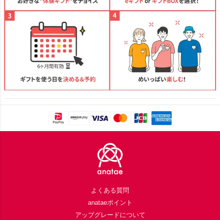
Footer
よくある質問
anataeポイント
アップグレードについて