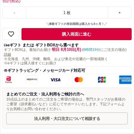
合計
(税込)
-
1
枚
+
体験ギフトの有効期限は購入から6ヶ月！
購入画面に進む
eギフト または ギフトBOXから選べます
明日 8月10日(月)
ギフトBOXは、最短のお届け
(
6時間19分
にご注文の場合)
詳細
※北海道、九州、沖縄、離島、および東北や近畿の一部地域除く
※eギフトは購入後すぐにお届け
ギフトラッピング・メッセージカード対応可
まとめてのご注文・法人利用をご検討の方へ
10点以上のまとめてのご注文をご希望の場合は、専門スタッフがお客様の
ご要望（請求書払いなど）に応じてサポートいたします。下記フォームよ
りお気軽にお問い合わせください。
法人利用・大口注文について相談する