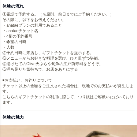
体験の流れ
①電話で予約する。（※原則、前日までにご予約ください。）
その際に、以下をお伝えください。
・anataeプランの利用であること
・anataeチケット名
・4桁の予約番号
・希望の日時
・人数
②予約日時に来店し、ギフトチケットを提示する。
③メニューからお好きな料理を選び、ひと皿ずつ堪能。
④揚げたてのOlive天ぷらや旬魚の江戸前寿司をどうぞ。
⑤満ち足りた気持ちで、お店をあとにする
◾️お支払い、お釣りについて
チケット以上の金額をご注文された場合は、現地でのお支払いが発生しま
す。
こちらのギフトチケットの利用に際して、つり銭はご容赦いただいており
ます。
体験の魅力