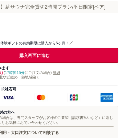
USA 】薪サウナ完全貸切2時間プラン/平日限定[ペア]
体験ギフトの有効期限は購入から6ヶ月！
購入画面に進む
べます
火)
(
17時間15分
にご注文の場合)
詳細
北や近畿の一部地域除く
ード対応可
討の方へ
望の場合は、専門スタッフがお客様のご要望（請求書払いなど）に応じ
よりお気軽にお問い合わせください。
利用・大口注文について相談する