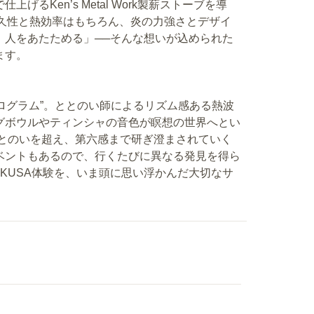
るKen’s Metal Work製薪ストーブを導
耐久性と熱効率はもちろん、炎の力強さとデザイ
、人をあたためる」──そんな想いが込められた
ます。
プログラム”。ととのい師によるリズム感ある熱波
グボウルやティンシャの音色が瞑想の世界へとい
ととのいを超え、第六感まで研ぎ澄まされていく
ベントもあるので、行くたびに異なる発見を得ら
SAKUSA体験を、いま頭に思い浮かんだ大切なサ