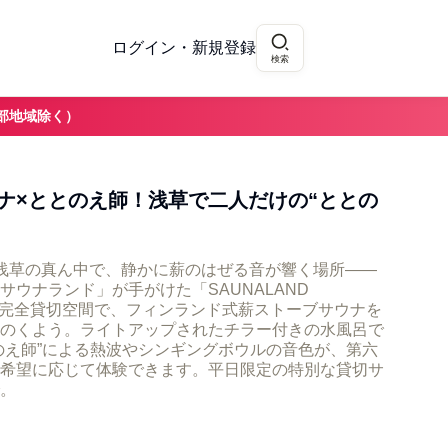
ログイン・新規登録
検索
部地域除く）
ナ×ととのえ師！浅草で二人だけの“ととの
浅草の真ん中で、静かに薪のはぜる音が響く場所――
ウナランド」が手がけた「SAUNALAND
けの完全貸切空間で、フィンランド式薪ストーブサウナを
のくよう。ライトアップされたチラー付きの水風呂で
のえ師”による熱波やシンギングボウルの音色が、第六
希望に応じて体験できます。平日限定の特別な貸切サ
。