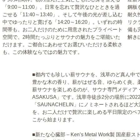
「9:00～11:00」、日常を忘れて贅沢なひとときを過
鋼板
ごせる「11:40～13:40」、そして午後の光が差し込む
耐久
中でゆったりと寛げる「14:20～16:20」。いずれの時
リク
間帯も、お二人だけのために用意されたプライベート
備も
空間で、2時間たっぷりとサウナの魅力をご堪能いた
解き
だけます。ご都合にあわせてお選びいただける柔軟さ
も、この体験ならではの魅力です。
■都内でも珍しい薪サウナを、浅草のど真ん中
豊かな木の香り、薪がはぜる音、ゆらめく炎、
薪サウナを楽しめるのが、サウナ専門メディア・サ
ASAKUSA」です。浅草寺徒歩2分の場所に2
「SAUNACHELIN」にノミネートされるほ
を、お二人だけで贅沢に楽しめる平日限定のペ
こから始まります。
■新たな心臓部 – Ken’s Metal Work製 国産薪