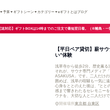
予算
ギフトシーン
カテゴリー
eギフトとは
ブログ
配送対応】ギフトBOXは14時までのご注文で最短翌日着。（※離島・一
【平日ペア貸切】薪サウ
い”体験
浅草寺から徒歩2分。歴史薫る
それが、サウナ専門メディア「サ
ASAKUSA」です。二人だ
囲めば、浅草の喧騒も一気に遠
心身をととのえた後は、“とと
感まで響きわたるセレモニーを
ウナを、大切な人と二人だけで
開催場所
東京都 台東区