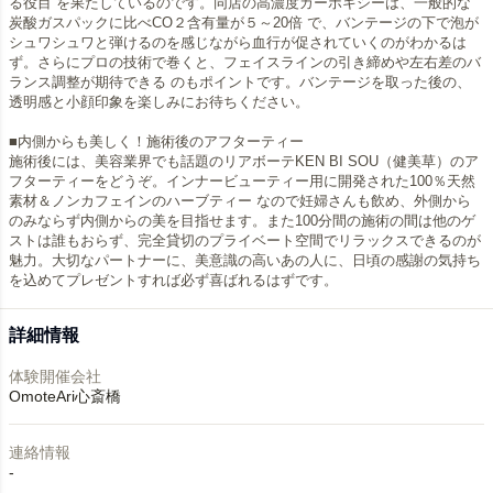
る役目 を果たしているのです。同店の高濃度カーボキシーは、一般的な
炭酸ガスパックに比べCO２含有量が５～20倍 で、バンテージの下で泡が
シュワシュワと弾けるのを感じながら血行が促されていくのがわかるは
ず。さらにプロの技術で巻くと、フェイスラインの引き締めや左右差のバ
ランス調整が期待できる のもポイントです。バンテージを取った後の、
透明感と小顔印象を楽しみにお待ちください。
■内側からも美しく！施術後のアフターティー
施術後には、美容業界でも話題のリアボーテKEN BI SOU（健美草）のア
フターティーをどうぞ。インナービューティー用に開発された100％天然
素材＆ノンカフェインのハーブティー なので妊婦さんも飲め、外側から
のみならず内側からの美を目指せます。また100分間の施術の間は他のゲ
ストは誰もおらず、完全貸切のプライベート空間でリラックスできるのが
魅力。大切なパートナーに、美意識の高いあの人に、日頃の感謝の気持ち
を込めてプレゼントすれば必ず喜ばれるはずです。
詳細情報
体験開催会社
OmoteAri心斎橋
連絡情報
-