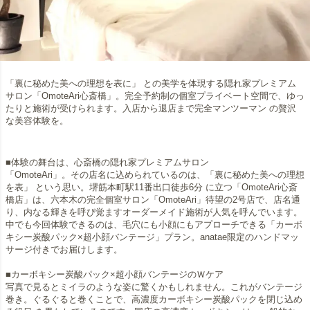
「裏に秘めた美への理想を表に」 との美学を体現する隠れ家プレミアム
サロン「OmoteAri心斎橋」。完全予約制の個室プライベート空間で、ゆっ
たりと施術が受けられます。入店から退店まで完全マンツーマン の贅沢
な美容体験を。
■体験の舞台は、心斎橋の隠れ家プレミアムサロン
「OmoteAri」。その店名に込められているのは、「裏に秘めた美への理想
を表」 という思い。堺筋本町駅11番出口徒歩6分 に立つ「OmoteAri心斎
橋店」は、六本木の完全個室サロン「OmoteAri」待望の2号店で、店名通
り、内なる輝きを呼び覚ますオーダーメイド施術が人気を呼んでいます。
中でも今回体験できるのは、毛穴にも小顔にもアプローチできる「カーボ
キシー炭酸パック×超小顔バンテージ」プラン。anatae限定のハンドマッ
サージ付きでお届けします。
■カーボキシー炭酸パック×超小顔バンテージのＷケア
写真で見るとミイラのような姿に驚くかもしれません。これがバンテージ
巻き。ぐるぐると巻くことで、高濃度カーボキシー炭酸パックを閉じ込め