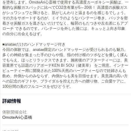
を塗布します。OmoteAri心斎橋で使用する高濃度カーボキシー炭酸は、一
般的な炭酸ガスパックに比べてCO2含有量が5～20倍！ 高濃度の炭酸ガス
がシュワシュワと弾けると、肌がじんわりと温まるのを感じるでしょう。
その力をサポートするのが、ミイラのようなバンテージ巻き。パックを密
着させ炭酸ガスを逃さないだけでなく、輪郭のもたつきや左右差にもアプ
ローチ できるのです。バンテージを外した後には、キュッと上向き印象
の自分に出会えるはず。
■anataeだけのハンドマッサージ付き
今回の体験では、anatae限定のハンドマッサージが受けられるのも魅力。
多くの神経が集まった手のひらや指、指の付け根のツボなどを優しく揉ん
でもらえ、ほっとリラックスできます。施術後のアフターティーには、美
容業界でも話題のリアボーテKEN BI SOU（健美草） をご用意。インナー
ビューティー用に開発された100%天然のハーブティーなので妊婦さんも
飲め、外側からのみならず、内側からも美を目指せます。美意識の高い方
への記念のギフトや、ブライダルを控えた方への贈り物、ご自愛ケアに、
100分間の美のフルコースをぜひどうぞ。
詳細情報
体験開催会社
OmoteAri心斎橋