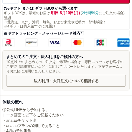
eギフト または ギフトBOXから選べます
明日 8月10日(月)
ギフトBOXは、最短のお届け
(
2時間59分
にご注文の場合)
詳細
※北海道、九州、沖縄、離島、および東北や近畿の一部地域除く
※eギフトは購入後すぐにお届け
ギフトラッピング・メッセージカード対応可
まとめてのご注文・法人利用をご検討の方へ
10点以上のまとめてのご注文をご希望の場合は、専門スタッフがお客様の
ご要望（請求書払いなど）に応じてサポートいたします。下記フォームよ
りお気軽にお問い合わせください。
法人利用・大口注文について相談する
体験の流れ
①公式LINEから予約する。
トーク画面で以下をご記載ください
・anataeチケット名
・anataeプランの利用であること
・4桁の予約番号