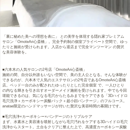
「裏に秘めた美への理想を表に」 との美学を体現する隠れ家プレミアム
サロン「OmoteAri心斎橋」。完全予約制の個室プライベート空間で、ゆっ
たりと施術が受けられます。入店から退店まで完全マンツーマン の贅沢
な美容体験を。
■六本木の人気サロンの2号店「OmoteAri心斎橋」
施術の間、自分以外誰もいない空間で、美の主人公となる。そんな体験が
できるのが、六本木で人気のエステサロンの2号店であるOmoteAri心斎橋
店。ベッド一台のみが配されたゆったりとした完全個室 で、一人ひとり
の内なる輝きを引き出すオーダーメイド施術を受けられます。中でも今回
堪能できるのは、気になる毛穴からたるみまでをケアできる「3Dハイドロ
毛穴洗浄＋カーボキシー炭酸パック＋超小顔バンテージ」のフルコース。
anatae限定のハンドマッサージが付いた贅沢な美容時間の幕開けです。
■毛穴洗浄×カーボキシー×バンデージのトリプルケア
まず、水素水と美容液を噴射しながら毛穴汚れをケアする3Dハイドロ毛穴
洗浄からスタート。土台をクリアに整えた上で、高濃度カーボキシー炭酸