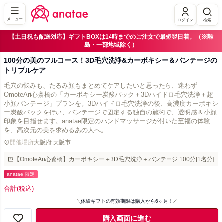
メニュー
ログイン
検索
【土日祝も配送対応】ギフトBOXは14時までのご注文で最短翌日着。（※離
島・一部地域除く）
100分の美のフルコース！3D毛穴洗浄&カーボキシー＆バンテージの
トリプルケア
毛穴の悩みも、たるみ顔もまとめてケアしたいと思ったら、迷わず
OmoteAri心斎橋の「カーボキシー炭酸パック＋3Dハイドロ毛穴洗浄＋超
小顔バンテージ」プランを。3Dハイドロ毛穴洗浄の後、高濃度カーボキシ
ー炭酸パックを行い、バンテージで固定する独自の施術で、透明感＆小顔
印象を目指せます。anatae限定のハンドマッサージが付いた至福の体験
を、高次元の美を求めるあの人へ。
開催場所
大阪府 大阪市
【OmoteAri心斎橋】カーボキシー＋3D毛穴洗浄＋バンテージ 100分[1名分]
anatae 限定
合計
(税込)
体験ギフトの有効期限は購入から6ヶ月！
購入画面に進む