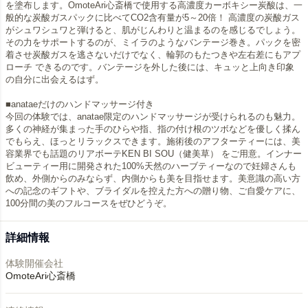
を塗布します。OmoteAri心斎橋で使用する高濃度カーボキシー炭酸は、一
般的な炭酸ガスパックに比べてCO2含有量が5～20倍！ 高濃度の炭酸ガス
がシュワシュワと弾けると、肌がじんわりと温まるのを感じるでしょう。
その力をサポートするのが、ミイラのようなバンテージ巻き。パックを密
着させ炭酸ガスを逃さないだけでなく、輪郭のもたつきや左右差にもアプ
ローチ できるのです。バンテージを外した後には、キュッと上向き印象
の自分に出会えるはず。
■anataeだけのハンドマッサージ付き
今回の体験では、anatae限定のハンドマッサージが受けられるのも魅力。
多くの神経が集まった手のひらや指、指の付け根のツボなどを優しく揉ん
でもらえ、ほっとリラックスできます。施術後のアフターティーには、美
容業界でも話題のリアボーテKEN BI SOU（健美草） をご用意。インナー
ビューティー用に開発された100%天然のハーブティーなので妊婦さんも
飲め、外側からのみならず、内側からも美を目指せます。美意識の高い方
への記念のギフトや、ブライダルを控えた方への贈り物、ご自愛ケアに、
100分間の美のフルコースをぜひどうぞ。
詳細情報
体験開催会社
OmoteAri心斎橋