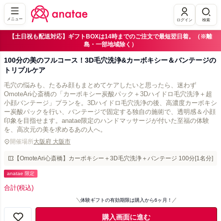
メニュー
ログイン
検索
【土日祝も配送対応】ギフトBOXは14時までのご注文で最短翌日着。（※離
島・一部地域除く）
100分の美のフルコース！3D毛穴洗浄&カーボキシー＆バンテージの
トリプルケア
毛穴の悩みも、たるみ顔もまとめてケアしたいと思ったら、迷わず
OmoteAri心斎橋の「カーボキシー炭酸パック＋3Dハイドロ毛穴洗浄＋超
小顔バンテージ」プランを。3Dハイドロ毛穴洗浄の後、高濃度カーボキシ
ー炭酸パックを行い、バンテージで固定する独自の施術で、透明感＆小顔
印象を目指せます。anatae限定のハンドマッサージが付いた至福の体験
を、高次元の美を求めるあの人へ。
開催場所
大阪府 大阪市
【OmoteAri心斎橋】カーボキシー＋3D毛穴洗浄＋バンテージ 100分[1名分]
anatae 限定
合計
(税込)
体験ギフトの有効期限は購入から6ヶ月！
購入画面に進む