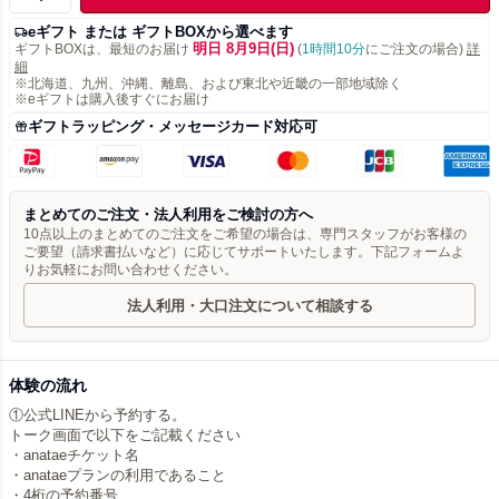
eギフト または ギフトBOXから選べます
明日 8月9日(日)
ギフトBOXは、最短のお届け
(
1時間10分
にご注文の場合)
詳
細
※北海道、九州、沖縄、離島、および東北や近畿の一部地域除く
※eギフトは購入後すぐにお届け
ギフトラッピング・メッセージカード対応可
まとめてのご注文・法人利用をご検討の方へ
10点以上のまとめてのご注文をご希望の場合は、専門スタッフがお客様の
ご要望（請求書払いなど）に応じてサポートいたします。下記フォームよ
りお気軽にお問い合わせください。
法人利用・大口注文について相談する
体験の流れ
①公式LINEから予約する。
トーク画面で以下をご記載ください
・anataeチケット名
・anataeプランの利用であること
・4桁の予約番号