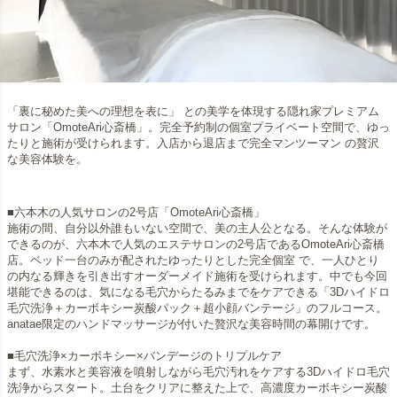
「裏に秘めた美への理想を表に」 との美学を体現する隠れ家プレミアム
サロン「OmoteAri心斎橋」。完全予約制の個室プライベート空間で、ゆっ
たりと施術が受けられます。入店から退店まで完全マンツーマン の贅沢
な美容体験を。
■六本木の人気サロンの2号店「OmoteAri心斎橋」
施術の間、自分以外誰もいない空間で、美の主人公となる。そんな体験が
できるのが、六本木で人気のエステサロンの2号店であるOmoteAri心斎橋
店。ベッド一台のみが配されたゆったりとした完全個室 で、一人ひとり
の内なる輝きを引き出すオーダーメイド施術を受けられます。中でも今回
堪能できるのは、気になる毛穴からたるみまでをケアできる「3Dハイドロ
毛穴洗浄＋カーボキシー炭酸パック＋超小顔バンテージ」のフルコース。
anatae限定のハンドマッサージが付いた贅沢な美容時間の幕開けです。
■毛穴洗浄×カーボキシー×バンデージのトリプルケア
まず、水素水と美容液を噴射しながら毛穴汚れをケアする3Dハイドロ毛穴
洗浄からスタート。土台をクリアに整えた上で、高濃度カーボキシー炭酸