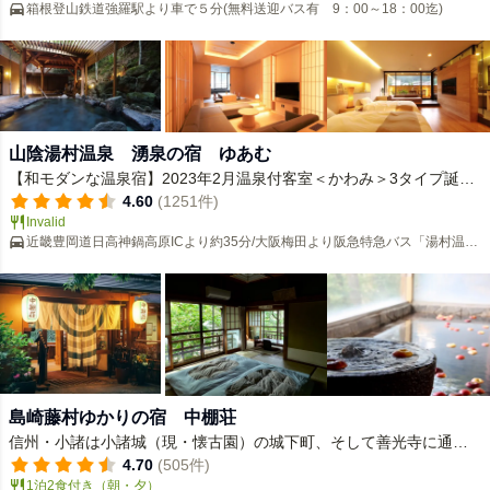
箱根登山鉄道強羅駅より車で５分(無料送迎バス有 9：00～18：00迄)
はお客様のひと時をお創りします。
山陰湯村温泉 湧泉の宿 ゆあむ
【和モダンな温泉宿】2023年2月温泉付客室＜かわみ＞3タイプ誕
生。全34室
4.60
(1251件)
Invalid
近畿豊岡道日高神鍋高原ICより約35分/大阪梅田より阪急特急バス「湯村温泉
行」1日1～2便
島崎藤村ゆかりの宿 中棚荘
信州・小諸は小諸城（現・懐古園）の城下町、そして善光寺に通じ
る北国街道の宿場町で、昔町の面影を色濃く残しています。中棚荘
4.70
(505件)
1泊2食付き（朝・夕）
は、そんな小諸の地に佇む1898年創業の温泉宿です。ゆかりのある