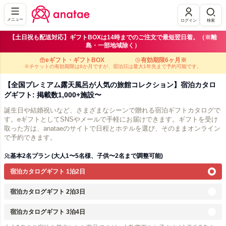
メニュー
ログイン
検索
【土日祝も配送対応】ギフトBOXは14時までのご注文で最短翌日着。（※離
島・一部地域除く）
eギフト・ギフトBOX
有効期限6ヶ月※
※チケットの有効期限は6か月ですが、宿泊日は最大1年先まで予約可能です。
【全国プレミアム露天風呂が人気の旅館コレクション】宿泊カタロ
グギフト: 掲載数1,000+施設〜
誕生日や結婚祝いなど、さまざまなシーンで贈れる宿泊ギフトカタログで
す。eギフトとしてSNSやメールで手軽にお届けできます。ギフトを受け
取った方は、anataeのサイトで日程とホテルを選び、そのままオンライン
で予約できます。
基本2名プラン (大人1〜5名様、子供〜2名まで調整可能)
宿泊カタログギフト 1泊2日
宿泊カタログギフト 2泊3日
宿泊カタログギフト 3泊4日