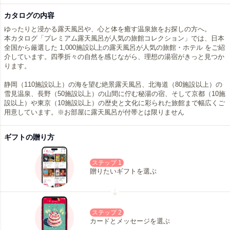
カタログの内容
ゆったりと浸かる露天風呂や、心と体を癒す温泉旅をお探しの方へ。
本カタログ「プレミアム露天風呂が人気の旅館コレクション」では、日本
全国から厳選した 1,000施設以上の露天風呂が人気の旅館・ホテル をご紹
介しています。四季折々の自然を感じながら、理想の湯宿がきっと見つか
ります。
静岡（110施設以上）の海を望む絶景露天風呂、北海道（80施設以上）の
雪見温泉、長野（50施設以上）の山間に佇む秘湯の宿、そして京都（10施
設以上）や東京（10施設以上）の歴史と文化に彩られた旅館まで幅広くご
用意しています。※お部屋に露天風呂が付帯とは限りません
ギフトの贈り方
ステップ 1
贈りたいギフトを選ぶ
ステップ 2
カードとメッセージを選ぶ