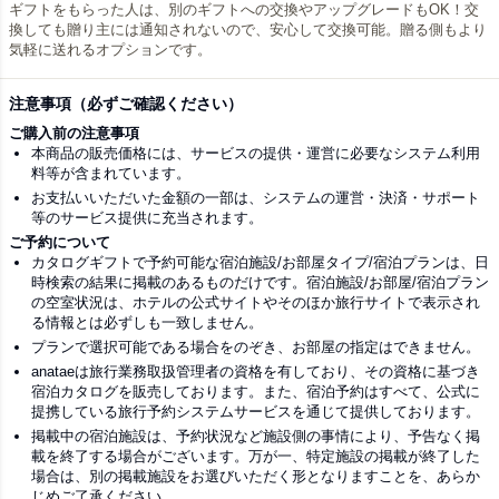
ギフトをもらった人は、別のギフトへの交換やアップグレードもOK！交
換しても贈り主には通知されないので、安心して交換可能。贈る側もより
気軽に送れるオプションです。
注意事項（必ずご確認ください）
ご購入前の注意事項
本商品の販売価格には、サービスの提供・運営に必要なシステム利用
料等が含まれています。
お支払いいただいた金額の一部は、システムの運営・決済・サポート
等のサービス提供に充当されます。
ご予約について
カタログギフトで予約可能な宿泊施設/お部屋タイプ/宿泊プランは、日
時検索の結果に掲載のあるものだけです。宿泊施設/お部屋/宿泊プラン
の空室状況は、ホテルの公式サイトやそのほか旅行サイトで表示され
る情報とは必ずしも一致しません。
プランで選択可能である場合をのぞき、お部屋の指定はできません。
anataeは旅行業務取扱管理者の資格を有しており、その資格に基づき
宿泊カタログを販売しております。また、宿泊予約はすべて、公式に
提携している旅行予約システムサービスを通じて提供しております。
掲載中の宿泊施設は、予約状況など施設側の事情により、予告なく掲
載を終了する場合がございます。万が一、特定施設の掲載が終了した
場合は、別の掲載施設をお選びいただく形となりますことを、あらか
じめご了承ください。