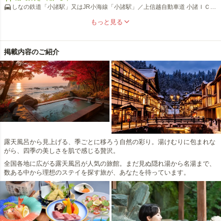
しなの鉄道「小諸駅」又はJR小海線「小諸駅」／上信越自動車道 小諸ＩＣよ
島崎藤村の言葉「もっと自分を新鮮に、そして簡素にすることはな
り車で10分
いか」をテーマに等身大のおもてなしで、訪れる旅人をお迎えして
もっと見る
います。どうぞ自然体で寛いでお過ごしください。
掲載内容のご紹介
露天風呂から見上げる、季ごとに移ろう自然の彩り。湯けむりに包まれな
がら、四季の美しさを肌で感じる贅沢。
全国各地に広がる露天風呂が人気の旅館。まだ見ぬ隠れ湯から名湯まで、
数ある中から理想のステイを探す旅が、あなたを待っています。