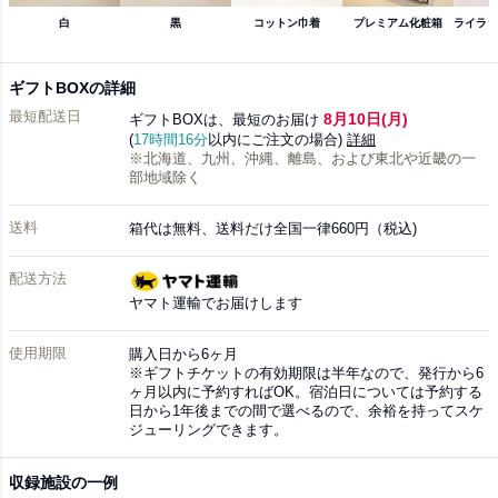
白
黒
コットン巾着
プレミアム化粧箱
ライラッ
ギフトBOXの詳細
最短配送日
8月10日(月)
ギフトBOXは、最短のお届け
(
17時間16分
以内にご注文の場合)
詳細
※北海道、九州、沖縄、離島、および東北や近畿の一
部地域除く
送料
箱代は無料、送料だけ全国一律660円（税込)
配送方法
ヤマト運輸でお届けします
使用期限
購入日から6ヶ月
※ギフトチケットの有効期限は半年なので、発行から6
ヶ月以内に予約すればOK。宿泊日については予約する
日から1年後までの間で選べるので、余裕を持ってスケ
ジューリングできます。
収録施設の一例