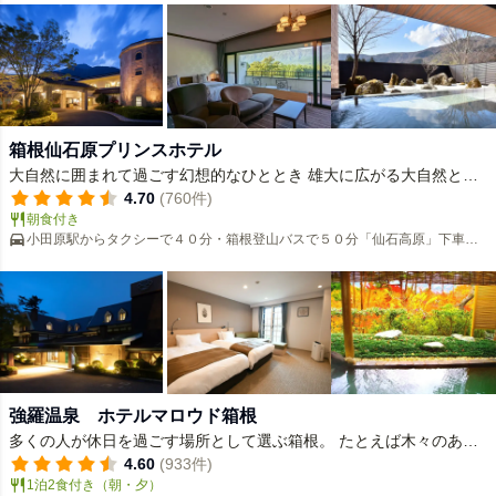
箱根仙石原プリンスホテル
大自然に囲まれて過ごす幻想的なひととき 雄大に広がる大自然と、
アート文化に包まれたこの土地で、やすらぎとくつろぎのひととき
4.70
(760件)
朝食付き
をお過ごしください。半円のアーチでデザインされたロマネスク様
小田原駅からタクシーで４０分・箱根登山バスで５０分「仙石高原」下車／
式の窓や、らせん階段、スペインの調度品、レトロなシャンデリア
東名高速道路御殿場ＩＣから乙女峠経由で１４ｋｍ
や暖炉などから表現された、古城のような建築で、まるで美術館の
中で暮らすようなご滞在を。
強羅温泉 ホテルマロウド箱根
多くの人が休日を過ごす場所として選ぶ箱根。 たとえば木々のあい
だからこぼれる光。 頬を優しくなでる風。 時間の流れを穏やかに伝
4.60
(933件)
1泊2食付き（朝・夕）
える夕日。 その全てが特別なものとなるよう、ホテルマロウド箱根