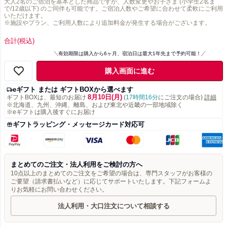
大人2名のご宿泊を基本とした商品ですが、人数変更やお子さま (小学生2名ま
で/12歳以下) のご同伴も可能です。ご宿泊人数やご希望に合わせて柔軟にご利用
いただけます。
※施設やプラン、ご利用人数により追加料金が発生する場合がございます。
合計
(税込)
有効期限は購入から6ヶ月、宿泊日は最大1年先まで予約可能！
購入画面に進む
eギフト または ギフトBOXから選べます
8月10日(月)
ギフトBOXは、最短のお届け
(
17時間16分
にご注文の場合)
詳細
※北海道、九州、沖縄、離島、および東北や近畿の一部地域除く
※eギフトは購入後すぐにお届け
ギフトラッピング・メッセージカード対応可
まとめてのご注文・法人利用をご検討の方へ
10点以上のまとめてのご注文をご希望の場合は、専門スタッフがお客様の
ご要望（請求書払いなど）に応じてサポートいたします。下記フォームよ
りお気軽にお問い合わせください。
法人利用・大口注文について相談する