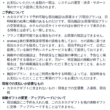
お支払いいただいた金額の一部は、システムの運営・決済・サポート
等のサービス提供に充当されます。
ご予約について
カタログギフトで予約可能な宿泊施設/お部屋タイプ/宿泊プランは、日
時検索の結果に掲載のあるものだけです。宿泊施設/お部屋/宿泊プラン
の空室状況は、ホテルの公式サイトやそのほか旅行サイトで表示され
る情報とは必ずしも一致しません。
プランで選択可能である場合をのぞき、お部屋の指定はできません。
anataeは旅行業務取扱管理者の資格を有しており、その資格に基づき
宿泊カタログを販売しております。また、宿泊予約はすべて、公式に
提携している旅行予約システムサービスを通じて提供しております。
掲載中の宿泊施設は、予約状況など施設側の事情により、予告なく掲
載を終了する場合がございます。万が一、特定施設の掲載が終了した
場合は、別の掲載施設をお選びいただく形となりますことを、あらか
じめご了承ください。
施設やプラン、またはご利用が集中する時期によっては、追加料金を
お支払いいただくことでご希望のプランをお選びいただけます。
現地での支払いが必要なもの
カタログギフトに含まれないもの：現地までの交通費、入湯税、宿泊
税
体験ギフトの変更・アップグレードについて
宿泊施設にご予約を入れた後、このカタログギフトを他の体験ギフト
に交換・アップグレードすることはできません。