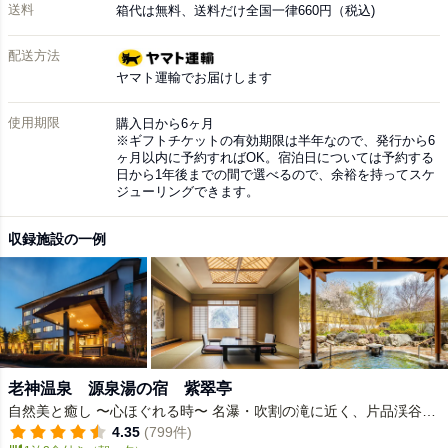
送料
箱代は無料、送料だけ全国一律660円（税込)
配送方法
ヤマト運輸でお届けします
使用期限
購入日から6ヶ月
※ギフトチケットの有効期限は半年なので、発行から6
ヶ月以内に予約すればOK。宿泊日については予約する
日から1年後までの間で選べるので、余裕を持ってスケ
ジューリングできます。
収録施設の一例
老神温泉 源泉湯の宿 紫翠亭
自然美と癒し 〜心ほぐれる時〜 名瀑・吹割の滝に近く、片品渓谷な
ど、美しい水辺の景観に恵まれた老神温泉。紫翠亭は温泉街の小高
4.35
(799件)