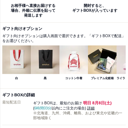
お相手様へ直接お届けする
開封すると、
場合、外箱に伝票を貼って
ギフトBOXが入っています
発送します
ギフト向けオプション
ギフト向けオプションは購入画面で選択できます。「ギフトBOXで配送」
をお選びください。
白
黒
コットン巾着
プレミアム化粧箱
ライラッ
ギフトBOXの詳細
最短配送日
明日 8月8日(土)
ギフトBOXは、最短のお届け
(
6時間03分
以内にご注文の場合)
詳細
※北海道、九州、沖縄、離島、および東北や近畿の一
部地域除く