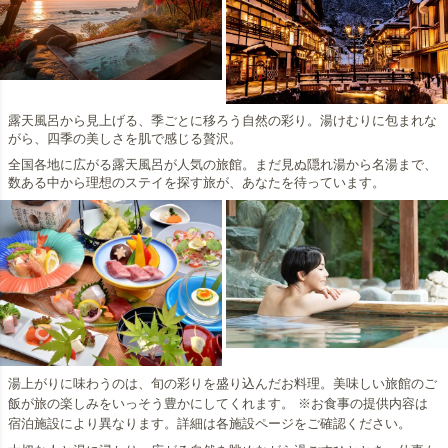
露天風呂から見上げる、季ごとに移ろう自然の彩り。湯けむりに包まれな
がら、四季の美しさを肌で感じる贅沢。
全国各地に広がる露天風呂が人気の旅館。まだ見ぬ隠れ湯から名湯まで、
数ある中から理想のステイを探す旅が、あなたを待っています。
湯上がりに味わうのは、旬の彩りを盛り込んだお料理。美味しい旅館のご
飯が旅の楽しみをいっそう豊かにしてくれます。 ※お食事の提供内容は
宿泊施設により異なります。詳細は各施設ページをご確認ください。