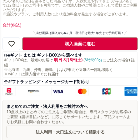
大人2名のご宿泊を基本とした商品ですが、人数変更やお子さま (小学生2名ま
で/12歳以下) のご同伴も可能です。ご宿泊人数やご希望に合わせて柔軟にご利用
いただけます。
※施設やプラン、ご利用人数により追加料金が発生する場合がございます。
合計
(税込)
有効期限は購入から6ヶ月、宿泊日は最大1年先まで予約可能！
購入画面に進む
eギフト または ギフトBOXから選べます
明日 8月8日(土)
ギフトBOXは、最短のお届け
(
6時間03分
にご注文の場合)
詳
細
※北海道、九州、沖縄、離島、および東北や近畿の一部地域除く
※eギフトは購入後すぐにお届け
ギフトラッピング・メッセージカード対応可
まとめてのご注文・法人利用をご検討の方へ
10点以上のまとめてのご注文をご希望の場合は、専門スタッフがお客様の
ご要望（請求書払いなど）に応じてサポートいたします。下記フォームよ
りお気軽にお問い合わせください。
法人利用・大口注文について相談する