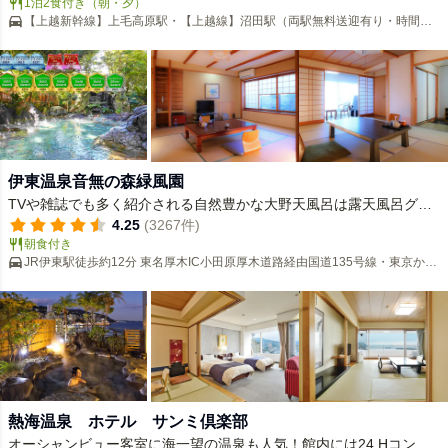
1泊2食付き（朝・夕）
い丘の上に立ち、老神の自然美が堪能できます。 肌触りがやわらか
【上越新幹線】上毛高原駅・【上越線】沼田駅（両駅無料送迎有り・時間指
い湯として知られている老神温泉をかけ流した内風呂と庭園露天風
定・要事前予約）／【関越自動車道】沼田ＩＣより20分
呂、和室を中心とした47の客室、自家農園で採れる旬の新鮮野菜を
使用した創作料理。 群馬・老神が魅せるこの時をお愉しみくださ
い。
伊東温泉音無の森緑風園
TVや雑誌でも多く紹介される自然豊かな大野天風呂は露天風呂グラ
ンプリ2年連続【伊豆エリアNO.１】
4.25
(3267件)
朝食付き
JR伊東駅徒歩約12分 東名厚木IC小田原厚木道路経由国道135号線・東京から
約140分
熱海温泉 ホテル サンミ倶楽部
オーシャンビュー客室に海一望の温泉も人気！館内には24 Hコンビ