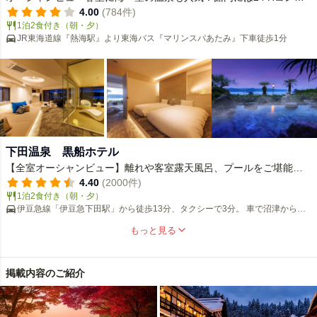
ニ有り♪
4.00
(784件)
1泊2食付き（朝・夕）
JR東海道線『熱海駅』より東海バス『マリンスパあたみ』下車徒歩1分
下田温泉 黒船ホテル
【全室オーシャンビュー】離れや客室露天風呂、プールをご堪能。
伊豆・下田温泉の味覚に舌鼓。ペット可！
4.40
(2000件)
1泊2食付き（朝・夕）
伊豆急線「伊豆急下田駅」から徒歩13分、タクシーで3分。 車で沼津から当
館まで伊豆縦貫道で90分。
もっと見る
掲載内容のご紹介