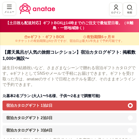
メニュー
ログイン
検索
【土日祝も配送対応】ギフトBOXは14時までのご注文で最短翌日着。（※離
島・一部地域除く）
eギフト・ギフトBOX
有効期限6ヶ月※
※チケットの有効期限は6か月ですが、宿泊日は最大1年先まで予約可能です。
【露天風呂が人気の旅館コレクション】宿泊カタログギフト: 掲載数
1,000+施設〜
誕生日や結婚祝いなど、さまざまなシーンで贈れる宿泊ギフトカタログで
す。eギフトとしてSNSやメールで手軽にお届けできます。ギフトを受け
取った方は、anataeのサイトで日程とホテルを選び、そのままオンライン
で予約できます。
基本2名プラン (大人1〜5名様、子供〜2名まで調整可能)
宿泊カタログギフト 1泊2日
宿泊カタログギフト 2泊3日
宿泊カタログギフト 3泊4日