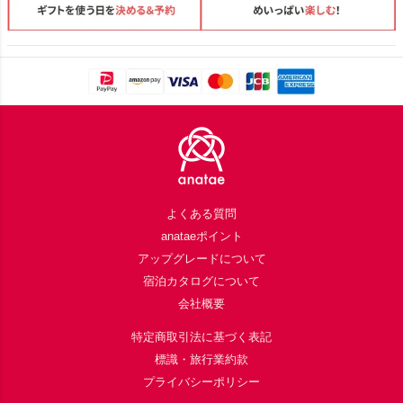
Footer
よくある質問
anataeポイント
アップグレードについて
宿泊カタログについて
会社概要
特定商取引法に基づく表記
標識・旅行業約款
プライバシーポリシー