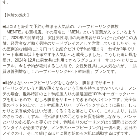
す。
【体験の魅力】
■口コミと紹介で予約が埋まる人気店の、ハーブピーリング体験
「MENTE」心斎橋店。その店名に「MEN」という言葉が入っているよう
に、2020年の開業時は、実は男性専用の高級美容サロンだったのがこの店
舗。経営者など働く男性のサードプレイスとして営業していましたが、そ
の圧倒的な施術により口コミと紹介だけで予約が埋まり、わずか2年でリ
ピート率90％以上を確立する人気店へと成長しました。こうした追い風を
受け、2024年12月に男女共に利用できるラグジュアリーサロンへとリニュ
ーアル。今も予約が殺到するこの店で、女性男性共に大人気なのが、「肌
質改善剥離なし！ハーブピーリング+ヒト幹細胞」プランです。
■剥がさないハーブピーリングをしながら、肌育までサポート
ピーリングというと肌が薄くなるという印象を持ちますか？いいえ、メン
テの場合、世界特許のヒト幹細胞入りの厳選国産100%オーガニックハー
ブを用いるので、むしろ肌育をサポートできるのがポイントです。完全個
室のベッドの上で、ヒト幹細胞入りハーブをパックするように乗せ、しっ
かりと栄養成分を注いだ後、くるくると落としていく。これにより、お肌
のざらつき、くすみ、毛穴詰まりの元となる角質を除去しながら、パンッ
とハリのある肌へと導くのです。剥離ありのピーリングは１週間ほどのダ
ウンタイムが必要ですが、メンテのハーブピーリングは一切不要。翌日の
メイクのり、そして続けるほどに輝き始めるお肌に感動するはずです。