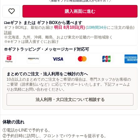
体験ギフトの有効期限は購入から6ヶ月！
購入画面に進む
eギフト または ギフトBOXから選べます
明日 8月10日(月)
ギフトBOXは、最短のお届け
(
10時間34分
にご注文の場合)
詳細
※北海道、九州、沖縄、離島、および東北や近畿の一部地域除く
※eギフトは購入後すぐにお届け
ギフトラッピング・メッセージカード対応可
まとめてのご注文・法人利用をご検討の方へ
10点以上のまとめてのご注文をご希望の場合は、専門スタッフがお客様の
ご要望（請求書払いなど）に応じてサポートいたします。下記フォームよ
りお気軽にお問い合わせください。
法人利用・大口注文について相談する
体験の流れ
①電話かLINEで予約する。
②予約日時に訪問し、フロントでバウチャーを提示する。