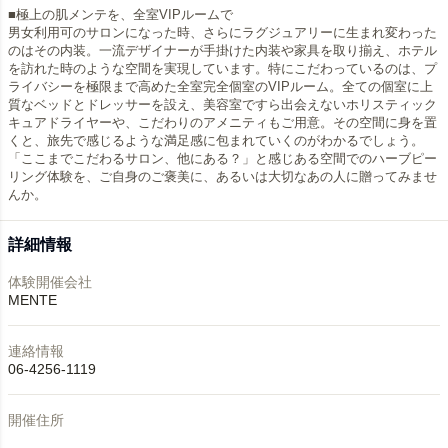
■極上の肌メンテを、全室VIPルームで
男女利用可のサロンになった時、さらにラグジュアリーに生まれ変わった
のはその内装。一流デザイナーが手掛けた内装や家具を取り揃え、ホテル
を訪れた時のような空間を実現しています。特にこだわっているのは、プ
ライバシーを極限まで高めた全室完全個室のVIPルーム。全ての個室に上
質なベッドとドレッサーを設え、美容室ですら出会えないホリスティック
キュアドライヤーや、こだわりのアメニティもご用意。その空間に身を置
くと、旅先で感じるような満足感に包まれていくのがわかるでしょう。
「ここまでこだわるサロン、他にある？」と感じある空間でのハーブピー
リング体験を、ご自身のご褒美に、あるいは大切なあの人に贈ってみませ
んか。
詳細情報
体験開催会社
MENTE
連絡情報
06-4256-1119
開催住所