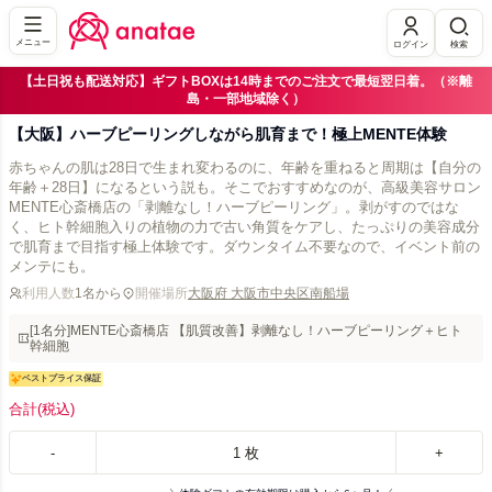
メニュー
ログイン
検索
【土日祝も配送対応】ギフトBOXは14時までのご注文で最短翌日着。（※離
島・一部地域除く）
【大阪】ハーブピーリングしながら肌育まで！極上MENTE体験
赤ちゃんの肌は28日で生まれ変わるのに、年齢を重ねると周期は【自分の
年齢＋28日】になるという説も。そこでおすすめなのが、高級美容サロン
MENTE心斎橋店の「剥離なし！ハーブピーリング」。剥がすのではな
く、ヒト幹細胞入りの植物の力で古い角質をケアし、たっぷりの美容成分
で肌育まで目指す極上体験です。ダウンタイム不要なので、イベント前の
メンテにも。
利用人数
1名から
開催場所
大阪府 大阪市中央区南船場
[1名分]MENTE心斎橋店 【肌質改善】剥離なし！ハーブピーリング＋ヒト
幹細胞
ベストプライス保証
合計
(税込)
-
1
枚
+