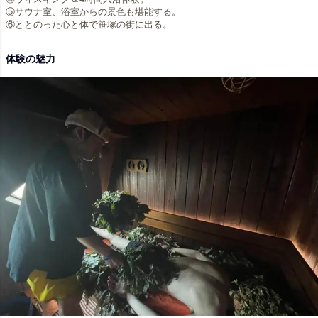
⑤サウナ室、浴室からの景色も堪能する。
⑥ととのった心と体で笹塚の街に出る。
体験の魅力