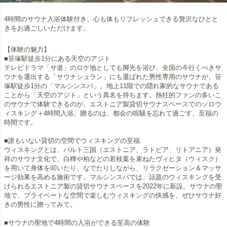
4時間のサウナ入浴体験付き。心も体もリフレッシュできる贅沢なひとと
きをお過ごしいただけます。
【体験の魅力】
■笹塚駅徒歩1分にある天空のアジト
テレビドラマ「サ道」のロケ地としても脚光を浴び、全国の今行くべきサ
ウナを選出する「サウナシュラン」にも選ばれた男性専用のサウナが、笹
塚駅徒歩1分の「マルシンスパ」。地上11階での隠れ家的なサウナである
ことから「天空のアジト」という異名を持ちます。熱狂的ファンの多いこ
のサウナで体験できるのが、エストニア製貸切サウナスペースでのソロウ
ィスキング＋4時間入浴。贈るのは、都会の喧騒を忘れて過ごす、至福の
時間です。
■誰もいない貸切の空間でウィスキングの至福
ウィスキングとは、バルト三国（エストニア、ラトビア、リトアニア）発
祥のサウナ文化で、白樺や柏などの若枝葉を束ねたヴィヒタ（ウィスク）
を用いて身体を叩いたり、なでたりしながら、リラクゼーション＆マッサ
ージ効果を高める施術です。マルシンスパでは、話題のウィスキングを受
けられるエストニア製の貸切サウナスペースを2022年に新設。サウナの聖
地で、プライベートな空間で楽しむウィスキングの快感を、ぜひサウナ好
きの男性に贈ってみて。
■サウナの聖地で4時間の入浴ができる至高の体験