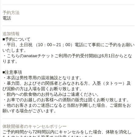
予約方法
電話
追加情報
■予約について
・平日、土日祝 （10：00～21；00）電話にて事前にご予約をお願い
いたします。
・こちらのanataeチケットご利用の予約受付開始は6月1日からとな
ります。
■注意事項
・本店は男性専用の温浴施設となります。
・暴力団、およびその関係者とみなされる方、入墨（タトゥー）及
び泥酔の方は入場を固くお断り致します。
・館内への飲食物のお持ち込みはご遠慮ください。
・お車でのお越しのお客様への酒類の販売は固くお断り致します。
・他のお客さまのご迷惑になると当館が判断した場合、ご退館をお
願いする場合がございます。
体験開催者のキャンセルポリシー
ご予約時間から72時間以内にキャンセルをした場合、体験を消化し