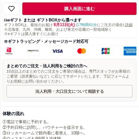
購入画面に進む
eギフト または ギフトBOXから選べます
8月11日(火)
ギフトBOXは、最短のお届け
(
17時間41分
にご注文の場合)
詳細
※北海道、九州、沖縄、離島、および東北や近畿の一部地域除く
※eギフトは購入後すぐにお届け
ギフトラッピング・メッセージカード対応可
まとめてのご注文・法人利用をご検討の方へ
10点以上のまとめてのご注文をご希望の場合は、専門スタッフがお客様の
ご要望（請求書払いなど）に応じてサポートいたします。下記フォームよ
りお気軽にお問い合わせください。
法人利用・大口注文について相談する
体験の流れ
①電話で事前に予約する。
②予約日時に訪問し、バウチャーを提示する。
③ロッカールームで館内着に着替え、10階へ。
④ウィスキング＆4時間入浴体験。