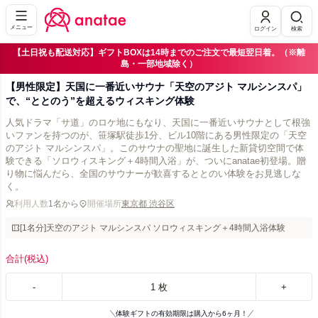
メニュー
ログイン
検索
【土日祝も配送対応】ギフトBOXは14時までのご注文で最短翌日着。（※離
島・一部地域除く）
【男性限定】天国に一番近いサウナ「天空のアジト マルシンスパ」
で、“ととのう”を超えるウィスキング体験
人気ドラマ「サ道」のロケ地にもなり、天国に一番近いサウナとして根強
いファンを持つのが、笹塚駅徒歩1分、ビル10階にある男性限定の「天空
のアジト マルシンスパ」。このサウナの聖地に誕生した新貸切空間で体
験できる「ソロウィスキング＋4時間入浴」が、ついにanatae初登場。贈
り物に悩んだら、全国のサウナーが歓喜するととのい体験をお見逃しな
く。
利用人数
1名から
開催場所
東京都 渋谷区
[1名分]天空のアジト マルシンスパ ソロウィスキング＋4時間入浴体験
合計
(税込)
-
1
枚
+
体験ギフトの有効期限は購入から6ヶ月！