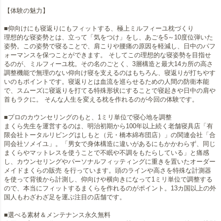
【体験の魅力】
■仰向けにも寝返りにもフィットする、極上ミルフィーユ枕づくり
理想的な寝姿勢とは、立って「気をつけ」をし、あごを5～10度位弾いた
姿勢。この姿勢で寝ることで、肩こりや腰痛の原因を軽減し、日中のパフ
ォーマンスを保つことができます。 そしてこの理想的な寝姿勢を目指せ
るのが、ミルフィーユ枕。その名のごとく、3層構造と最大14カ所の高さ
調整機能で無理のない仰向け寝を支えるのはもちろん、寝返りが打ちやす
いのもポイントです。寝返りとは血流を巡らせるための人間の防衛本能
で、スムーズに寝返りを打てる特殊形状にすることで寝起きや日中の肩や
首もラクに。 そんな人生を変える枕を作れるのが今回の体験です。
■プロのカウンセリングのもと、1ミリ単位で寝心地を調整
まくら先生を運営するのは、明治初期から100年以上続く老舗寝具店「有
限会社トータルリビングはしもと（元・橋本綿布団店）」の関連会社「合
同会社ソメイユ」。「男女で身体構造に違いがあるにもかかわらず、同じ
まくらやマットレスを使うことで不眠や不調をもたらしている」と痛感
し、カウンセリングやパーソナルフィッティングに重きを置いたオーダー
メイドまくらの販売 を行っています。頭のラインや高さを特殊な計測器
を使って背後から計測し、仰向けや横向きになって1ミリ単位で調整する
ので、本当にフィットするまくらを作れるのがポイント。13カ国以上の外
国人もわざわざ足を運ぶ注目の店舗です。
■選べる素材＆メンテナンス永久無料