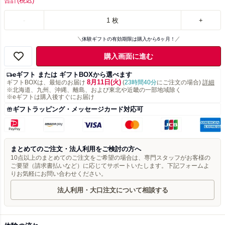
合計
(税込)
-
1
枚
+
体験ギフトの有効期限は購入から6ヶ月！
購入画面に進む
eギフト または ギフトBOXから選べます
8月11日(火)
ギフトBOXは、最短のお届け
(
23時間40分
にご注文の場合)
詳細
※北海道、九州、沖縄、離島、および東北や近畿の一部地域除く
※eギフトは購入後すぐにお届け
ギフトラッピング・メッセージカード対応可
まとめてのご注文・法人利用をご検討の方へ
10点以上のまとめてのご注文をご希望の場合は、専門スタッフがお客様の
ご要望（請求書払いなど）に応じてサポートいたします。下記フォームよ
りお気軽にお問い合わせください。
法人利用・大口注文について相談する