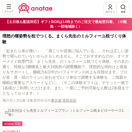
メニュー
ログイン
検索
【土日祝も配送対応】ギフトBOXは14時までのご注文で最短翌日着。（※離
島・一部地域除く）
理想の寝姿勢を枕でつくる。まくら先生のミルフィーユ枕づくり体
験
「起きたら体が痛い」、「肩こりや首痛に悩んでいる」。それは正しい姿
勢で寝られていないからかもしれません。そこでおすすめなのが、オーダ
ーメイド枕専門店「まくら先生」のミルフィーユ枕づくり体験。その名の
通り、特殊な3層構造と最大14箇所の調整機能で、理想的な仰向けと寝返
りをサポートし、睡眠力&日中のパフォーマンス向上を目指せます。プロ
が首・肩・頭のラインに合わせて1ミリ単位で調整する体験を、ご両親や
睡眠が重要なアスリートなどに。（※この体験ギフトは、チケット一枚で
1名様がご利用いただけます。また、一度にご予約可能な人数は2名様まで
となっております。）
利用人数
1名~2名
開催場所
東京都 世田谷区
[1名分]まくら先生ミルフィーユプラン（ミルフィーユ枕＆ピローケース1
枚）
anatae 限定