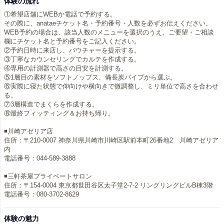
体験の流れ
①希望店舗にWEBか電話で予約する。
その際に、anataeチケット名・予約番号・人数を必ずお伝えください。
WEB予約の場合は、該当人数のメニューを選択のうえ、ご要望・ご相談
欄にチケット名と予約番号をご記入ください。
②予約日時に来店し、バウチャーを提示する。
③丁寧なカウンセリングでカルテを作成する。
④専用の計測器で高さの目安を計測する。
⑤1層目の素材をソフトノップス、備長炭パイプから選ぶ。
⑥実際に寝た状態で仰向けや横向きで微調整し、ミリ単位で高さを合わせ
る。
⑦3層構造でまくらを作成する。
⑧最終フィッティング＆お持ち帰り。
◾️川崎アゼリア店
住所：〒210-0007 神奈川県川崎市川崎区駅前本町26番地2 川崎アゼリア
内
電話番号：044-589-3888
◾️三軒茶屋プライベートサロン
住所：〒154-0004 東京都世田谷区太子堂2-7-2 リングリングビルB棟3階
電話番号：080-3702-8629
体験の魅力