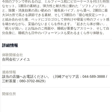
今回のプランで作れるのは、ミルフィーユ枕にピローケースを付けた特別
なセット。1層目の素材は、弾力性と耐久性に優れた「ソフトノップス」
と、除菌・消臭効果の高い硬めの「備長炭パイプ」から選べ、2層目に最
大14カ所で高さを調節できる素材、そして3層目の「寝心地安定シート」
と組み合わせた後、ベッドにゴロゴロして仰向けや寝返り時のフィット感
を確かめながら、妥協のないまくらを作れます。「起きたら体が痛い」、
「眠りが浅い」とお悩みのご両親や、睡眠が重要なアスリート、そして自
詳細情報
体験開催会社
合同会社ソメイユ
連絡情報
該当の店舗へお電話ください。（川崎アゼリア店：044-589-3888 /
三軒茶屋：080-3702-8629）
開催住所