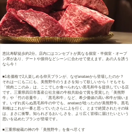
恵比寿駅徒歩約2分。店内にはコンセプトが異なる個室・半個室・オープ
ン席があり、デートや接待などシーンに合わせて使えます。あの人を誘う
なら今！
■1名価格で2人楽しめる仰天プランが、なぜanataeから登場したのか？
それは一にも二にも、美熊野牛のうまさを知って欲しいから！そもそも
「焼肉ここのみ」は、ここでしか食べられない黒毛和牛を提供している店
です。三重県四日市畜産公社主催の牛枝共励会で賞を受賞した「美熊野
牛」や「竹の谷蔓牛」、「黒毛和牛」など、希少価値の高い和牛が揃いま
す。いずれ劣らぬ黒毛和牛の中でも、anataeが唸ったのが美熊野牛。黒毛
和種はこれが一番と思っていたさらに上を行く、とまで絶賛されたその味
は、まさに衝撃。知られざるおいしさを、より広く皆様に届けたいという
思いを込めたプランが登場です。
■三重県秘蔵の神の牛「美熊野牛」を食べ尽くす