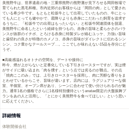
美熊野牛は、世界遺産の地・三重県熊野の熊野灘が見下ろせる岡田牧場で
育てられた黒毛和種。市内近郊のお客様からは「岡田の肉」として愛され
ている希少牛です。もともと松坂牛として出荷していたものの、牛にとっ
ても人にとっても健やかで、霜降りよりも赤身にこだわった飼育を追求す
るうちに、「松坂牛での出荷はもったいない」と松坂牛関連団体を脱退、
美熊野牛に命名したという経緯を持つもの。赤身の旨味と柔らかさのバラ
ンスが抜群のイチボ、とろける赤身に特製ダレが絡むユッケ、力強い旨味
と歯切れの良さが特徴のカメノコ、赤身の旨味がダイレクトに伝わるシン
シン、コク豊かなテールスープ…。ここでしか味わえない15品を存分にど
うぞ。
■高級感溢れるオトナの空間を、デートや接待に
昨今、煙が上がらないと定番化している下引きロースターですが、実は煙
がサイドに吸い込まれ「肉を燻す」という点では劣るのが難点。その点
「焼肉ここのみ」では、上引きロースターを採用し、肉に芳醇な香りをま
とわせているからこそ、旨味が違います。店内には、ラグジュアリーな個
室、半個室、オープン席があり、シーンに合わせて使い分けられるのが魅
力。通常1名の価格でさらに1名様特別優待というanatae限定の大盤振舞プ
ランをあの人と活用し、「とにかく美熊野牛を食べてほしい」という思い
に応えてください。
詳細情報
体験開催会社