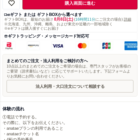
購入画面に進む
eギフト または ギフトBOXから選べます
8月8日(土)
ギフトBOXは、最短のお届け
(
16時間11分
にご注文の場合)
詳細
※北海道、九州、沖縄、離島、および東北や近畿の一部地域除く
※eギフトは購入後すぐにお届け
ギフトラッピング・メッセージカード対応可
まとめてのご注文・法人利用をご検討の方へ
10点以上のまとめてのご注文をご希望の場合は、専門スタッフがお客様の
ご要望（請求書払いなど）に応じてサポートいたします。下記フォームよ
りお気軽にお問い合わせください。
法人利用・大口注文について相談する
体験の流れ
①電話で予約する。
その際に、以下をお伝えください。
・anataeプランの利用であること
・anataeチケット名
・4桁の予約番号