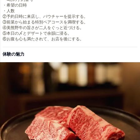
・希望の日時
・人数
②予約日時に来店し、バウチャーを提示する。
③前菜から始まる特別ペアコースを満喫する。
④美熊野牛の旨さが二人をぐっと近づける。
⑤本日の〆とデザートで余韻に浸る。
体験の魅力