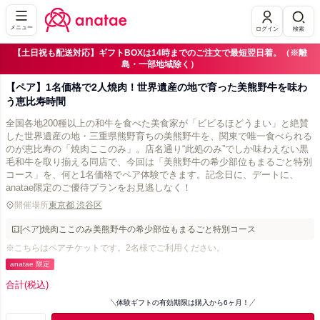
メニュー
ログイン
検索
【土日祝も配送対応】ギフトBOXは14時までのご注文で最短翌日着。（※離
島・一部地域除く）
【ペア】1名価格で2人焼肉！世界遺産の地で育った美熊野牛を味わ
う恵比寿時間
全国各地200種以上の和牛を食べた美食家が「ビビるほどうまい」と絶賛
した世界遺産の地・三重県熊野育ちの美熊野牛を、関東で唯一食べられる
のが恵比寿の「焼肉ここのみ」。店名通り“此処のみ”でしか味わえない黒
毛和牛を取り揃える同店で、今回は「美熊野牛の希少部位もまるごと特別
コース」を、何と1名価格でペア体験できます。記念日に、デートに、
anatae限定のご優待プランをお見逃しなく！
開催場所
東京都 渋谷区
[ペア]焼肉ここのみ美熊野牛の希少部位もまるごと特別コース
※こちらはペアチケットです。2名様でご利用ください。
anatae 限定
合計
(税込)
体験ギフトの有効期限は購入から6ヶ月！