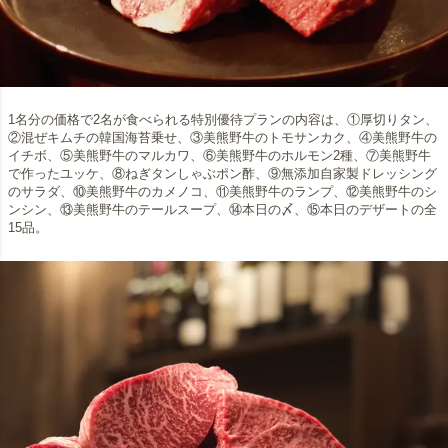
1名分の価格で2名が食べられる特別優待プランの内容は、①厚切りタン、
②混ぜキムチの韓国海苔乗せ、③美熊野牛のトモサンカク、④美熊野牛の
イチボ、⑤美熊野牛のマルカワ、⑥美熊野牛のホルモン2種、⑦美熊野牛
で作ったユッケ、⑧ねぎタンしゃぶポン酢、⑨無添加自家製ドレッシング
のサラダ、⑩美熊野牛のカメノコ、⑪美熊野牛のランプ、⑫美熊野牛のシ
ンシン、⑬美熊野牛のテールスープ、⑭本日の〆、⑮本日のデザートの全
15品。