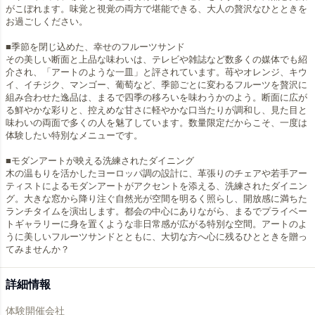
がこぼれます。味覚と視覚の両方で堪能できる、大人の贅沢なひとときを
お過ごしください。
■季節を閉じ込めた、幸せのフルーツサンド
その美しい断面と上品な味わいは、テレビや雑誌など数多くの媒体でも紹
介され、「アートのような一皿」と評されています。苺やオレンジ、キウ
イ、イチジク、マンゴー、葡萄など、季節ごとに変わるフルーツを贅沢に
組み合わせた逸品は、まるで四季の移ろいを味わうかのよう。断面に広が
る鮮やかな彩りと、控えめな甘さに軽やかな口当たりが調和し、見た目と
味わいの両面で多くの人を魅了しています。数量限定だからこそ、一度は
体験したい特別なメニューです。
■モダンアートが映える洗練されたダイニング
木の温もりを活かしたヨーロッパ調の設計に、革張りのチェアや若手アー
ティストによるモダンアートがアクセントを添える、洗練されたダイニン
グ。大きな窓から降り注ぐ自然光が空間を明るく照らし、開放感に満ちた
ランチタイムを演出します。都会の中心にありながら、まるでプライベー
トギャラリーに身を置くような非日常感が広がる特別な空間。アートのよ
うに美しいフルーツサンドとともに、大切な方へ心に残るひとときを贈っ
てみませんか？
詳細情報
体験開催会社