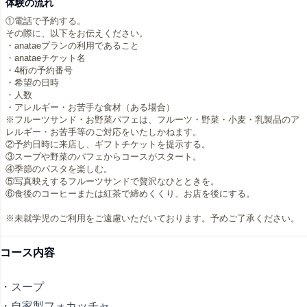
体験の流れ
①電話で予約する。
その際に、以下をお伝えください。
・anataeプランの利用であること
・anataeチケット名
・4桁の予約番号
・希望の日時
・人数
・アレルギー・お苦手な食材（ある場合）
※フルーツサンド・お野菜パフェは、フルーツ・野菜・小麦・乳製品のア
レルギー・お苦手等のご対応をいたしかねます。
②予約日時に来店し、ギフトチケットを提示する。
③スープや野菜のパフェからコースがスタート。
④季節のパスタを楽しむ。
⑤写真映えするフルーツサンドで贅沢なひとときを。
⑥食後のコーヒーまたは紅茶で締めくくり、お店を後にする。
※未就学児のご利用をご遠慮いただいております。予めご了承ください。
コース内容
・スープ
・自家製フォカッチャ