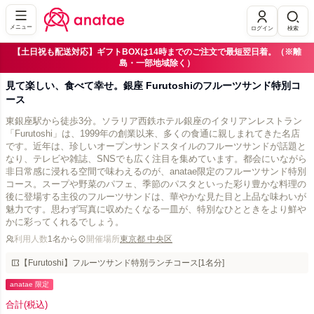
メニュー
ログイン
検索
【土日祝も配送対応】ギフトBOXは14時までのご注文で最短翌日着。（※離
島・一部地域除く）
見て楽しい、食べて幸せ。銀座 Furutoshiのフルーツサンド特別コ
ース
東銀座駅から徒歩3分。ソラリア西鉄ホテル銀座のイタリアンレストラン
「Furutoshi」は、1999年の創業以来、多くの食通に親しまれてきた名店
です。近年は、珍しいオープンサンドスタイルのフルーツサンドが話題と
なり、テレビや雑誌、SNSでも広く注目を集めています。都会にいながら
非日常感に浸れる空間で味わえるのが、anatae限定のフルーツサンド特別
コース。スープや野菜のパフェ、季節のパスタといった彩り豊かな料理の
後に登場する主役のフルーツサンドは、華やかな見た目と上品な味わいが
魅力です。思わず写真に収めたくなる一皿が、特別なひとときをより鮮や
かに彩ってくれるでしょう。
利用人数
1名から
開催場所
東京都 中央区
【Furutoshi】フルーツサンド特別ランチコース[1名分]
anatae 限定
合計
(税込)