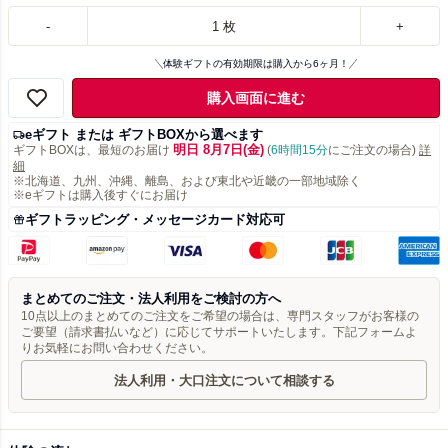
-
1
枚
+
体験ギフトの有効期限は購入から6ヶ月！
購入画面に進む
eギフト または ギフトBOXから選べます
明日 8月7日(金)
ギフトBOXは、最短のお届け
(
6時間15分
にご注文の場合)
詳
細
※北海道、九州、沖縄、離島、および東北や近畿の一部地域除く
※eギフトは購入後すぐにお届け
ギフトラッピング・メッセージカード対応可
まとめてのご注文・法人利用をご検討の方へ
10点以上のまとめてのご注文をご希望の場合は、専門スタッフがお客様の
ご要望（請求書払いなど）に応じてサポートいたします。下記フォームよ
りお気軽にお問い合わせください。
法人利用・大口注文について相談する