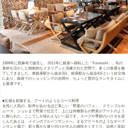
1999年に西麻布で誕生し、2011年に銀座へ移転した「Furutoshi」。旬の
食材を活かした独創的なイタリアンと洗練された空間で、多くの食通を魅
了してきました。東銀座駅から徒歩3分、銀座駅から徒歩4分という好立地
にあり、銀座でのショッピングの合間や、ちょっと贅沢なランチタイムに
も最適です。
■五感を刺激する、アートのようなコース料理
女性に人気の、歓声があがるほど美しい「野菜のパフェ」。クランブルや
ムース、ジュレまで野菜で仕立て、上には何種類もの野菜がアートのよう
に飾られた、ここでしか味わえない一品です。スープや季節のパスタを楽
しんだあとは、メインのフルーツサンドへ。まるでケーキのようなオープ
ンサンド風で、彩り豊かな盛り付けが大人の感性をくすぐり、自然と笑顔