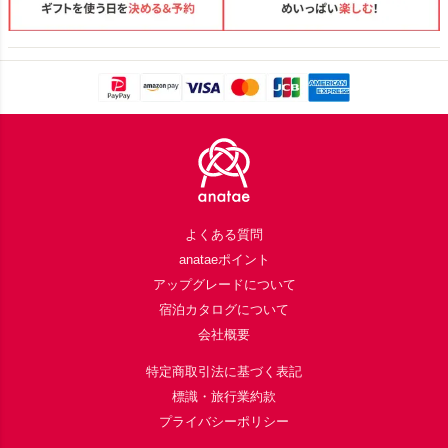
Footer
よくある質問
anataeポイント
アップグレードについて
宿泊カタログについて
会社概要
特定商取引法に基づく表記
標識・旅行業約款
プライバシーポリシー