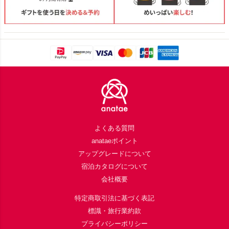
Footer
よくある質問
anataeポイント
アップグレードについて
宿泊カタログについて
会社概要
特定商取引法に基づく表記
標識・旅行業約款
プライバシーポリシー