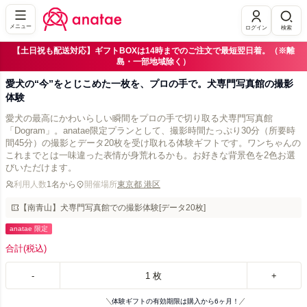
メニュー
ログイン
検索
【土日祝も配送対応】ギフトBOXは14時までのご注文で最短翌日着。（※離
島・一部地域除く）
愛犬の“今”をとじこめた一枚を、プロの手で。犬専門写真館の撮影
体験
愛犬の最高にかわいらしい瞬間をプロの手で切り取る犬専門写真館
「Dogram」。anatae限定プランとして、撮影時間たっぷり30分（所要時
間45分）の撮影とデータ20枚を受け取れる体験ギフトです。ワンちゃんの
これまでとは一味違った表情が身荒れるかも。お好きな背景色を2色お選
びいただけます。
利用人数
1名から
開催場所
東京都 港区
【南青山】犬専門写真館での撮影体験[データ20枚]
anatae 限定
合計
(税込)
-
1
枚
+
体験ギフトの有効期限は購入から6ヶ月！