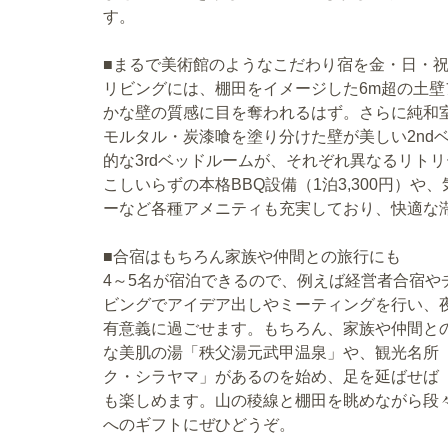
す。
■まるで美術館のようなこだわり宿を金・日・
リビングには、棚田をイメージした6m超の土
かな壁の質感に目を奪われるはず。さらに純和室
モルタル・炭漆喰を塗り分けた壁が美しい2nd
的な3rdベッドルームが、それぞれ異なるリト
こしいらずの本格BBQ設備（1泊3,300円）
ーなど各種アメニティも充実しており、快適な
■合宿はもちろん家族や仲間との旅行にも
4～5名が宿泊できるので、例えば経営者合宿
ビングでアイデア出しやミーティングを行い、
有意義に過ごせます。もちろん、家族や仲間と
な美肌の湯「秩父湯元武甲温泉」や、観光名所
ク・シラヤマ」があるのを始め、足を延ばせば
も楽しめます。山の稜線と棚田を眺めながら段
へのギフトにぜひどうぞ。