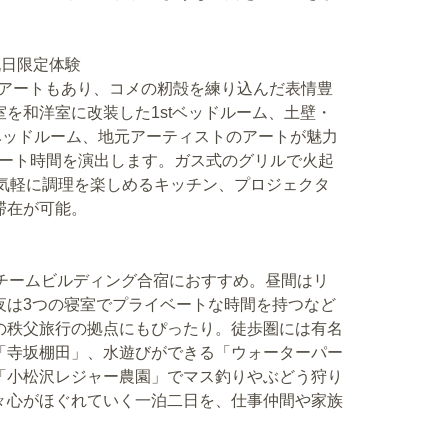
祝日限定体験
壁アートもあり、コメの籾殻を練り込んだ表情豊
を和洋室に改装した1stベッドルーム、土壁・
ベッドルーム、地元アーティストのアートが魅力
リート時間を演出します。ガス式のグリルで火起
や、気軽に調理を楽しめるキッチン、プロジェクタ
滞在が可能。
やチームビルディング合宿におすすめ。昼間はリ
夜は3つの寝室でプライベートな時間を持つなど
の秩父旅行の拠点にもぴったり。徒歩圏には有名
「寺坂棚田」、水遊びができる「ウォーターパー
「小松沢レジャー農園」でマス釣りやぶどう狩り
々心がほぐれていく一泊二日を、仕事仲間や家族