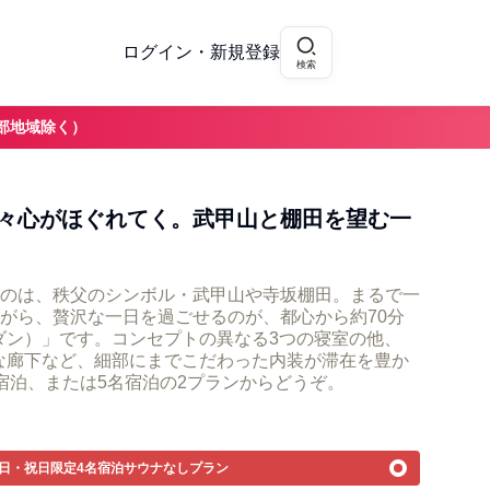
ログイン・新規登録
検索
部地域除く）
々心がほぐれてく。武甲山と棚田を望む一
のは、秩父のシンボル・武甲山や寺坂棚田。まるで一
がら、贅沢な一日を過ごせるのが、都心から約70分
ンダン）」です。コンセプトの異なる3つの寝室の他、
な廊下など、細部にまでこだわった内装が滞在を豊か
宿泊、または5名宿泊の2プランからどうぞ。
・日・祝日限定4名宿泊サウナなしプラン