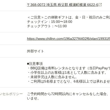
〒368-0072 埼玉県 秩父郡 横瀬町横瀬 6622-6
＜ご注意＞この体験ギフトは、金・日・祝日のみご利
チェックイン：15:00〜18:00
チェックアウト：〜11:00
https://www.chillnn.com/196a327f4402f6/plan/19931
外部サイト
■注意事項
・BBQ設備は有料レンタルとなります（当日PayPa
・小学生以上のお客様は1名として人数に含みます。
・未就学児は人数に含みません。
・ご利用は5名様までとなり、6名様以上では承れま
ンセルポリシー
ご予約時間から72時間以内にキャンセルをした場合
いませ。