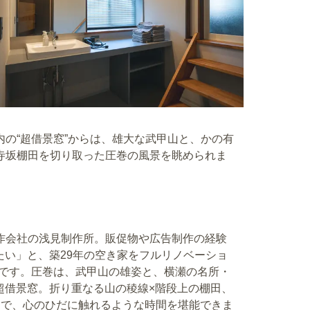
内の“超借景窓”からは、雄大な武甲山と、かの有
寺坂棚田を切り取った圧巻の風景を眺められま
作会社の浅見制作所。販促物や広告制作の経験
たい」と、築29年の空き家をフルリノベーショ
」です。圧巻は、武甲山の雄姿と、横瀬の名所・
超借景窓。折り重なる山の稜線×階段上の棚田、
中で、心のひだに触れるような時間を堪能できま