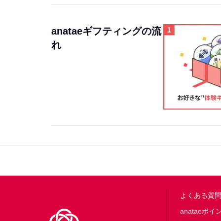
anataeギフティングの流
れ
Footer
よくある質
anataeポイ