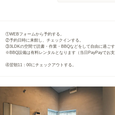
①WEBフォームから予約する。
②予約日時に来館し、チェックインする。
③3LDKの空間で読書・作業・BBQなどをして自由に過ご
※BBQ設備は有料レンタルとなります（当日PayPayでお
④翌朝11：00にチェックアウトする。