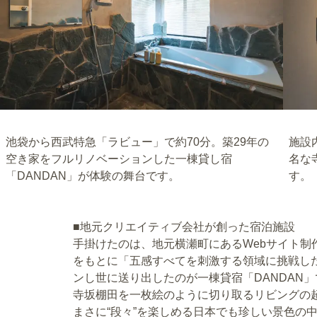
池袋から西武特急「ラビュー」で約70分。築29年の
施設
空き家をフルリノベーションした一棟貸し宿
名な
「DANDAN」が体験の舞台です。
す。
■地元クリエイティブ会社が創った宿泊施設
手掛けたのは、地元横瀬町にあるWebサイト制
をもとに「五感すべてを刺激する領域に挑戦し
ンし世に送り出したのが一棟貸宿「DANDAN
寺坂棚田を一枚絵のように切り取るリビングの
まさに“段々”を楽しめる日本でも珍しい景色の