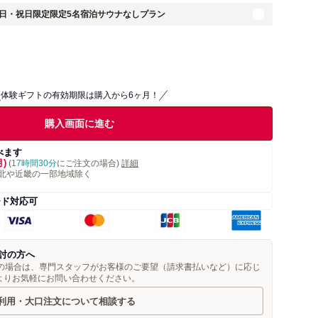
・日・祝日限定限定5名宿泊サウナなしプラン
体験ギフトの有効期限は購入から6ヶ月！
購入画面に進む
べます
月)
(
17時間30分
にご注文の場合)
詳細
北や近畿の一部地域除く
ード対応可
討の方へ
望の場合は、専門スタッフがお客様のご要望（請求書払いなど）に応じ
よりお気軽にお問い合わせください。
利用・大口注文について相談する