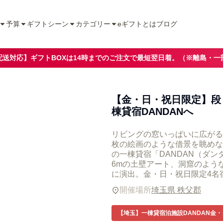
予算
ギフトシーン
カテゴリー
eギフトとは
ブログ
配送対応】ギフトBOXは14時までのご注文で最短翌日着。（※離島・一
【金・日・祝日限定】段
棟貸宿DANDANへ
リビングの窓いっぱいに広がる
枚の絵画のような借景を眺めな
の一棟貸宿「DANDAN（ダ
6mの土壁アート、洞窟のよう
に演出。金・日・祝日限定4名
開催場所
埼玉県 秩父郡
【埼玉】一棟貸宿泊施設DANDAN金