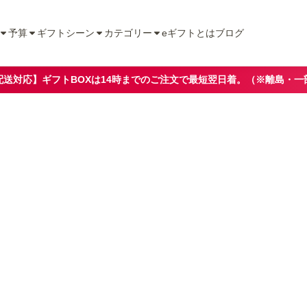
予算
ギフトシーン
カテゴリー
eギフトとは
ブログ
配送対応】ギフトBOXは14時までのご注文で最短翌日着。（※離島・一