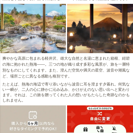
爽やかな高原に包まれる軽井沢、雄大な自然と名湯に恵まれた箱根、紺碧
の海に抱かれた熱海――。三つの地が織り成す多彩な風景が、旅を一層特
別なものにしてくれます。また、澄んだ空気や満天の星空、波音や潮風な
ど、場所ごとに異なる感動も格別です。
たとえば、熱海の海辺で寄り添いながら波音に耳を澄ます夕暮れ。何気な
い一瞬が、二人の心に静かに沁み込み、かけがえのない思い出へと変わり
ます。それは、この旅を贈ってくれた人の想いがもたらした奇跡なのかも
しれません。