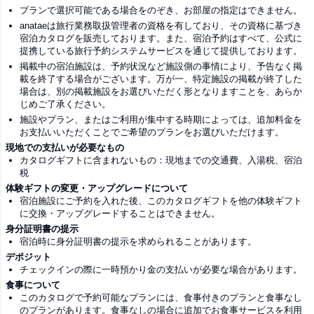
プランで選択可能である場合をのぞき、お部屋の指定はできません。
anataeは旅行業務取扱管理者の資格を有しており、その資格に基づき
宿泊カタログを販売しております。また、宿泊予約はすべて、公式に
提携している旅行予約システムサービスを通じて提供しております。
掲載中の宿泊施設は、予約状況など施設側の事情により、予告なく掲
載を終了する場合がございます。万が一、特定施設の掲載が終了した
場合は、別の掲載施設をお選びいただく形となりますことを、あらか
じめご了承ください。
施設やプラン、またはご利用が集中する時期によっては、追加料金を
お支払いいただくことでご希望のプランをお選びいただけます。
現地での支払いが必要なもの
カタログギフトに含まれないもの：現地までの交通費、入湯税、宿泊
税
体験ギフトの変更・アップグレードについて
宿泊施設にご予約を入れた後、このカタログギフトを他の体験ギフト
に交換・アップグレードすることはできません。
身分証明書の提示
宿泊時に身分証明書の提示を求められることがあります。
デポジット
チェックインの際に一時預かり金の支払いが必要な場合があります。
食事について
このカタログで予約可能なプランには、食事付きのプランと食事なし
のプランがあります。食事なしの場合に追加でお食事サービスを利用