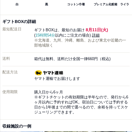
白
黒
コットン巾着
プレミアム化粧箱
ライラッ
ギフトBOXの詳細
最短配送日
8月11日(火)
ギフトBOXは、最短のお届け
(
15時間54分
以内にご注文の場合)
詳細
※北海道、九州、沖縄、離島、および東北や近畿の一
部地域除く
送料
箱代は無料、送料だけ全国一律660円（税込)
配送方法
ヤマト運輸でお届けします
使用期限
購入日から6ヶ月
※ギフトチケットの有効期限は半年なので、発行から6
ヶ月以内に予約すればOK。宿泊日については予約する
日から1年後までの間で選べるので、余裕を持ってスケ
ジューリングできます。
収録施設の一例