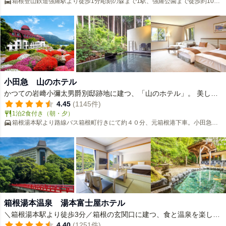
箱根登山鉄道強羅駅より徒歩1分彫刻の森まで1駅、強羅公園まで徒歩約10分
と観光スポットへのアクセスも良好！
小田急 山のホテル
かつての岩﨑小彌太男爵別邸跡地に建つ、「山のホテル」。 美しい
自然のなかで、ホスピタリティを大切に守り続けてきました。
4.45
(1145件)
1泊2食付き（朝・夕）
箱根湯本駅より路線バス箱根町行きにて約４０分、元箱根港下車。小田急バ
スタ新宿から直通高速バス有
箱根湯本温泉 湯本富士屋ホテル
＼箱根湯本駅より徒歩3分／箱根の玄関口に建つ、食と温泉を楽しむ
リゾートホテル 和洋中の3種類を兼ね備えたレストランと温泉施設も
4.40
(1251件)