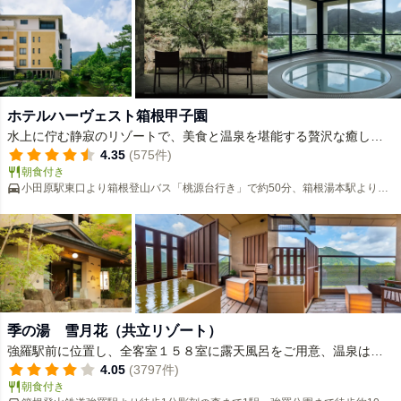
ホテルハーヴェスト箱根甲子園
水上に佇む静寂のリゾートで、美食と温泉を堪能する贅沢な癒しの
ひとときを。
4.35
(575件)
朝食付き
小田原駅東口より箱根登山バス「桃源台行き」で約50分、箱根湯本駅より約
30分、仙石案内所前下車徒歩約6分
季の湯 雪月花（共立リゾート）
強羅駅前に位置し、全客室１５８室に露天風呂をご用意、温泉は源
泉かけ流しをお愉しめる宿。
4.05
(3797件)
朝食付き