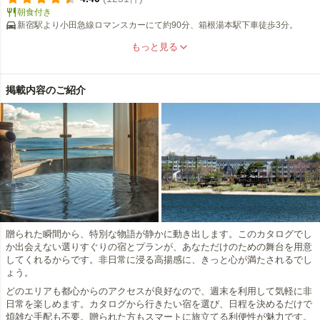
朝食付き
充実。人気のトレインビュー客室もございます。 お子様連れ、カッ
新宿駅より小田急線ロマンスカーにて約90分、箱根湯本駅下車徒歩3分。
プル、ご夫婦、３世代旅行…どなたにも喜んでいただけるような寛
ぎの空間をご提供いたします。
もっと見る
掲載内容のご紹介
贈られた瞬間から、特別な物語が静かに動き出します。このカタログでし
か出会えない選りすぐりの宿とプランが、あなただけのための舞台を用意
してくれるからです。非日常に浸る高揚感に、きっと心が満たされるでし
ょう。
どのエリアも都心からのアクセスが良好なので、週末を利用して気軽に非
日常を楽しめます。カタログから行きたい宿を選び、日程を決めるだけで
煩雑な手配も不要。贈られた方もスマートに旅立てる利便性が魅力です。