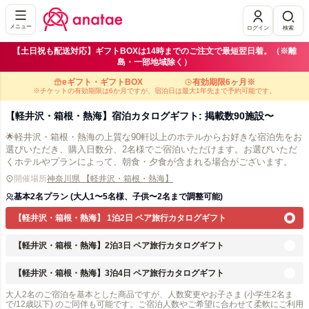
メニュー
ログイン
検索
【土日祝も配送対応】ギフトBOXは14時までのご注文で最短翌日着。（※離
島・一部地域除く）
eギフト・ギフトBOX
有効期限6ヶ月※
※チケットの有効期限は6か月ですが、宿泊日は最大1年先まで予約可能です。
【軽井沢・箱根・熱海】宿泊カタログギフト: 掲載数90施設〜
🌟軽井沢・箱根・熱海の上質な90軒以上のホテルからお好きな宿泊先をお
選びいただき、購入日数分、2名様でご宿泊いただけます。お選びいただ
くホテルやプランによって、朝食・夕食が含まれる場合がございます。
開催場所
神奈川県 【軽井沢・箱根・熱海】
基本2名プラン (大人1〜5名様、子供〜2名まで調整可能)
【軽井沢・箱根・熱海】 1泊2日 ペア旅行カタログギフト
【軽井沢・箱根・熱海】2泊3日 ペア旅行カタログギフト
【軽井沢・箱根・熱海】3泊4日 ペア旅行カタログギフト
大人2名のご宿泊を基本とした商品ですが、人数変更やお子さま (小学生2名ま
で/12歳以下) のご同伴も可能です。ご宿泊人数やご希望に合わせて柔軟にご利用