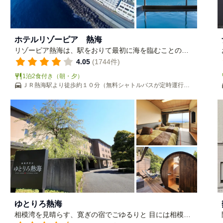
ホテルリゾーピア 熱海
リゾーピア熱海は、駅をおりて最初に海を臨むことので
きる一等地、しかも、近隣の景勝地の拠点としても申し
4.05
(1744件)
分のない絶好のロケーション。あなたの爽やかな休日を
1泊2食付き（朝・夕）
リゾーピア熱海が演出します。
ＪＲ熱海駅より徒歩約１０分（無料シャトルバスが定時運行）
※無料シャトルバス乗り場はフォトギャラリーでご確認下さい
ませ。
ゆとりろ熱海
相模湾を見晴らす、寛ぎの宿でごゆるりと 目には相模