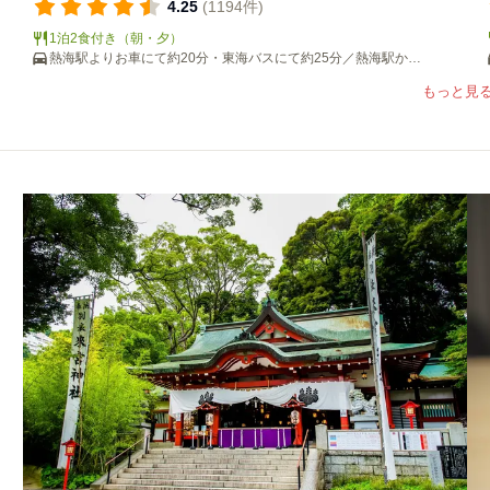
湾、肌には伊豆山温泉、舌には美食心と体に響く贅沢な
4.25
(1194件)
時間が此処にはあります熱海の魅力をゆとりろで再発見
1泊2食付き（朝・夕）
してください。
熱海駅よりお車にて約20分・東海バスにて約25分／熱海駅から
無料送迎あり（要事前予約）
もっと見