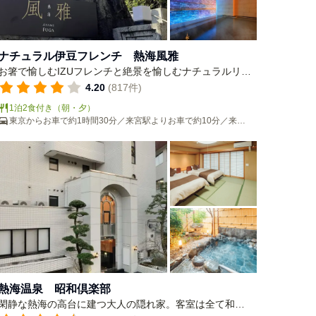
ナチュラル伊豆フレンチ 熱海風雅
お箸で愉しむIZUフレンチと絶景を愉しむナチュラルリゾ
ート。日常から離れ、着飾らない自分らしさを取り戻せ
4.20
(817件)
ます。朝日と熱海の夜景を見つめるひとときを。
1泊2食付き（朝・夕）
東京からお車で約1時間30分／来宮駅よりお車で約10分／来宮
駅からの無料送迎もございます（要予約）
熱海温泉 昭和倶楽部
閑静な熱海の高台に建つ大人の隠れ家。客室は全て和洋