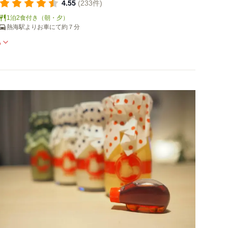
室で全8室。客室からは熱海の街並みと相模湾を望めま
4.55
(233件)
す。
1泊2食付き（朝・夕）
熱海駅よりお車にて約７分
る