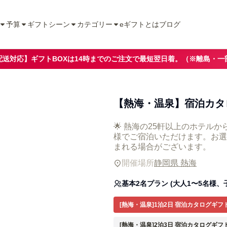
予算
ギフトシーン
カテゴリー
eギフトとは
ブログ
配送対応】ギフトBOXは14時までのご注文で最短翌日着。（※離島・一
【熱海・温泉】宿泊カタロ
🌟 熱海の25軒以上のホテル
様でご宿泊いただけます。お選
まれる場合がございます。
開催場所
静岡県 熱海
基本2名プラン (大人1〜5名様、
[熱海・温泉]1泊2日 宿泊カタログギフ
[熱海・温泉]2泊3日 宿泊カタログギフ