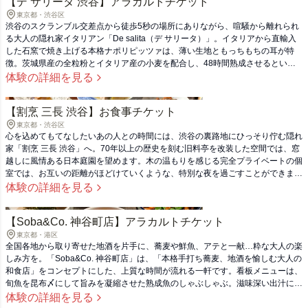
【デ サリータ 渋谷】アラカルトチケット
東京都・渋谷区
渋谷のスクランブル交差点から徒歩5秒の場所にありながら、喧騒から離れられ
る大人の隠れ家イタリアン「De salita（デ サリータ）」。イタリアから直輸⼊
した⽯窯で焼き上げる本格ナポリピッツァは、薄い生地ともっちもちの耳が特
徴。茨城県産の全粒粉とイタリア産の小麦を配合し、48時間熟成させるという
こだわりの生地、必食です。他にも日本各地から厳選した素材で作るイタリアン
体験の詳細を見る
に、世界各国から集めたコスパのいいワインたちが並びます。最近話題のドラマ
ロケ地としても話題。ぜひ友人や同僚と足を運んでみてはいかがでしょうか。
【割烹 三長 渋谷】お食事チケット
東京都・渋谷区
心を込めてもてなしたいあの人との時間には、渋谷の裏路地にひっそり佇む隠れ
家「割烹 三長 渋谷」へ。70年以上の歴史を刻む旧料亭を改装した空間では、窓
越しに風情ある日本庭園を望めます。木の温もりを感じる完全プライベートの個
室では、お互いの距離がほどけていくような、特別な夜を過ごすことができま
す。ミシュラン掲載経験のある新料理長が手がけるコースは、季節の息吹を感じ
体験の詳細を見る
る遊び心あふれる一皿や、素材の味を丁寧に活かしたシンプルな一皿まで。五感
で味わう、大人のための新しい割烹体験を心ゆくまでお楽しみください。 ※本
【Soba&Co. 神谷町店】アラカルトチケット
店舗はコース料理のみの提供となります
東京都・港区
全国各地から取り寄せた地酒を片手に、蕎麦や鮮魚、アテと一献…粋な大人の楽
しみ方を。「Soba&Co. 神谷町店」は、「本格手打ち蕎麦、地酒を愉しむ大人の
和食店」をコンセプトにした、上質な時間が流れる一軒です。看板メニューは、
旬魚を昆布〆にして旨みを凝縮させた熟成魚のしゃぶしゃぶ。滋味深い出汁にく
ぐらせれば、思わず笑みがこぼれる贅沢な一品です。酒肴をゆっくり味わったあ
体験の詳細を見る