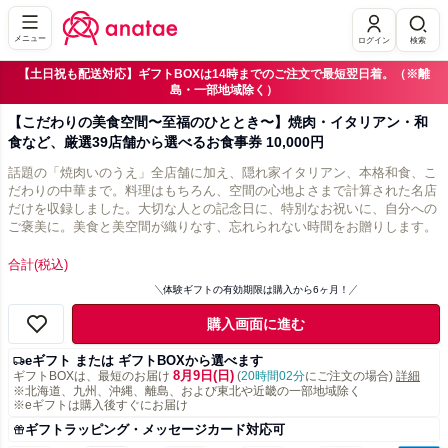
メニュー
ログイン
検索
【土日祝も配送対応】ギフトBOXは14時までのご注文で最短翌日着。（※離
島・一部地域除く）
【こだわりの美食空間〜至福のひととき〜】焼肉・イタリアン・和
食など、厳選39店舗から選べるお食事券 10,000円
話題の「焼肉いのうえ」全店舗に加え、隠れ家イタリアン、本格和食、こ
だわりの中華まで。料理はもちろん、空間の心地よさまで計算された名店
だけを収録しました。大切な人との記念日に、特別なお祝いに、自分への
ご褒美に。美食と美空間が織りなす、忘れられない時間をお贈りします。
合計
(税込)
体験ギフトの有効期限は購入から6ヶ月！
購入画面に進む
eギフト または ギフトBOXから選べます
8月9日(日)
ギフトBOXは、最短のお届け
(
20時間02分
にご注文の場合)
詳細
※北海道、九州、沖縄、離島、および東北や近畿の一部地域除く
※eギフトは購入後すぐにお届け
ギフトラッピング・メッセージカード対応可