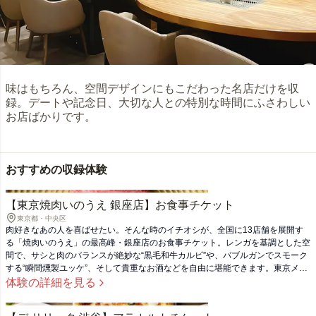
味はもちろん、空間デザインにもこだわった名店だけを収
録。デートや記念日、大切な人との特別な時間にふさわしい
お店ばかりです。
おすすめの収録体験
【東京焼肉いのうえ 銀座店】お食事チケット
東京都・中央区
肉好きなあの人を喜ばせたい。そんな時のイチオシが、全国に13店舗を展開す
る「焼肉いのうえ」の最高峰・銀座店のお食事チケット。レンガを基調とした空
間で、サシと肉のバランスが絶妙な“黒毛和牛カルビ”や、バブルガンでスモーク
する“瞬間燻製ユッケ”、そして貴重なお酒などを自由に堪能できます。東京メト
ロ有楽町線銀座一丁目駅6番出口から徒歩約1分。仕事帰りの肉会や女子会、デ
体験の詳細を見る
ート用の贈り物に。 ※本店舗はコース料理のみの提供となります