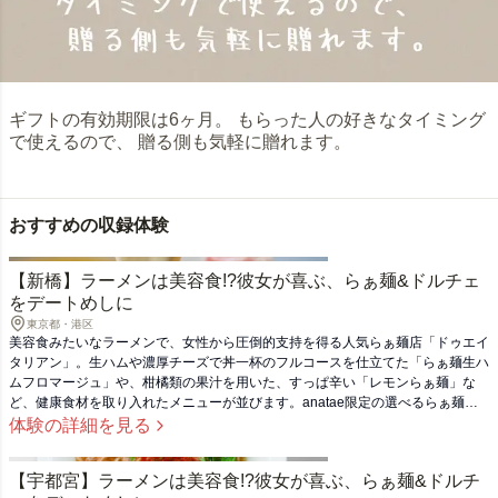
ギフトの有効期限は6ヶ月。 もらった人の好きなタイミング
で使えるので、 贈る側も気軽に贈れます。
おすすめの収録体験
【新橋】ラーメンは美容食!?彼女が喜ぶ、らぁ麺&ドルチェ
をデートめしに
東京都・港区
美容食みたいなラーメンで、女性から圧倒的支持を得る人気らぁ麺店「ドゥエイ
タリアン」。生ハムや濃厚チーズで丼一杯のフルコースを仕立てた「らぁ麺生ハ
ムフロマージュ」や、柑橘類の果汁を用いた、すっぱ辛い「レモンらぁ麺」な
ど、健康食材を取り入れたメニューが並びます。anatae限定の選べるらぁ麺＆
ドルチェペアセットで、キレイも欲張る女子会やデートを！（※ご提供メニュー
体験の詳細を見る
は予告なく変更となることがあります。）
【宇都宮】ラーメンは美容食!?彼女が喜ぶ、らぁ麺&ドルチ