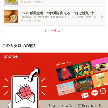
セット
東京都・千代田区
[ペア]威風堂道、つけ麺を変える！“ほぼ焼魚”汁で
すするつけ麺デート（特製セット付）
【浅草橋】炭火焼濃厚つけ麺 威風堂道 ラーメン定食＋特製ペアチ
ケット
東京都・台東区
もっと見る
このカタログの魅力