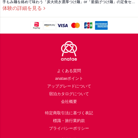
手もみ麺を絡めて味わう「炭火焼き濃厚つけ麺」or「釜揚げつけ麺」の定食セッ
トです。特製セット「岩中豚のローストポーク2枚、トリュフ煮卵1個、板海苔3
体験の詳細を見る
枚」も付いた贅沢プランで、魚介の海に2人で溺れて！
Footer
よくある質問
anataeポイント
アップグレードについて
宿泊カタログについて
会社概要
特定商取引法に基づく表記
標識・旅行業約款
プライバシーポリシー