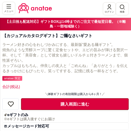
メニュー
ログイン
検索
【土日祝も配送対応】ギフトBOXは14時までのご注文で最短翌日着。（※離
島・一部地域除く）
【カジュアルカタログギフト】ご麺なさいギフト
ラーメン好きの心をわしづかみにする、最新版“愛ある麺ギフト”。
焼魚のような芳醇スープに驚く定食セットや、エビの旨みが弾ける贅沢一
杯、そして「美容食」として彼女も嬉しいドルチェ付きラーメンまで、個
性派ぞろい。
カップルはもちろん、仲良しの友人と「ごめんね」「ありがとう」を伝え
るきっかけにもぴったり。笑ってすする、記憶に残る一杯をどうぞ。
anatae 限定
合計
(税込)
体験ギフトの有効期限は購入から6ヶ月！
購入画面に進む
eギフトのみ
※eギフトは購入後すぐにお届け
メッセージカード対応可