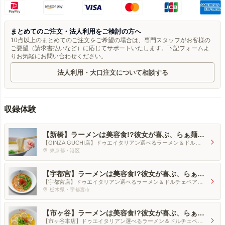
まとめてのご注文・法人利用をご検討の方へ
10点以上のまとめてのご注文をご希望の場合は、専門スタッフがお客様の
ご要望（請求書払いなど）に応じてサポートいたします。下記フォームよ
りお気軽にお問い合わせください。
法人利用・大口注文について相談する
収録体験
【新橋】ラーメンは美容食!?彼女が喜ぶ、らぁ麺&
ドルチェをデートめしに
【GINZA GUCHI店】ドゥエイタリアン選べるラーメン＆ドルチ
ェペアセット
東京都・港区
【宇都宮】ラーメンは美容食!?彼女が喜ぶ、らぁ麺
&ドルチェをデートめしに
【宇都宮店】ドゥエイタリアン選べるラーメン＆ドルチェペアセ
ット
栃木県・宇都宮市
【市ヶ谷】ラーメンは美容食!?彼女が喜ぶ、らぁ麺
&ドルチェをデートめしに
【市ヶ谷本店】ドゥエイタリアン選べるラーメン＆ドルチェペア