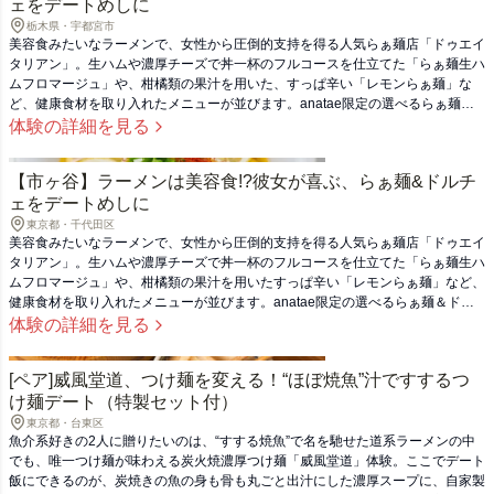
ェをデートめしに
栃木県・宇都宮市
美容食みたいなラーメンで、女性から圧倒的支持を得る人気らぁ麺店「ドゥエイ
タリアン」。生ハムや濃厚チーズで丼一杯のフルコースを仕立てた「らぁ麺生ハ
ムフロマージュ」や、柑橘類の果汁を用いた、すっぱ辛い「レモンらぁ麺」な
ど、健康食材を取り入れたメニューが並びます。anatae限定の選べるらぁ麺＆
ドルチェペアセットで、キレイも欲張る女子会やデートを！（※ご提供メニュー
体験の詳細を見る
は予告なく変更となることがあります。）
【市ヶ谷】ラーメンは美容食!?彼女が喜ぶ、らぁ麺&ドルチ
ェをデートめしに
東京都・千代田区
美容食みたいなラーメンで、女性から圧倒的支持を得る人気らぁ麺店「ドゥエイ
タリアン」。生ハムや濃厚チーズで丼一杯のフルコースを仕立てた「らぁ麺生ハ
ムフロマージュ」や、柑橘類の果汁を用いたすっぱ辛い「レモンらぁ麺」など、
健康食材を取り入れたメニューが並びます。anatae限定の選べるらぁ麺＆ドル
チェペアセットで、キレイも欲張る女子会やデートを！（※ご提供メニューは予
体験の詳細を見る
告なく変更となることがあります。）
[ペア]威風堂道、つけ麺を変える！“ほぼ焼魚”汁ですするつ
け麺デート（特製セット付）
東京都・台東区
魚介系好きの2人に贈りたいのは、“すする焼魚”で名を馳せた道系ラーメンの中
でも、唯一つけ麺が味わえる炭火焼濃厚つけ麺「威風堂道」体験。ここでデート
飯にできるのが、炭焼きの魚の身も骨も丸ごと出汁にした濃厚スープに、自家製