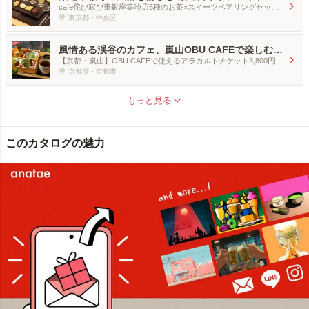
品スイーツペアリングの贅沢時間
cafe侘び寂び東銀座築地店5種のお茶×スイーツペアリングセット
[1名分]
東京都・中央区
風情ある渓谷のカフェ、嵐山OBU CAFEで楽しむ、
大切な人との至福のスイーツタイム（ペア）
【京都・嵐山】OBU CAFEで使えるアラカルトチケット3,800円分
[ペア]
京都府・京都市
もっと見る
このカタログの魅力