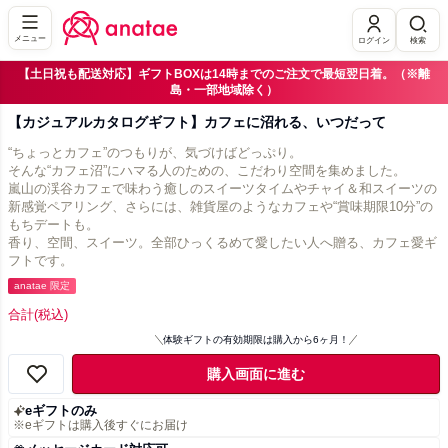
メニュー
ログイン
検索
【土日祝も配送対応】ギフトBOXは14時までのご注文で最短翌日着。（※離
島・一部地域除く）
【カジュアルカタログギフト】カフェに沼れる、いつだって
“ちょっとカフェ”のつもりが、気づけばどっぷり。
そんな“カフェ沼”にハマる人のための、こだわり空間を集めました。
嵐山の渓谷カフェで味わう癒しのスイーツタイムやチャイ＆和スイーツの
新感覚ペアリング、さらには、雑貨屋のようなカフェや“賞味期限10分”の
もちデートも。
香り、空間、スイーツ。全部ひっくるめて愛したい人へ贈る、カフェ愛ギ
フトです。
anatae 限定
合計
(税込)
体験ギフトの有効期限は購入から6ヶ月！
購入画面に進む
eギフトのみ
※eギフトは購入後すぐにお届け