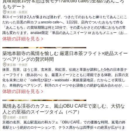
賞味期限10分＆恋は長モチ!?ancolo cafeの至福のあんころ
もちデート
東京都・目黒区
和スイーツ好き2人が集まれば迷わず、つきたてのおもちと練りたてあんこにこ
だわった目黒の和カフェancolo cafeへ。1日2回、店内でついたおもちで作る
「あんこもち」の賞味期限は何と10分で、その柔らかさとのび感におもちの常
識も変わります。anatae限定「単品のあんこスイーツ or おもちメニュー（お雑
煮を除く）から1点とドリンク1点のセット」は、フードとドリンクをそれぞれ
体験の詳細を見る
自由に選べてシェアできるので、一緒に食べれば2人の仲もずっと長モチ！
築地本願寺の風情を愉しむ 厳選日本茶フライト×絶品スイー
ツペアリングの贅沢時間
東京都・中央区
抹茶、煎茶、ほうじ茶、玄米茶、和紅茶。伝統と革新が調和した5色の日本茶テ
ィーフライト（飲み比べ）を、厳選スイーツとともに堪能できる体験。お茶の文
化を未来に紡ぐ「cafe侘び寂び－wabisabi－東銀座築地店」だからこそ実現し
た、本格的なペアリング。和洋のスイーツやお漬物との絶妙な組み合わせが、あ
なたの味覚に新たな発見をもたらします。風情ある築地本願寺に程近い特別なロ
体験の詳細を見る
ケーションで、大切な方への贈り物や、自分自身へのご褒美として心に残る贅沢
なひとときをお楽しみいただけます。
風情ある渓谷のカフェ、嵐山OBU CAFEで楽しむ、大切な
人との至福のスイーツタイム（ペア）
京都府・京都市
京都の名所、嵐山駅直結の和カフェ「OBU CAFÉ」での優雅な時間。嵐電の終
着駅という絶好のロケーションで、テラス席からは四季折々の絶景が広がりま