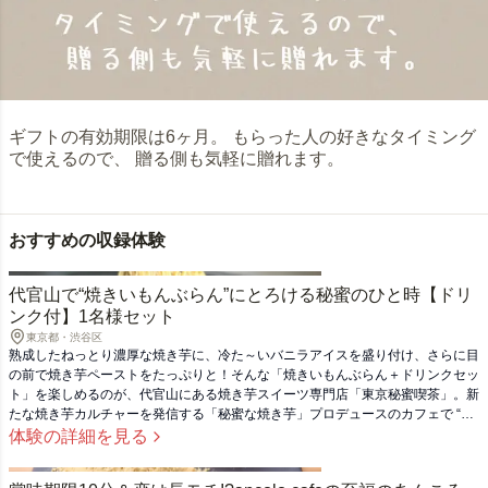
ギフトの有効期限は6ヶ月。 もらった人の好きなタイミング
で使えるので、 贈る側も気軽に贈れます。
おすすめの収録体験
代官山で“焼きいもんぶらん”にとろける秘蜜のひと時【ドリ
ンク付】1名様セット
東京都・渋⾕区
熟成したねっとり濃厚な焼き芋に、冷た～いバニラアイスを盛り付け、さらに目
の前で焼き芋ペーストをたっぷりと！そんな「焼きいもんぶらん＋ドリンクセッ
ト」を楽しめるのが、代官山にある焼き芋スイーツ専門店「東京秘蜜喫茶」。新
たな焼き芋カルチャーを発信する「秘蜜な焼き芋」プロデュースのカフェで “秘
蜜なひと時”を楽しめます。おいしい腸活体験を、あの人へのご褒美ギフトに。
体験の詳細を見る