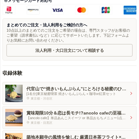
メッセージカード対応可
まとめてのご注文・法人利用をご検討の方へ
10点以上のまとめてのご注文をご希望の場合は、専門スタッフがお客様の
ご要望（請求書払いなど）に応じてサポートいたします。下記フォームよ
りお気軽にお問い合わせください。
法人利用・大口注文について相談する
収録体験
代官山で“焼きいもんぶらん”にとろける秘蜜のひと
時【ドリンク付】1名様セット
[1名分]東京秘蜜喫茶 焼きいもんぶらん＋珈琲or紅茶セット
東京都・渋⾕区
賞味期限10分＆恋は長モチ!?ancolo cafeの至福の
あんころもちデート
【ancolo cafe】単品あんこスイーツ or 単品おもちメニュー1点と
ドリンク1点のセット[ペア]
東京都・目黒区
築地本願寺の風情を愉しむ 厳選日本茶フライト×絶