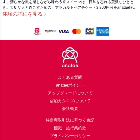
す。清らかな風を感じながら味わう京スイーツは、日常を忘れる贅沢なひとと
き。大切な人と過ごすための、アラカルトペアチケット3,800円分をanatae限定
でご用意。お互いの笑顔を見つめ合いながら、カフェメニュー＆１ドリンクを楽
体験の詳細を見る
しむ、心に残る体験になるでしょう。
Footer
よくある質問
anataeポイント
アップグレードについて
宿泊カタログについて
会社概要
特定商取引法に基づく表記
標識・旅行業約款
プライバシーポリシー