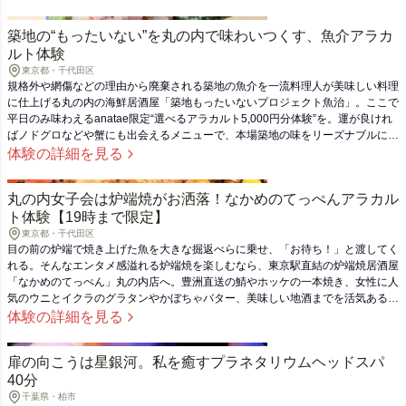
築地の“もったいない”を丸の内で味わいつくす、魚介アラカ
ルト体験
東京都・千代田区
規格外や網傷などの理由から廃棄される築地の魚介を一流料理人が美味しい料理
に仕上げる丸の内の海鮮居酒屋「築地もったいないプロジェクト魚治」。ここで
平日のみ味わえるanatae限定“選べるアラカルト5,000円分体験”を。運が良けれ
ばノドグロなどや蟹にも出会えるメニューで、本場築地の味をリーズナブルに堪
能して。（このチケットは利用可能な曜日・時間が設定されています、サービス
体験の詳細を見る
提供時間をご確認ください。）
丸の内女子会は炉端焼がお洒落！なかめのてっぺんアラカル
ト体験【19時まで限定】
東京都・千代田区
目の前の炉端で焼き上げた魚を大きな掘返べらに乗せ、「お待ち！」と渡してく
れる。そんなエンタメ感溢れる炉端焼を楽しむなら、東京駅直結の炉端焼居酒屋
「なかめのてっぺん」丸の内店へ。豊洲直送の鯖やホッケの一本焼き、女性に人
気のウニとイクラのグラタンやかぼちゃバター、美味しい地酒までを活気ある空
間で味わえます。ここで毎日19時まで利用できるのがanatae体験ギフトの5,000
体験の詳細を見る
円アラカルトチケット。ちょい飲みからデート、女子会まで使え、贈るのにも程
よい金額です。
扉の向こうは星銀河。私を癒すプラネタリウムヘッドスパ
40分
千葉県・柏市