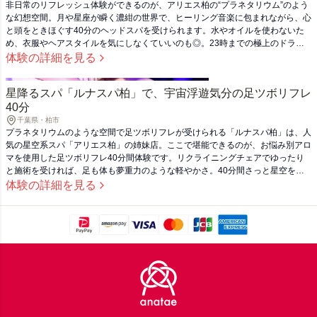
非日常のリフレッシュ体験ができるのが、アリエス柏の“プラネタリウム”のよう
な幻想空間。月や星座が瞬く濃紺の世界で、ヒーリング音楽に包まれながら、心
と頭をときほぐす40分のヘッドスパを受けられます。水やオイルを使わないた
め、衣服やヘアスタイルを気にしなくていいのも◎。23時までの極上のドライ
ヘッドスパ体験を、頑張るあの人への贈り物に。
体験の詳細を見る
星降るスパ「ルナスパ柏」で、宇宙浮遊気分の足ツボリフレ
40分
千葉県・柏市
プラネタリウムのような空間で足ツボリフレが受けられる「ルナスパ柏」は、人
気の星空系スパ「アリエス柏」の姉妹店。ここで堪能できるのが、お悩み別アロ
マを使用した足ツボリフレ40分間体験です。リクライニングチェアでゆったり
と施術を受ければ、足も体も夢重力のような軽やかさ。40分間さっと星空を旅
したら、リフレッシュした自分で地球への帰還を。
体験の詳細を見る
Footer