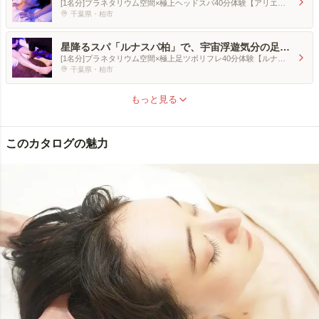
ドスパ40分
[1名分]プラネタリウム空間×極上ヘッドスパ40分体験【アリエス
柏】
千葉県・柏市
星降るスパ「ルナスパ柏」で、宇宙浮遊気分の足ツ
ボリフレ40分
[1名分]プラネタリウム空間×極上足ツボリフレ40分体験【ルナス
パ柏】
千葉県・柏市
もっと見る
このカタログの魅力