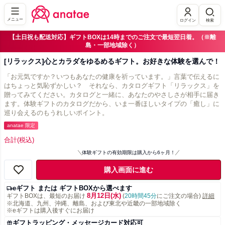
メニュー
ログイン
検索
【土日祝も配送対応】ギフトBOXは14時までのご注文で最短翌日着。（※離
島・一部地域除く）
[リラックス]心とカラダをゆるめるギフト。お好きな体験を選んで！
「お元気ですか？いつもあなたの健康を祈っています。」言葉で伝えるに
はちょっと気恥ずかしい？ それなら、カタログギフト「リラックス」を
贈ってみてください。カタログと一緒に、あなたのやさしさが相手に届き
ます。体験ギフトのカタログだから、いま一番ほしいタイプの「癒し」に
巡り会えるのもうれしいポイント。
anatae 限定
合計
(税込)
体験ギフトの有効期限は購入から6ヶ月！
購入画面に進む
eギフト または ギフトBOXから選べます
8月12日(水)
ギフトBOXは、最短のお届け
(
20時間45分
にご注文の場合)
詳細
※北海道、九州、沖縄、離島、および東北や近畿の一部地域除く
※eギフトは購入後すぐにお届け
ギフトラッピング・メッセージカード対応可