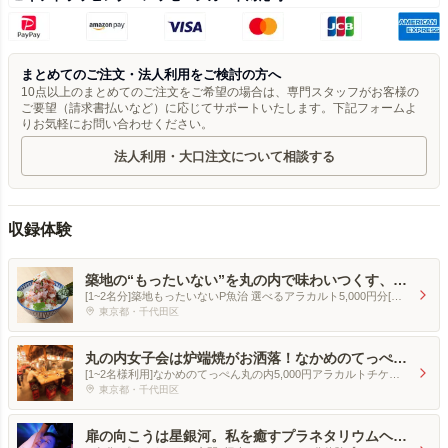
まとめてのご注文・法人利用をご検討の方へ
10点以上のまとめてのご注文をご希望の場合は、専門スタッフがお客様の
ご要望（請求書払いなど）に応じてサポートいたします。下記フォームよ
りお気軽にお問い合わせください。
法人利用・大口注文について相談する
収録体験
築地の“もったいない”を丸の内で味わいつくす、魚
介アラカルト体験
[1~2名分]築地もったいないP魚治 選べるアラカルト5,000円分[土
日月火、19:30退店まで]
東京都・千代田区
丸の内女子会は炉端焼がお洒落！なかめのてっぺん
アラカルト体験【19時まで限定】
[1~2名様利用]なかめのてっぺん丸の内5,000円アラカルトチケッ
ト[〜19時]
東京都・千代田区
扉の向こうは星銀河。私を癒すプラネタリウムヘッ