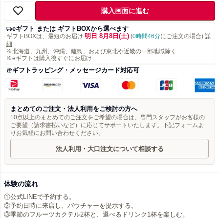
購入画面に進む
eギフト または ギフトBOXから選べます
明日 8月8日(土)
ギフトBOXは、最短のお届け
(
0時間46分
にご注文の場合)
詳
細
※北海道、九州、沖縄、離島、および東北や近畿の一部地域除く
※eギフトは購入後すぐにお届け
ギフトラッピング・メッセージカード対応可
まとめてのご注文・法人利用をご検討の方へ
10点以上のまとめてのご注文をご希望の場合は、専門スタッフがお客様の
ご要望（請求書払いなど）に応じてサポートいたします。下記フォームよ
りお気軽にお問い合わせください。
法人利用・大口注文について相談する
体験の流れ
①公式LINEで予約する。
②予約日時に来店し、バウチャーを提示する。
③季節のフルーツカクテル2杯と、選べるドリンク1杯を楽しむ。