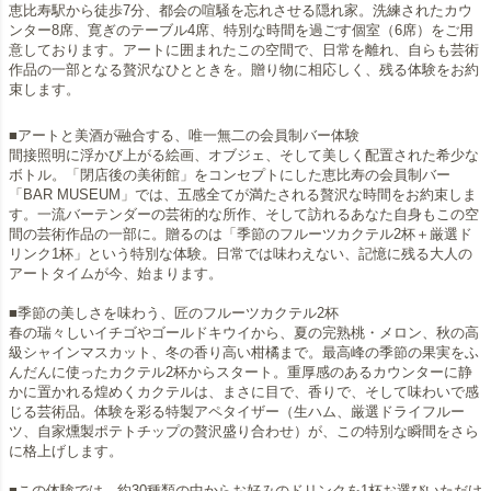
恵比寿駅から徒歩7分、都会の喧騒を忘れさせる隠れ家。洗練されたカウ
ンター8席、寛ぎのテーブル4席、特別な時間を過ごす個室（6席）をご用
意しております。アートに囲まれたこの空間で、日常を離れ、自らも芸術
作品の一部となる贅沢なひとときを。贈り物に相応しく、残る体験をお約
束します。
■アートと美酒が融合する、唯一無二の会員制バー体験
間接照明に浮かび上がる絵画、オブジェ、そして美しく配置された希少な
ボトル。「閉店後の美術館」をコンセプトにした恵比寿の会員制バー
「BAR MUSEUM」では、五感全てが満たされる贅沢な時間をお約束しま
す。一流バーテンダーの芸術的な所作、そして訪れるあなた自身もこの空
間の芸術作品の一部に。贈るのは「季節のフルーツカクテル2杯＋厳選ド
リンク1杯」という特別な体験。日常では味わえない、記憶に残る大人の
アートタイムが今、始まります。
■季節の美しさを味わう、匠のフルーツカクテル2杯
春の瑞々しいイチゴやゴールドキウイから、夏の完熟桃・メロン、秋の高
級シャインマスカット、冬の香り高い柑橘まで。最高峰の季節の果実をふ
んだんに使ったカクテル2杯からスタート。重厚感のあるカウンターに静
かに置かれる煌めくカクテルは、まさに目で、香りで、そして味わいで感
じる芸術品。体験を彩る特製アペタイザー（生ハム、厳選ドライフルー
ツ、自家燻製ポテトチップの贅沢盛り合わせ）が、この特別な瞬間をさら
に格上げします。
■この体験では、約30種類の中からお好みのドリンクを1杯お選びいただけ