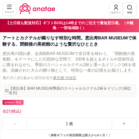
メニュー
ログイン
検索
【土日祝も配送対応】ギフトBOXは14時までのご注文で最短翌日着。（※離
島・一部地域除く）
アートとカクテルが織りなす特別な時間。恵比寿BAR MUSEUMで体
験する、閉館後の美術館のような贅沢なひととき
恵比寿の隠れ家、会員制BAR MUSEUMで非日常を味わう。「閉館後の美
術館」をテーマにした幻想的な空間で、100本を超えるボトルや芸術作品
に囲まれながら、季節のスペシャルカクテル2杯と選べるドリンク1杯を堪
能。洗練された大人の贈り物として、特別な一夜の記憶をお届けします。
利用人数
1名から
開催場所
東京都 渋谷区
【恵比寿】BAR MUSEUM季節のスペシャルカクテル2杯＆ドリンク1杯[1
名分]
anatae 限定
合計
(税込)
-
1
枚
+
体験ギフトの有効期限は購入から6ヶ月！