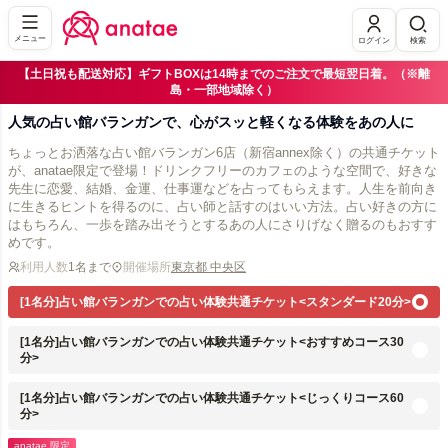
メニュー
ログイン
検索
【土日祝も配送対応】ギフトBOXは14時までのご注文で最短翌日着。（※離
島・一部地域除く）
人気の占い館バランガンで、心がスッと軽くなる体験をあの人に
ちょっとお洒落な占い館バランガン6店（新宿annex除く）の共通チケット
が、anatae限定で登場！ドリンクフリーのカフェのような空間で、好きな
先生に恋愛、結婚、金運、仕事運などを占ってもらえます。人生を前向き
に生きるヒントを得るのに、占い師と話すのはいい方法。占い好きの方に
はもちろん、一歩を踏み出そうとするあの人にさりげなく贈るのもおすす
めです。
利用人数
1名まで
開催場所
東京都 中央区
[1名分]占い館バランガンでの占い体験共通チケット<スタンダード20分>
[1名分]占い館バランガンでの占い体験共通チケット<おすすめコース30
分>
[1名分]占い館バランガンでの占い体験共通チケット<じっくりコース60
分>
anatae 限定