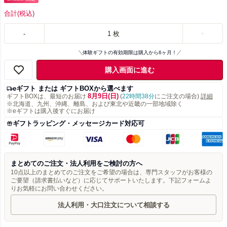
合計
(税込)
-
1
枚
+
体験ギフトの有効期限は購入から6ヶ月！
購入画面に進む
eギフト または ギフトBOXから選べます
8月9日(日)
ギフトBOXは、最短のお届け
(
22時間38分
にご注文の場合)
詳細
※北海道、九州、沖縄、離島、および東北や近畿の一部地域除く
※eギフトは購入後すぐにお届け
ギフトラッピング・メッセージカード対応可
まとめてのご注文・法人利用をご検討の方へ
10点以上のまとめてのご注文をご希望の場合は、専門スタッフがお客様の
ご要望（請求書払いなど）に応じてサポートいたします。下記フォームよ
りお気軽にお問い合わせください。
法人利用・大口注文について相談する